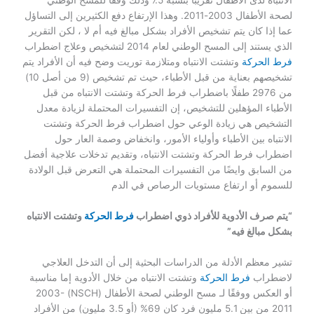
لصحة الأطفال 2003-2011. وهذا الإرتفاع دفع الكثيرين إلى التساؤل
عما إذا كان يتم تشخيص الأفراد بشكل مبالغ فيه أم لا ، لكن التقرير
الذي يستند إلى المسح الوطني لعام 2014 لتشخيص وعلاج اضطراب
فرط الحركة
وتشتت الانتباه ومتلازمة توريت وضح فيه أن الأفراد يتم
تشخيصهم بعناية من قبل الأطباء، حيث تم تشخيص (9 من أصل 10)
من 2976 طفلًا باضطراب فرط الحركة وتشتت الانتباه من قبل
الأطباء المؤهلين للتشخيص،
إن التفسيرات المحتملة لزيادة معدل
التشخيص هي زيادة الوعي حول اضطراب فرط الحركة وتشتت
الانتباه بين الأطباء وأولياء الأمور، وانخفاض وصمة العار حول
اضطراب فرط الحركة وتشتت الانتباه، وتقديم تدخلات علاجية أفضل
من السابق وايضًا من التفسيرات المحتملة هي التعرض قبل الولادة
للسموم أو ارتفاع مستويات الرصاص في الدم
“يتم صرف الأدوية للأفراد ذوي اضطراب
فرط الحركة
وتشتت الانتباه
بشكل مبالغ فيه”
تشير معظم الأدلة من الدراسات البحثية إلى أن التدخل العلاجي
لاضطراب
فرط الحركة
وتشتت الانتباه من خلال الأدوية إما مناسبة
أو العكس ووفقًا لـ مسح الوطني لصحة الأطفال (NSCH) 2003-
2011 من بين 5.1 مليون فرد كان 69% (أو 3.5 مليون) من الأفراد