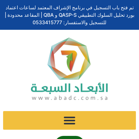
ف
ل
ت
إ
س
تخطي
ا
تم فتح باب التسجيل في برنامج الإشراف المعتمد لساعات اعتماد
ي
ي
و
ن
ن
إلى
ل
بورد تحليل السلوك التطبيقي QASP-S و QBA | المقاعد محدودة |
س
ن
ي
س
ا
المحتوى
ب
ب
ك
ت
للتسجيل والاستفسار: 0533415777
ت
ب
و
د
ر
ج
ش
ح
ك
إ
ر
ا
ث
ن
ا
ت
م