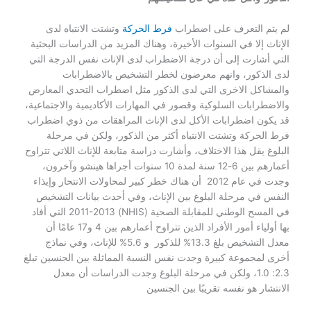
لم يتم التعرف على اضطراب
فرط الحركة
وتشتت الانتباه لدى
الإناث إلا في السنوات الأخيرة، وهناك المزيد من الدراسات البحثية
التي أشارت إلى أن درجة الاضطراب لدى الإناث نفس الدرجة التي
لدى الذكور، وانهم معرضون لخطر التشخيص بالاضطرابات
والمشاكل الاخرى التي لدى الذكور مثل اضطراب التحدي المعارض
والاضطرابات السلوكية وقصور في المهارات الأكاديمية والاجتماعية،
قد يكون اضطرابات الأكل لدى الإناث المراهقات من ذوي اضطراب
فرط الحركة وتشتت الانتباه أكثر من الذكور، ولكن في مرحلة
البلوغ يقل هذا الاختلاف، وأشارت دراسة متابعة للإناث اللاتي تتراوح
أعمارهم بين 6-12 سنة لمدة 10 سنوات أجراها هينشو وآخرون،
وجدت في عام 2012 أن هناك خطر كبير لمحاولات الانتحار وإيذاء
النفس في مرحلة البلوغ بين الإناث، وفي أحدث بيانات التشخيص
في المسح الوطني للمقابلة الصحية (NHIS) 2011-2013 التي أفاد
بها أولياء أمور الأفراد الذين تتراوح أعمارهم بين 4 و17 عامًا أن
معدل التشخيص بلغ 13.3% للذكور و 5.6% للإناث، وفي نماذج
أخرى لمجموعة كبيرة وجدت نفس النسبة المماثلة بين الجنسين تبلغ
2.3: 1.0، ولكن في مرحلة البلوغ وجدت الدراسات أن معدل
الانتشار هو نفسه تقريبًا بين الجنسين