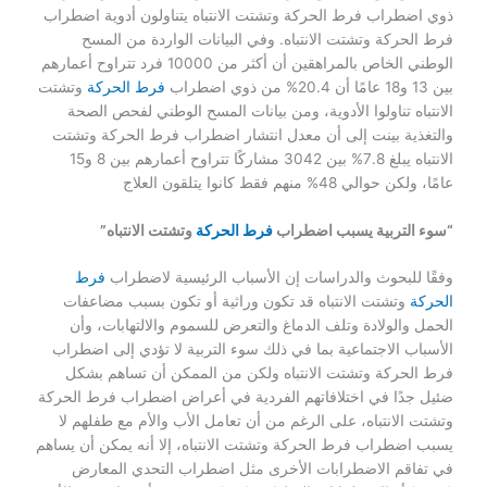
ذوي اضطراب فرط الحركة وتشتت الانتباه يتناولون أدوية اضطراب
فرط الحركة وتشتت الانتباه. وفي البيانات الواردة من المسح
الوطني الخاص بالمراهقين أن أكثر من 10000 فرد تتراوح أعمارهم
بين 13 و18 عامًا أن 20.4% من ذوي اضطراب
فرط الحركة
وتشتت
الانتباه تناولوا الأدوية، ومن بيانات المسح الوطني لفحص الصحة
والتغذية بينت إلى أن معدل انتشار اضطراب فرط الحركة وتشتت
الانتباه يبلغ 7.8% بين 3042 مشاركًا تتراوح أعمارهم بين 8 و15
عامًا، ولكن حوالي 48% منهم فقط كانوا يتلقون العلاج
“سوء التربية يسبب اضطراب
فرط الحركة
وتشتت الانتباه”
وفقًا للبحوث والدراسات إن الأسباب الرئيسية لاضطراب
فرط
الحركة
وتشتت الانتباه قد تكون وراثية أو تكون بسبب مضاعفات
الحمل والولادة وتلف الدماغ والتعرض للسموم والالتهابات، وأن
الأسباب الاجتماعية بما في ذلك سوء التربية لا تؤدي إلى اضطراب
فرط الحركة وتشتت الانتباه ولكن من الممكن أن تساهم بشكل
ضئيل جدًا في اختلافاتهم الفردية في أعراض اضطراب فرط الحركة
وتشتت الانتباه، على الرغم من أن تعامل الأب والأم مع طفلهم لا
يسبب اضطراب فرط الحركة وتشتت الانتباه، إلا أنه يمكن أن يساهم
في تفاقم الاضطرابات الأخرى مثل اضطراب التحدي المعارض