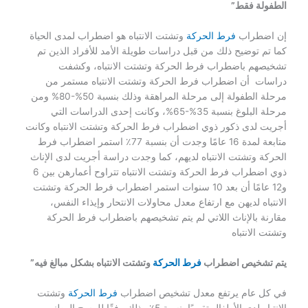
الطفولة فقط”
إن اضطراب
فرط الحركة
وتشتت الانتباه هو اضطراب لمدى الحياة
كما تم توضيح ذلك من قبل دراسات طويلة الأمد للأفراد الذين تم
تشخيصهم باضطراب فرط الحركة وتشتت الانتباه، وكشفت
دراسات أن اضطراب فرط الحركة وتشتت الانتباه مستمر من
مرحلة الطفولة إلى مرحلة المراهقة وذلك بنسبة 50%-80% ومن
مرحلة البلوغ بنسبة 35%-65%، وكانت إحدى الدراسات التي
أجريت لدى ذكور ذوي اضطراب فرط الحركة وتشتت الانتباه وكانت
متابعة لمدة 16 عامًا وجدت أن بنسبة 77٪ استمر اضطراب فرط
الحركة وتشتت الانتباه لديهم، كما وجدت دراسة أجريت لدى الإناث
ذوي اضطراب فرط الحركة وتشتت الانتباه تتراوح أعمارهن بين 6
و12 عامًا أن بعد 10 سنوات استمر اضطراب فرط الحركة وتشتت
الانتباه لديهن مع ارتفاع معدل محاولات الانتحار وإيذاء النفس،
مقارنة بالإناث اللاتي لم يتم تشخيصهم باضطراب فرط الحركة
وتشتت الانتباه
يتم تشخيص اضطراب
فرط الحركة
وتشتت الانتباه بشكل مبالغ فيه”
في كل عام يرتفع معدل تشخيص اضطراب
فرط الحركة
وتشتت
الانتباه لدى الأطفال تقريبًا بنسبة 5٪ وذلك وفقًا للمسح الوطني