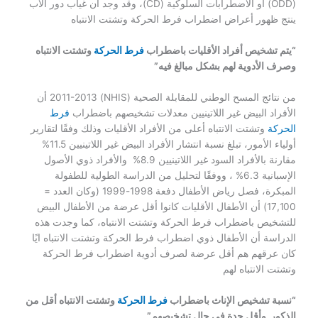
(ODD) أو الاضطرابات السلوكية (CD)، وقد وجد أن غياب دور الأب
ينتج ظهور أعراض اضطراب فرط الحركة وتشتت الانتباه
“يتم تشخيص أفراد الأقليات باضطراب
فرط الحركة
وتشتت الانتباه
وصرف الأدوية لهم بشكل مبالغ فيه”
من نتائج المسح الوطني للمقابلة الصحية (NHIS) 2011-2013
أن
الأفراد البيض غير اللاتينيين معدلات تشخيصهم باضطراب
فرط
الحركة
وتشتت الانتباه أعلى من الأفراد الأقليات وذلك وفقًا لتقارير
أولياء الأمور،
تبلغ نسبة انتشار الأفراد البيض غير اللاتينيين 11.5%
مقارنة بالأفراد السود غير اللاتينيين 8.9% والأفراد ذوي الأصول
الإسبانية 6.3% ، ووفقًا لتحليل من الدراسة الطولية للطفولة
المبكرة، فصل رياض الأطفال دفعة 1998-1999 (وكان العدد =
17,100) أن الأطفال الأقليات كانوا أقل عرضة من الأطفال البيض
للتشخيص باضطراب فرط الحركة وتشتت الانتباه، كما وجدت هذه
الدراسة أن الأطفال ذوي اضطراب فرط الحركة وتشتت الانتباه ايًا
كان عرقهم هم أقل عرضة لصرف أدوية اضطراب فرط الحركة
وتشتت الانتباه لهم
“نسبة تشخيص الإناث باضطراب
فرط الحركة
وتشتت الانتباه أقل من
الذكور وأقل حدة في حال تشخيصهم”