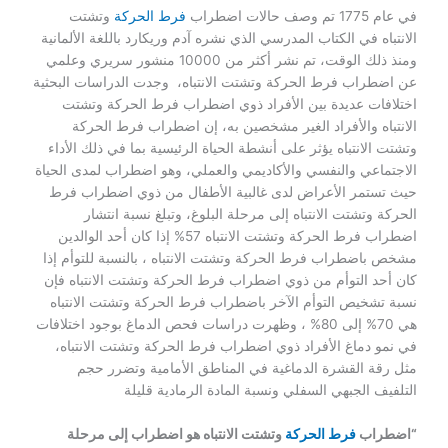
في عام 1775 تم وصف حالات اضطراب
فرط الحركة
وتشتت
الانتباه في الكتاب المدرسي الذي نشره آدم وريكارد باللغة الألمانية
ومنذ ذلك الوقت، تم نشر أكثر من 10000 منشور سريري وعلمي
عن اضطراب فرط الحركة وتشتت الانتباه، وجدت الدراسات البحثية
اختلافات عديدة بين الأفراد ذوي اضطراب فرط الحركة وتشتت
الانتباه والأفراد الغير مشخصين به،
إن اضطراب فرط الحركة
وتشتت الانتباه يؤثر على أنشطة الحياة الرئيسية بما في ذلك الأداء
الاجتماعي والنفسي والأكاديمي والعملي، وهو اضطراب لمدى الحياة
حيث تستمر الأعراض لدى غالبية الأطفال من ذوي اضطراب فرط
الحركة وتشتت الانتباه إلى مرحلة البلوغ،
وتبلغ نسبة انتشار
اضطراب فرط الحركة وتشتت الانتباه 57% إذا كان أحد الوالدين
مشخص باضطراب فرط الحركة وتشتت الانتباه ، بالنسبة للتوأم إذا
كان أحد التوأم من ذوي اضطراب فرط الحركة وتشتت الانتباه فإن
نسبة تشخيص التوأم الآخر باضطراب فرط الحركة وتشتت الانتباه
هي 70% إلى 80% ، وظهرت دراسات فحص الدماغ بوجود اختلافات
في نمو دماغ الأفراد ذوي اضطراب فرط الحركة وتشتت الانتباه،
مثل رقة القشرة الدماغية في المناطق الأمامية وتضرر حجم
التلفيف الجبهي السفلي ونسبة المادة الرمادية قليلة
“اضطراب
فرط الحركة
وتشتت الانتباه هو اضطراب إلى مرحلة