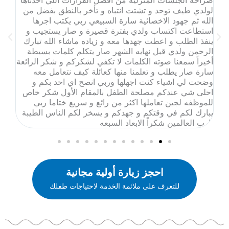
صراحه الجلسات المنزليه من افضل القرارات اللي اخذناها
الا
لولدي طيف توحد و تشتت انتباه و تأخر بالنطق بفضل من
وال
الله ثم جهود الاخصائية سارة السبيعي ربي يكتب اجرها
ها
استطاعت اكتساب ولدي بفترة قصيرة و صار يستجيب و
ف
ينفذ الطلب و اعطت جهدها معه و زياده ماشاء الله تبارك
الرحمن ولدي قبل نهايه الشهر صار يتكلم كلمات بسيطة
.
أخيراً سمعنا صوته الكلمات لا تكفي لشكركم و شكر الرائعة
سارة صار يطلب و تعلمنا منها كعائلة كيف نتعامل معه
وضحت لي اشياء كنت اجهلها وربي انصح اي احد بكم و
احلى شي عندكم مصلحة الطفل بالمقام الأول شكر خاص
للموظفه لجين تعاملها اكثر من رائع و سريع ختاما ربي
يبارك لكم في وقتكم و جهدكم و يسخر لكم الناس الطيبة
يارب العالمين شكراً الابعاد السبعه
احجز زيارة أولية مجانية
للتعرف على ملائمة الخدمة لاحتياجات طفلك