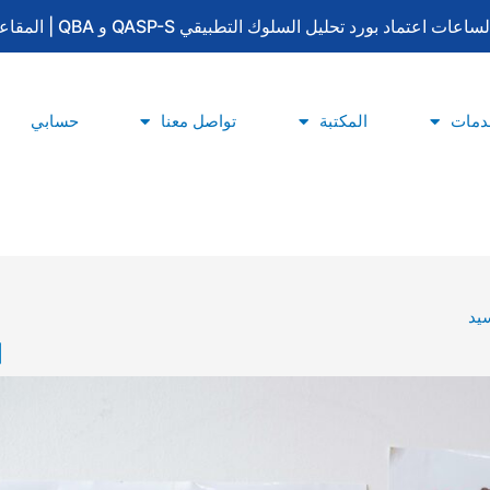
لتطبيقي QASP-S و QBA | المقاعد محدودة | للتسجيل والاستفسار: 0533415777
دمات
المكتبة
تواصل معنا
حسابي
يد