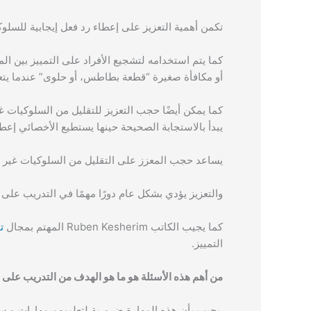
تكمن أهمية التعزيز على إعطاء رد فعل إيجابية للسلو
كما يتم استخدامه لتشجيع الأفراد على التمييز بين ال
أو مكافأة صغيرة “قطعة بطاطس، أو حلوى” عندما يتع
كما يمكن أيضًا حجب التعزيز للتقليل من السلوكيات غي
يبدأ بالاستجابة الصحيحة حينها يستطيع الأخصائي إعطا
يساعد حجب المعزز على التقليل من السلوكيات غير ال
والتعزيز يؤدي بشكل عام دورًا مهمًا في التدريب على
كما يجيب الكاتب Ruben Kesherim المهتم بمجال
ت
التمييز.
من أهم هذه الأسئلة هو ما هو الهدف من التدريب على ا
يجيب بأن هذه المهارة ضرورية لتعليمهم مهارات و سلو