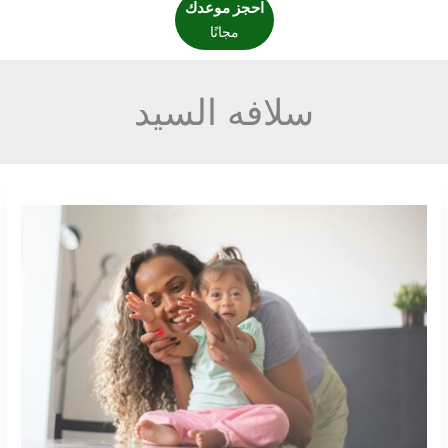
احجز موعدك
مجانًا
سلافه السيد
استراتيجية
التعزيز
التفاضلي
في
تحليل
السلوك
التطبيقي