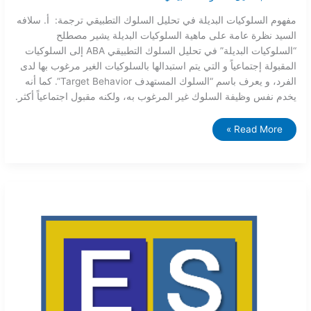
مفهوم السلوكيات البديلة في تحليل السلوك التطبيقي ترجمة: أ. سلافه
السيد نظرة عامة على ماهية السلوكيات البديلة يشير مصطلح
“السلوكيات البديلة” في تحليل السلوك التطبيقي ABA إلى السلوكيات
المقبولة إجتماعياً و التي يتم استبدالها بالسلوكيات الغير مرغوب بها لدى
الفرد، و يعرف باسم “السلوك المستهدف Target Behavior”. كما أنه
يخدم نفس وظيفة السلوك غير المرغوب به، ولكنه مقبول اجتماعياً أكثر.
Read More »
ما
الفرق
بين
تحليل
السلوك
التطبيقي
و
نموذج
دنفر
للتدخل
المبكر؟