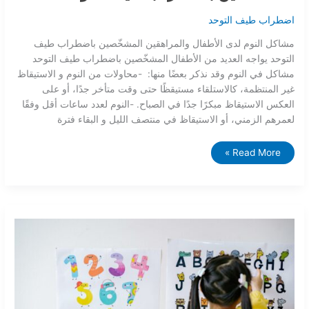
اضطراب طيف التوحد
مشاكل النوم لدى الأطفال والمراهقين المشخّصين باضطراب طيف
التوحد يواجه العديد من الأطفال المشخّصين باضطراب طيف التوحد
مشاكل في النوم وقد نذكر بعضًا منها: -محاولات من النوم و الاستيقاظ
غير المنتظمة، كالاستلقاء مستيقظًا حتى وقت متأخر جدًا، أو على
العكس الاستيقاظ مبكرًا جدًا في الصباح. -النوم لعدد ساعات أقل وفقًا
لعمرهم الزمني، أو الاستيقاظ في منتصف الليل و البقاء فترة
Read More »
ما
هو
التدريب
على
التمييز
في
تحليل
السلوك
التطبيقي؟