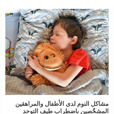
مشاكل
النوم
لدى
الأطفال
والمراهقين
المشخّصين
باضطراب
طيف
التوحد
مشاكل النوم لدى الأطفال والمراهقين
المشخّصين باضطراب طيف التوحد