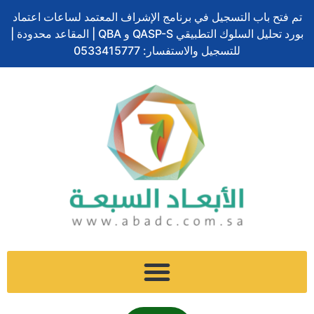
ف
ل
ت
إ
س
تخطي
ا
تم فتح باب التسجيل في برنامج الإشراف المعتمد لساعات اعتماد
ي
ي
و
ن
ن
إلى
ل
بورد تحليل السلوك التطبيقي QASP-S و QBA | المقاعد محدودة |
س
ن
ي
س
ا
المحتوى
ب
ب
ك
ت
للتسجيل والاستفسار: 0533415777
ت
ب
و
د
ر
ج
ش
ح
ك
إ
ر
ا
ث
ن
ا
ت
م