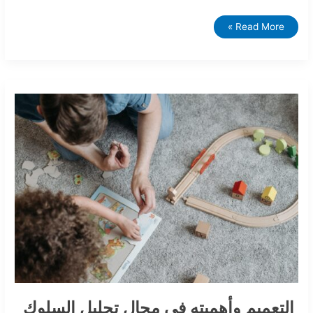
Read More »
التعميم
وأهميته
في
مجال
تحليل
السلوك
التطبيقي
التعميم وأهميته في مجال تحليل السلوك