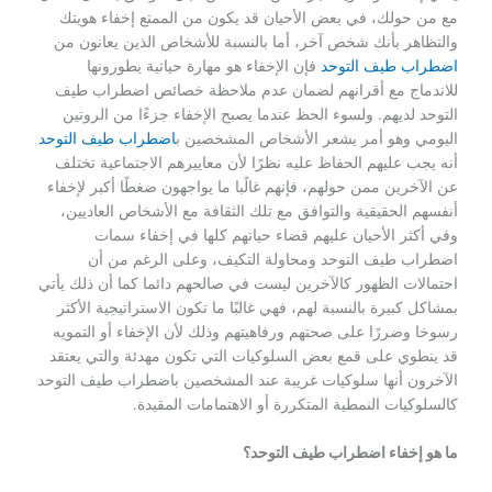
مع من حولك، في بعض الأحيان قد يكون من الممتع إخفاء هويتك
والتظاهر بأنك شخص آخر، أما بالنسبة للأشخاص الذين يعانون من
اضطراب طيف التوحد
فإن الإخفاء هو مهارة حياتية يطورونها
للاندماج مع أقرانهم لضمان عدم ملاحظة خصائص اضطراب طيف
التوحد لديهم. ولسوء الحظ عندما يصبح الإخفاء جزءًا من الروتين
اليومي وهو أمر يشعر الأشخاص المشخصين ب
اضطراب طيف التوحد
أنه يجب عليهم الحفاظ عليه نظرًا لأن معاييرهم الاجتماعية تختلف
عن الآخرين ممن حولهم، فإنهم غالًبا ما يواجهون ضغطًا أكبر لإخفاء
أنفسهم الحقيقية والتوافق مع تلك الثقافة مع الأشخاص العاديين،
وفي أكثر الأحيان عليهم قضاء حياتهم كلها في إخفاء سمات
اضطراب طيف التوحد ومحاولة التكيف، وعلى الرغم من أن
احتمالات الظهور كالآخرين ليست في صالحهم دائما كما أن ذلك يأتي
بمشاكل كبيرة بالنسبة لهم، فهي غالبًا ما تكون الاستراتيجية الأكثر
رسوخا وضررًا على صحتهم ورفاهيتهم وذلك لأن الإخفاء أو التمويه
قد ينطوي على قمع بعض السلوكيات التي تكون مهدئة والتي يعتقد
الآخرون أنها سلوكيات غريبة عند المشخصين باضطراب طيف التوحد
كالسلوكيات النمطية المتكررة أو الاهتمامات المقيدة.
ما هو إخفاء اضطراب طيف التوحد؟