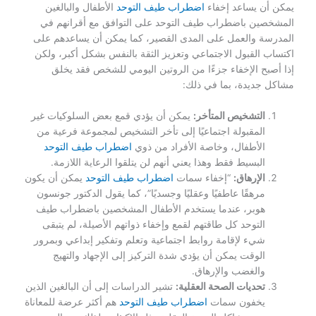
يمكن أن يساعد إخفاء
اضطراب طيف التوحد
الأطفال والبالغين
المشخصين باضطراب طيف التوحد على التوافق مع أقرانهم في
المدرسة والعمل على المدى القصير، كما يمكن أن يساعدهم على
اكتساب القبول الاجتماعي وتعزيز الثقة بالنفس بشكل أكبر، ولكن
إذا أصبح الإخفاء جزءًا من الروتين اليومي للشخص فقد يخلق
مشاكل جديدة، بما في ذلك:
التشخيص المتأخر:
يمكن أن يؤدي قمع بعض السلوكيات غير
المقبولة اجتماعيًا إلى تأخر التشخيص لمجموعة فرعية من
الأطفال، وخاصة الأفراد من ذوي
اضطراب طيف التوحد
البسيط فقط وهذا يعني أنهم لن يتلقوا الرعاية اللازمة.
الإرهاق:
“إخفاء سمات
اضطراب طيف التوحد
يمكن أن يكون
مرهقًا عاطفيًا وعقليًا وجسديًا”، كما يقول الدكتور جونسون
هوبر، عندما يستخدم الأطفال المشخصين باضطراب طيف
التوحد كل طاقتهم لقمع وإخفاء ذواتهم الأصيلة، لم يتبقى
شيء لإقامة روابط اجتماعية وتعلم وتفكير إبداعي وبمرور
الوقت يمكن أن يؤدي شدة التركيز إلى الإجهاد والتهيج
والغضب والإرهاق.
تحديات الصحة العقلية:
تشير الدراسات إلى أن البالغين الذين
يخفون سمات
اضطراب طيف التوحد
هم أكثر عرضة للمعاناة