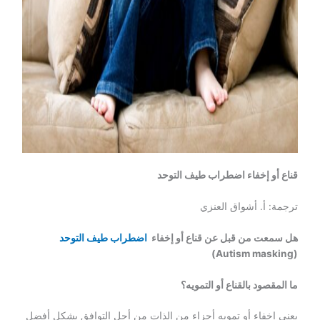
قناع أو إخفاء اضطراب طيف التوحد
ترجمة: أ. أشواق العنزي
هل سمعت من قبل عن قناع أو إخفاء
اضطراب طيف التوحد
(Autism masking)
ما المقصود بالقناع أو التمويه؟
يعني إخفاء أو تمويه أجزاء من الذات من أجل التوافق بشكل أفضل