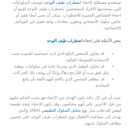
يستخدم مصطلح (إخفاء
اضطراب طيف التوحد
) لوصف السلوكيات
التي يستخدمها الأفراد المشخصين باضطراب طيف التوحد لقمع أو
إخفاء الخصائص المميزة للاضطراب. يمكن أن يعني أيضًا تقليد أو
عكس سلوك الأشخاص وتطوير محادثات ولغة تعمل في المواقف
الاجتماعية.
بعض الأمثلة على إخفاء
اضطراب طيف التوحد
قد يحاول الشخص البالغ الذي لديه حساسية للصوت تجنب
الاستجابة للضوضاء العالية.
قد يحاول الطفل الذي ينخرط عادة في سلوكيات نمطية
مثل لعق يديه أو التأرجح ذهابًا وإيابًا أن يوقف تلك الحركات.
قد يتظاهر الشخص الذي يكافح لفهم اللغة بأن يتابع
المحادثة.
حيث أن في كل حالة يكون الهدف من الإخفاء هو تجنب الحكم عليهم
من قبل الآخرين على أنهم مختلفون، وقد يكون الإخفاء نتيجة طبيعية
لبعض التدخلات مثل نهج
تحليل السلوك التطبيقي
(ABA) والذي
يهدف إلى مساعدة الأطفال ذوي اضطراب طيف التوحد على تحسين
وظائف السلوك لديهم.