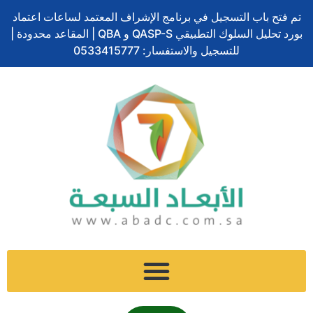
ف
ل
ت
إ
س
تخطي
ا
تم فتح باب التسجيل في برنامج الإشراف المعتمد لساعات اعتماد
ي
ي
و
ن
ن
إلى
ل
بورد تحليل السلوك التطبيقي QASP-S و QBA | المقاعد محدودة |
س
ن
ي
س
ا
المحتوى
ب
ب
ك
ت
للتسجيل والاستفسار: 0533415777
ت
ب
و
د
ر
ج
ش
ح
ك
إ
ر
ا
ث
ن
ا
ت
م