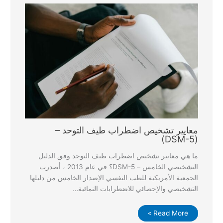
معايير تشخيص اضطراب طيف التوحد –
(DSM-5)
ما هي معايير تشخيص اضطراب طيف التوحد وفق الدليل
التشخيصي الخامس – DSM-5؟ في عام 2013 ، أصدرت
الجمعية الأمريكية للطب النفسي الإصدار الخامس من دليلها
التشخيصي والإحصائي للاضطرابات النمائية…
Read More »