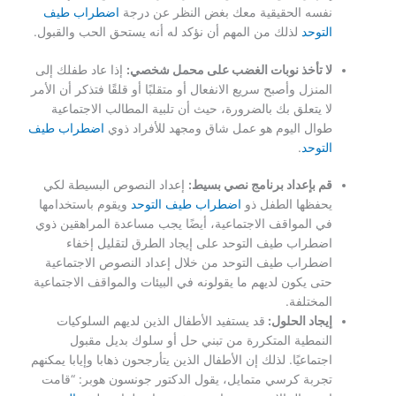
نفسه الحقيقية معك بغض النظر عن درجة
اضطراب طيف
التوحد
لذلك من المهم أن نؤكد له أنه يستحق الحب والقبول.
لا تأخذ نوبات الغضب على محمل شخصي:
إذا عاد طفلك إلى
المنزل وأصبح سريع الانفعال أو متقلبًا أو قلقًا فتذكر أن الأمر
لا يتعلق بك بالضرورة، حيث أن تلبية المطالب الاجتماعية
طوال اليوم هو عمل شاق ومجهد للأفراد ذوي
اضطراب طيف
التوحد
.
قم بإعداد برنامج نصي بسيط:
إعداد النصوص البسيطة لكي
يحفظها الطفل ذو
اضطراب طيف التوحد
ويقوم باستخدامها
في المواقف الاجتماعية، أيضًا يجب مساعدة المراهقين ذوي
اضطراب طيف التوحد على إيجاد الطرق لتقليل إخفاء
اضطراب طيف التوحد من خلال إعداد النصوص الاجتماعية
حتى يكون لديهم ما يقولونه في البيئات والمواقف الاجتماعية
المختلفة.
إيجاد الحلول:
قد يستفيد الأطفال الذين لديهم السلوكيات
النمطية المتكررة من تبني حل أو سلوك بديل مقبول
اجتماعيًا. لذلك إن الأطفال الذين يتأرجحون ذهابا وإيابا يمكنهم
تجربة كرسي متمايل، يقول الدكتور جونسون هوبر: “قامت