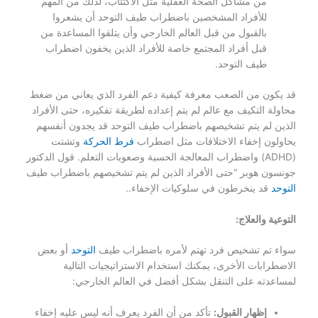
من مشاكل الصحة العقلية مثل الاكتئاب، لذلك من المهم
للأفراد المشخصين باضطراب طيف التوحد أن يشعروا
بالقبول من قبل العالم الخارجي وأن يتلقوا المساعدة من
قبل أفراد المجتمع خاصة للأفراد الذين يخفون اضطراب
طيف التوحد.
قد يكون من الصعب معرفة كيفية دعم الفرد الذي يعاني من ضغط
محاولة التكيف مع عالم لم يتم إعداده لطريقة تفكيره، حتى الأفراد
الذين لم يتم تشخيصهم باضطراب طيف التوحد قد يجدون أنفسهم
يحاولون إخفاء الاختلافات مثل اضطراب
فرط الحركة
وتشتت
(ADHD) واضطراب المعالجة الحسية وصعوبات التعلم. قول الدكتور
جونسون هوبر “حتى الأفراد الذين لم يتم تشخيصهم باضطراب طيف
التوحد
قد ينخرطون في سلوكيات الإخفاء..
التوعية والعلاج:
سواء تم تشخيص فرد تهتم لأمره باضطراب طيف
التوحد
أو بعض
الاضطرابات الأخرى، يمكنك استخدام الاستراتيجيات التالية
لمساعدته على التنقل بشكل أفضل في العالم الخارجي:
إظهار القبول:
تأكد من أن الفرد يعرف أنه ليس عليه إخفاء