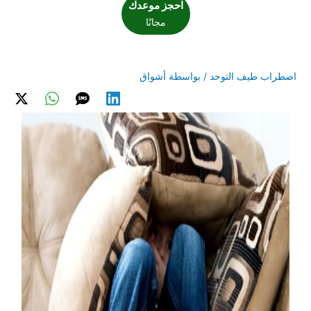
احجز موعدك
مجانًا
اضطراب طيف التوحد
/ بواسطة
أشواق