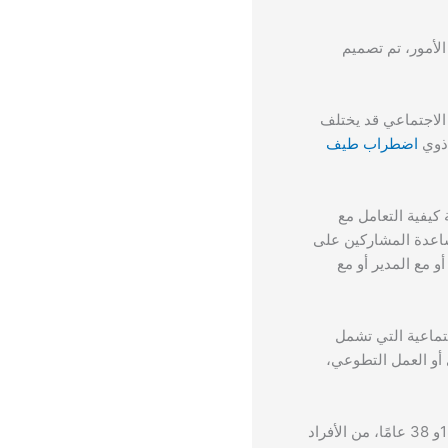
 الأمور، تم تصميم
الاجتماعي قد يختلف
 ذوي
اضطراب طيف
العلاج السلوكي المعرفي (CBT) يتم تضمينه لمعرفة كيفية التعامل مع
مساعدة المشاركين على
و مع المدير أو مع
تماعية التي تشمل
 أو العمل التطوعي،
تم إجراء البرنامج باستخدام المشاركين في قائمة الانتظار كمجموعة ضابطة، شمل التحليل 41 شخص، تتراوح أعمارهم ما بين 18و 38 عامًا، من الأفراد