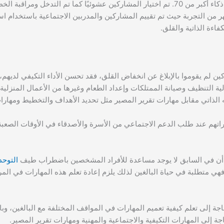
و الحاصلين على ذكاء أكبر من 70. تم اختيار المشاركين عشوئيًا كما تم التدخل ومراق
من التجربة حيث تم تقييم المشاركين والمدربين الاجتماعية باستخدام است
اءة الذاتية والقلق.
 لم يقوموا بالإبلاغ عن انخفاض القلق، فقد تحسن الأداء التكيفي لديهم، و
 التنظيف وصيانة الممتلكات وإعداد الطعام وغيرها من الأعمال المنزلية، 
 الذاتي مقابل مهارات تقرير المصير مثل تحديد الأهداف والتخطيط ومهارا
راتهم عند طلب الدعم الاجتماعي من الأسرة والأصدقاء في الأوقات الصعبة
ن أن في السابق لا يوجد مساعدة للأفراد المشخصين باضطراب طيف
التوحد
 فهي متطلبة في حياة البالغين لذلك يلزم إعادة تعلم هذه المهارات في المر
جة إلى تعلم كيفية تعميم المهارات في المواقف المختلفة مع البالغين، وبا
حاجة إلى المهارات التكيفية والاجتماعية والمهنية ومهارات تقرير المصير.