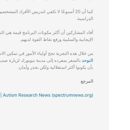
كما أن 20 أسبوعًا لا تكفي لتدريس الأفراد المشخصين باضطراب طيف
الدراسية.
أفاد المشاركين أن أكثر مكونات البرنامج قيمة هي ال
الإيجابية والسلبية ورفع نقاط القوة لديهم.
من خلال هذه التجربة نجح أولياء الأمور في تمكين الاست
التوحد
بالسفر بمفرده إلى مدينة نيويورك لزيارة صديق
بأن يكونوا أكثر استقلالية ولكن بحذر وأمان.
المرجع
um | Autism Research News (spectrumnews.org)