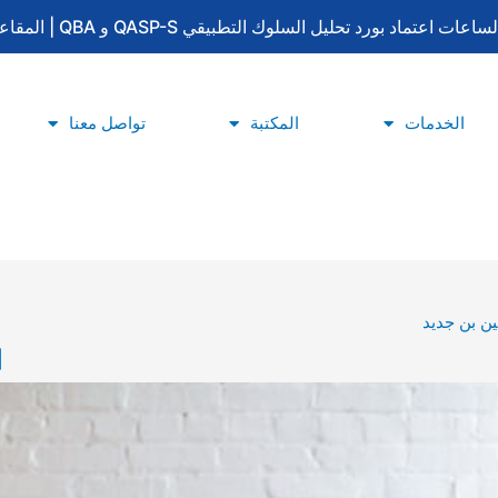
لتطبيقي QASP-S و QBA | المقاعد محدودة | للتسجيل والاستفسار: 0533415777
الخدمات
المكتبة
تواصل معنا
ن بن جديد