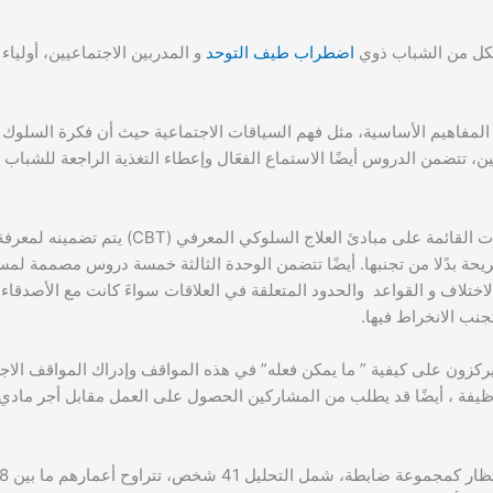
اضطراب طيف التوحد
و المدربين الاجتماعيين، أولياء
 المفاهيم الأساسية، مثل فهم السياقات الاجتماعية حيث أن فكرة السلوك 
غين، تتضمن الدروس أيضًا الاستماع الفعَال وإعطاء التغذية الراجعة للشباب
تتكون الوحدة الثانية من ستة دروس منها تعلم التدخلات القائمة على مبادئ 
ريحة بدًلا من تجنبها. أيضًا تتضمن الوحدة الثالثة خمسة دروس مصممة ل
اختلاف و القواعد والحدود المتعلقة في العلاقات سواءَ كانت مع الأصدقاء أ
جنب الانخراط فيها.
يركزون على كيفية ” ما يمكن فعله” في هذه المواقف وإدراك المواقف الاج
لوظيفة ، أيضًا قد يطلب من المشاركين الحصول على العمل مقابل أجر مادي