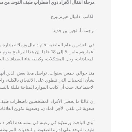
مرحلة انتقال الأفراد ذوي اضطراب طيف التوحد من مر
الكاتب: دانيال هيرتزبيرج
ترجمة: أ. لجين بن جديد
في العشرين عام الماضية، قام دانيال وزملائه بإدارة
أعمارهم مابين 5 إلى 18 عامًا. إن هذا البرنامج يقوم على تعليم الأفراد ذوي
المحادثات، وحل المشكلات، وكيفية بناء الصداقات ال
منذ حوالي خمس سنوات، تواصل معنا بعض الذين أنهوا 
بشأن التحديات التي تنطوي على الالتحاق بالكلية، وا
الاجتماعية. حيث أن كانت الموارد المتاحة قليلة بالنسب
إن غالبًا ما يحصل الأفراد المشخصين باضطراب طيف
صعوبة في تلقي الأجر المادي، وصعوبة تكوين العلاقا
أبدى الباحث وزملاؤه في رغبته في بمساعدة الأفراد
طيف التوحد على إدارة الضغوط والتحديات المرتبطة ب