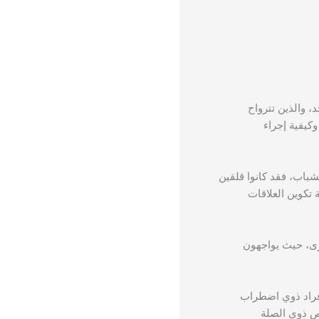
 والذين تترواح
كيفية إجراء
باب، فقد كانوا قلقين
 تكوين العلاقات
رى، حيث يواجهون
لأفراد ذوي اضطراب
اص ذوي الصلة