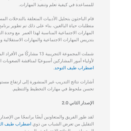
للمساعدة في كيفية تعلم وتنفيذ المهارات.
قام الباحثون بتحليل الأدبيات المتعلقة بالتدخلات ا
متطلبات حياة البالغين، بناء على ذلك تم تطوير برنامج مدته 20 أسبوعًا للأفراد
المهارات الاجتماعية المناسبة لهذا العمر مع وحدة ا
بتدريس المهارات الاجتماعية والمهارات الاستقلالية وم
شملت المجموعة التجريبية 13 مشاركًا من الأفراد المشخصين باضطراب طيف
لأولياء أمور المشاركين أسبوعيًا لمناقشة الصعوبات ا
اضطراب طيف التوحد
.
أشارات نتائج التدريب غير المنشورة إلى ارتفاع مس
تحسن ملحوظ في مهارات التخطيط والتنظيم.
الإصدار الثاني 2.0
لقد طور الفريق والمتعاونين أيضًا برانمجًا من الإصد
التقليل من تعرض الشباب من ذوي
اضطراب طيف الت
المحبطة من النتائج الاجتماعية والمهنية.