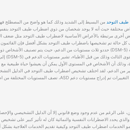
طيف التوحد
من البسيط إلى الشديد وذلك كما هو واضح من المصطلح ف
 مختلفة حيث أنه لا يوجد شخصان من ذوي اضطراب طيف التوحد بنفس 
ض أخرى مرتبطة بالأعراض الأساسية لاضطراب طيف التوحد مثل ضعف ال
كل حالة تم تشخيصها باضطراب طيف التوحد بشكل أفضل فإن القائمون ع
من الدليل التشخيصي والإحصائي للاضطرابات العقلية (DSM-5) حددو ثلاث مستويات من الدعم، حيث يتم تص
توى الثالث وذلك من قبل الأطباء،
تشير مستو
دة، وذلك أن الأشخاص في المستوى الأول يمكن أن يعيشوا حياة طبيعية مع 
ير من الدعم،
لقد اختلف تشخيص اضطراب طيف التوحد في الدليل التشخ
للاضطرابات العقلية (DSM) على مر السنين ومع هذه التغييرات تم إدراج مستويات دعم D
، على الرغم من عدم وجود وضع قانوني إلا أن الدليل التشخيصي والإحصا
والذي يحدد الاضطرابات النفسية والنمائية كان له تأثير كبير على تشخي