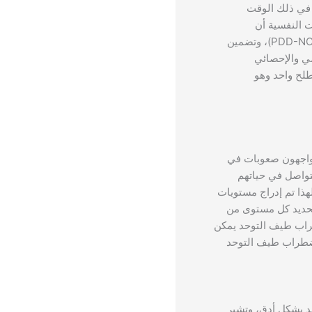
في ذلك الوقت
 النفسية أن
الأشخاص الذين ليست لديهم جميع أعراض اضطراب طيف التوحد يتم تشخيصهم بالاضطرابات النمائية الشاملة غير المحددة (PDD-NOS)، وتضمين
شخيصي والإحصائي
طلح واحد وهو
واجهون صعوبات في
تواصل في حياتهم
هذا تم إدراج مستويات
ر التشخيص DSM-5 ثلاثة مستويات فعالة تم تحديد كل مستوى من
اب طيف التوحد يمكن
 اضطراب طيف التوحد
وحد بشكل أدق، وتشير