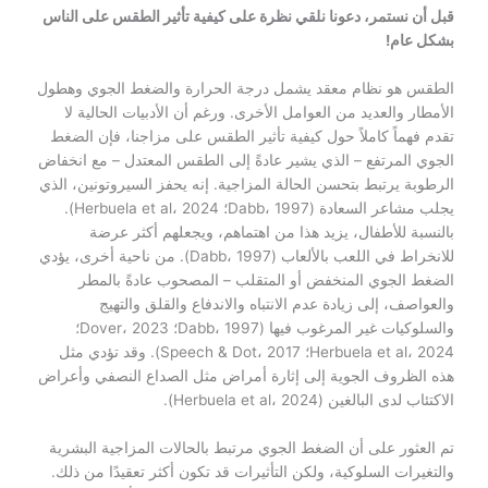
قبل أن نستمر، دعونا نلقي نظرة على كيفية تأثير الطقس على الناس
بشكل عام!
الطقس هو نظام معقد يشمل درجة الحرارة والضغط الجوي وهطول
الأمطار والعديد من العوامل الأخرى. ورغم أن الأدبيات الحالية لا
تقدم فهماً كاملاً حول كيفية تأثير الطقس على مزاجنا، فإن الضغط
الجوي المرتفع – الذي يشير عادةً إلى الطقس المعتدل – مع انخفاض
الرطوبة يرتبط بتحسن الحالة المزاجية. إنه يحفز السيروتونين، الذي
يجلب مشاعر السعادة (Dabb، 1997؛ Herbuela et al، 2024).
بالنسبة للأطفال، يزيد هذا من اهتماهم، ويجعلهم أكثر عرضة
للانخراط في اللعب بالألعاب (Dabb، 1997). من ناحية أخرى، يؤدي
الضغط الجوي المنخفض أو المتقلب – المصحوب عادةً بالمطر
والعواصف، إلى زيادة عدم الانتباه والاندفاع والقلق والتهيج
والسلوكيات غير المرغوب فيها (Dabb، 1997؛ Dover، 2023؛
Herbuela et al، 2024؛ Speech & Dot، 2017). وقد تؤدي مثل
هذه الظروف الجوية إلى إثارة أمراض مثل الصداع النصفي وأعراض
الاكتئاب لدى البالغين (Herbuela et al، 2024).
تم العثور على أن الضغط الجوي مرتبط بالحالات المزاجية البشرية
والتغيرات السلوكية، ولكن التأثيرات قد تكون أكثر تعقيدًا من ذلك.