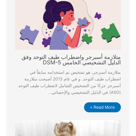
متلازمة أسبرجر واضطراب طيف التوحد وفق
الدليل التشخيصي الخامس DSM-5
متلازمة أسبرجر، هو تشخيص تم استخدامه سابقاً في
اضطراب طيف التوحد. و في عام 2013 أصبحت متلازمة
أسبرجر جزءًا من التشخيص الشامل لاضطراب طيف التوحد
(ASD) في الدليل التشخيصي والإحصائي…
Read More »