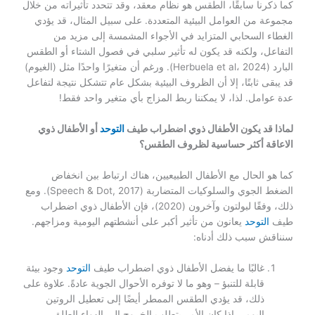
كما ذكرنا سابقًا، الطقس هو نظام معقد، وقد تتحدد تأثيراته من خلال
مجموعة من العوامل البيئية المتعددة. على سبيل المثال، قد يؤدي
الغطاء السحابي المتزايد في الأجواء المشمسة إلى مزيد من
التفاعل، ولكنه قد يكون له تأثير سلبي في فصول الشتاء أو الطقس
البارد (Herbuela et al، 2024). ورغم أن متغيرًا واحدًا مثل (الغيوم)
قد يبقى ثابتًا، إلا أن الظروف البيئية بشكل عام تتشكل نتيجة لتفاعل
عدة عوامل. لذا، لا يمكننا ربط المزاج بأي متغير واحد فقط!
لماذا قد يكون الأطفال ذوي اضطراب طيف
التوحد
أو الأطفال ذوي
الاعاقة أكثر حساسية لظروف الطقس؟
كما هو الحال مع الأطفال الطبيعيين، هناك ارتباط بين انخفاض
الضغط الجوي والسلوكيات المتضاربة (Speech & Dot, 2017). ومع
ذلك، وفقًا لبولتون وآخرون (2020)، فإن الأطفال ذوي اضطراب
طيف
التوحد
يعانون من تأثير أكبر على أنشطتهم اليومية ومزاجهم.
سنناقش سبب ذلك أدناه:
غالبًا ما يفضل الأطفال ذوي اضطراب طيف
التوحد
وجود بيئة
قابلة للتنبؤ – وهو ما لا توفره الأحوال الجوية عادةً. علاوة على
ذلك، قد يؤدي الطقس الممطر أيضًا إلى تعطيل الروتين
اليومي إذا كان الأمر يتطلب الخروج إلى الهواء الطلق.