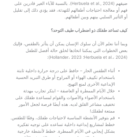
ضيقهم (Herbuela et al., 2024). بالنسبة للآباء الغير قادرين على
فهم أو معالجة احتياجات أطفالهم للتهدئة، فقد يؤدي ذلك إلى تقليل
أو التأثير السلبي بينهم وبين أطفالهم.
كيف تساعد طفلك ذو اضطراب طيف التوحد؟
وبما أننا نعلم الآن أن سلوك الإنسان يمكن أن يتأثر بالطقس، فإليك
بعض الخطوات التي يمكننا اتخاذها لخلق حالة أفضل للطفل
(Herbuela et al.، 2024؛ Hollander، 2023):
أثناء الطقس الحار – حافظ على درجة حرارة داخلية ثابتة
باستخدام تكييف الهواء أو المراوح أو طرق التبريد الحسية
الإبداعية الأخرى لمنع التهيج.
خلال الأيام الممطرة أو العاصفة – ابتكر تجارب مهدئة
باستخدام الأضواء والأصوات والقوام لمساعدة طفلك على
تخفيف مشاعر القلق لديه. هذه أيضًا فرصة لجعل الأمور
ممتعة لطفلك!
قم بتوفير الأنشطة المناسبة لاحتياجات طفلك، وفقًا للطقس.
خطط لمشاريع إبداعية داخلية تساعده على توجيه تفكيره
بشكل إيجابي في الأيام الممطرة. خطط لأنشطة خارجية