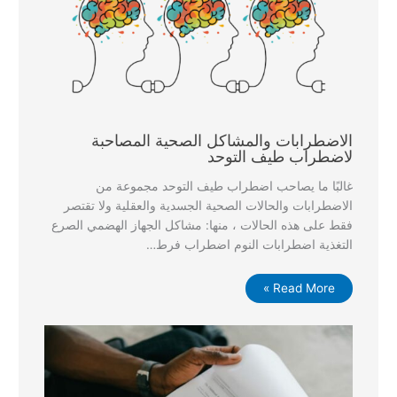
الاضطرابات والمشاكل الصحية المصاحبة
لاضطراب طيف التوحد
غالبًا ما يصاحب اضطراب طيف التوحد مجموعة من
الاضطرابات والحالات الصحية الجسدية والعقلية ولا تقتصر
فقط على هذه الحالات ، منها: مشاكل الجهاز الهضمي الصرع
التغذية اضطرابات النوم اضطراب فرط…
Read More »