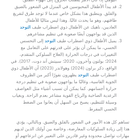
قد يبدأ الأطفال المحبوسين في المنزل في الشعور بالضيق
والقلق. وينطبق هذا بشكل خاص عندما لا توجد طرق لتفريغ
طاقتهم، وهو ما يحدث غالبًا. وهذا ليس مثاليًا للأطفال
العاديين، ناهيك عن الأطفال ذوي اضطراب طيف
التوحد
الذين قد يواجهون أيضًا صعوبة في تنظيم مشاعرهم.
يميل الأطفال ذوي اضطراب طيف
التوحد
إلى التحسس
الحسي، ما يمكن أن يؤثر على قدرتهم على التعامل مع
التغييرات في درجات الحرارة (العلاج السلوكي المتقدم،
2024؛ بولتون وآخرون، 2020؛ سبيتش آند دوت، 2017). في
الواقع، ذكر براون (2024) وهولاندر (2023) أن الأطفال ذوي
اضطراب طيف
التوحد
يظهرون نفورًا أكبر من الظروف
الجوية القاسية، وغالبًا ما يواجهون صعوبة في تنظيم درجة
حرارة أجسامهم. كما يمكن أن تسبب أشياء مثل العواصف
الرعدية الصاخبة والرياح القوية مشاعر بعدم الراحة. وبغياب
وسيلة للتنظيم، يصبح من السهل أن يعانوا من الضغط
الحسي المفرط.
تساهم كل هذه الأمور في الشعور بالقلق والضيق. وبالتالي، يؤدي
هذا إلى زيادة السلوكيات المعارضة، وخاصة بين أولئك الذين لديهم
مهارات تواصل محدودة وغير قادرين على التعبير عن انزعاجهم أو