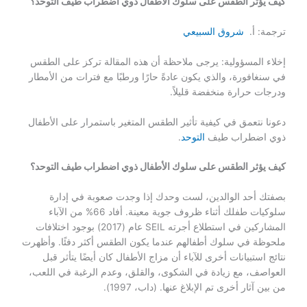
كيف يؤثر الطقس على سلوك الأطفال ذوي اضطراب طيف التوحد؟
ترجمة: أ.
شروق السبيعي
إخلاء المسؤولية: يرجى ملاحظة أن هذه المقالة تركز على الطقس
في سنغافورة، والذي يكون عادةً حارًا ورطبًا مع فترات من الأمطار
ودرجات حرارة منخفضة قليلاً.
دعونا نتعمق في كيفية تأثير الطقس المتغير باستمرار على الأطفال
ذوي اضطراب طيف
التوحد
.
كيف يؤثر الطقس على سلوك الأطفال ذوي اضطراب طيف التوحد؟
بصفتك أحد الوالدين، لست وحدك إذا وجدت صعوبة في إدارة
سلوكيات طفلك أثناء ظروف جوية معينة. أفاد 66% من الآباء
المشاركين في استطلاع أجرته SEIL عام (2017) بوجود اختلافات
ملحوظة في سلوك أطفالهم عندما يكون الطقس أكثر دفئًا. وأظهرت
نتائج استبيانات أخرى للآباء أن مزاج الأطفال كان أيضًا يتأثر قبل
العواصف، مع زيادة في الشكوى، والقلق، وعدم الرغبة في اللعب،
من بين آثار أخرى تم الإبلاغ عنها. (داب، 1997).