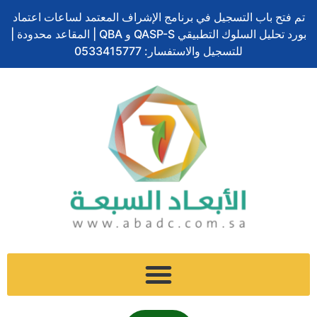
ف
ل
ت
إ
س
تخطي
ا
تم فتح باب التسجيل في برنامج الإشراف المعتمد لساعات اعتماد
ي
ي
و
ن
ن
إلى
ل
بورد تحليل السلوك التطبيقي QASP-S و QBA | المقاعد محدودة |
س
ن
ي
س
ا
المحتوى
ب
ب
ك
ت
للتسجيل والاستفسار: 0533415777
ت
ب
و
د
ر
ج
ش
ح
ك
إ
ر
ا
ث
ن
ا
ت
م