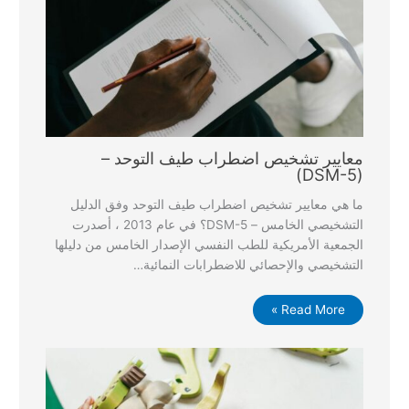
معايير تشخيص اضطراب طيف التوحد –
(DSM-5)
ما هي معايير تشخيص اضطراب طيف التوحد وفق الدليل
التشخيصي الخامس – DSM-5؟ في عام 2013 ، أصدرت
الجمعية الأمريكية للطب النفسي الإصدار الخامس من دليلها
التشخيصي والإحصائي للاضطرابات النمائية…
Read More »