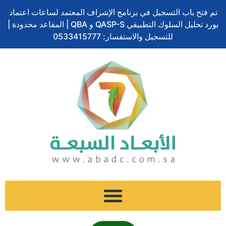
ف
ل
ت
إ
س
تخطي
ا
تم فتح باب التسجيل في برنامج الإشراف المعتمد لساعات اعتماد
ي
ي
و
ن
ن
إلى
ل
بورد تحليل السلوك التطبيقي QASP-S و QBA | المقاعد محدودة |
س
ن
ي
س
ا
المحتوى
ب
ب
ك
ت
للتسجيل والاستفسار: 0533415777
ت
ب
و
د
ر
ج
ش
ح
ك
إ
ر
ا
ث
ن
ا
ت
م