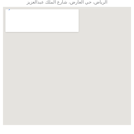
الرياض، حي العارض، شارع الملك عبدالعزيز