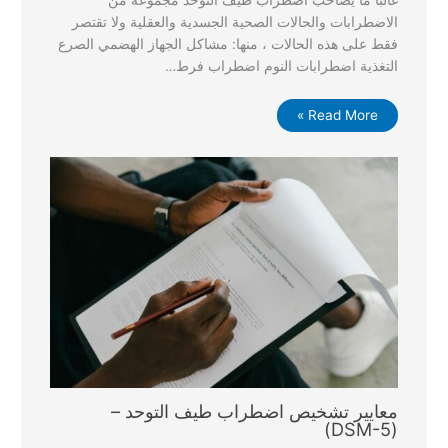
غالبًا ما يصاحب اضطراب طيف التوحد مجموعة من
الاضطرابات والحالات الصحية الجسدية والعقلية ولا تقتصر
فقط على هذه الحالات ، منها: مشاكل الجهاز الهضمي الصرع
التغذية اضطرابات النوم اضطراب فرط…
Read More »
معايير تشخيص اضطراب طيف التوحد –
(DSM-5)