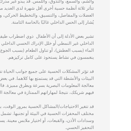
والشم، والسمع، والتذوق، واللمس. قد يبدو غير مدرك ل
تتأثر ثلاثة أنظمة حسية أخرى أقل شهرة لدى العديد 
العضلات والمفاصل، والتنسيق، والتخطيط الحركي، وا
يُشار إلى الحس الداخلي غالبًا بالحاسة الثامنة.
تشير بعض الأدلة إلى أن الأطفال ذوي اضطراب طي
الماء (بسبب العطش)، أو تناول الطعام (بسبب الجوع).
ينغمسون في نشاط يستحوذ على كامل تركيزهم.
قد تؤثر المشكلات الحسية على جميع جوانب الحياة تقريب
البيئات والأنشطة التي قد يستمتع بها كلاهما. في بعض 
معالجة المعلومات البصرية بسرعة وبطرق مميزة. فال
فيهم شريكك، نتيجةً لمهاراتهم الممتازة في معالجة ا
قد تتغير الاحتياجات/المشاكل الحسية بمرور الوقت، 
مختلف المحفزات الحسية في البيئة أو تجنبها. تشمل 
وسدادات الأذن، والقبعات، أو اختيار ملابس معينة. 
التحفيز الحسي.