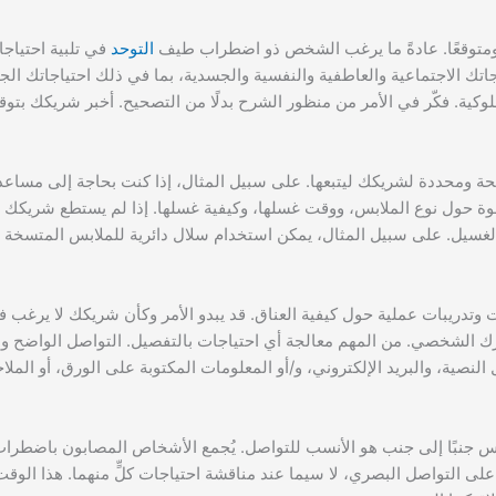
ا ومتوقعًا. عادةً ما يرغب الشخص ذو اضطراب طيف
التوحد
في تلبية احتياج
اجاتك الاجتماعية والعاطفية والنفسية والجسدية، بما في ذلك احتياجاتك ال
وكية. فكّر في الأمر من منظور الشرح بدلًا من التصحيح. أخبر شريكك بتو
ضحة ومحددة لشريكك ليتبعها. على سبيل المثال، إذا كنت بحاجة إلى مسا
ة حول نوع الملابس، ووقت غسلها، وكيفية غسلها. إذا لم يستطع شريكك 
غسيل. على سبيل المثال، يمكن استخدام سلال دائرية للملابس المتسخة 
وتدريبات عملية حول كيفية العناق. قد يبدو الأمر وكأن شريكك لا يرغب ف
ورك الشخصي. من المهم معالجة أي احتياجات بالتفصيل. التواصل الواضح 
لنصية، والبريد الإلكتروني، و/أو المعلومات المكتوبة على الورق، أو الملا
جلوس جنبًا إلى جنب هو الأنسب للتواصل. يُجمع الأشخاص المصابون باضط
 التواصل البصري، لا سيما عند مناقشة احتياجات كلٍّ منهما. هذا الوقت 