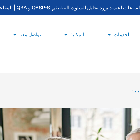
لتطبيقي QASP-S و QBA | المقاعد محدودة | للتسجيل والاستفسار: 0533415777
الخدمات
المكتبة
تواصل معنا
ينين