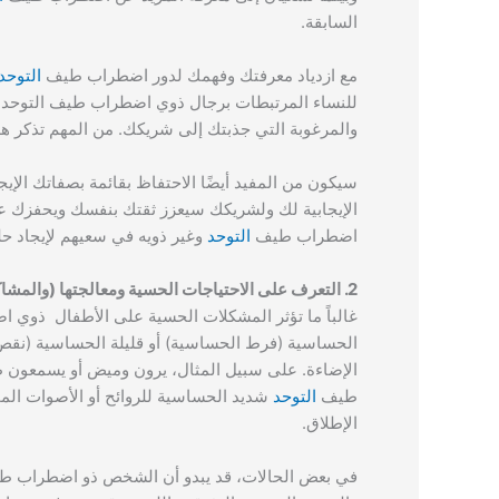
السابقة.
مع ازدياد معرفتك وفهمك لدور اضطراب طيف
التوحد
للنساء المرتبطات برجال ذوي اضطراب طيف التوحد. هذه
والمرغوبة التي جذبتك إلى شريكك. من المهم تذكر هذ
سيكون من المفيد أيضًا الاحتفاظ بقائمة بصفاتك الإي
الإيجابية لك ولشريكك سيعزز ثقتك بنفسك ويحفزك على
اضطراب طيف
التوحد
وغير ذويه في سعيهم لإيجاد حلول
2. التعرف على الاحتياجات الحسية ومعالجتها (والمشاكل مع شريكك)
غالباً ما تؤثر المشكلات الحسية على الأطفال ذوي
الحساسية (فرط الحساسية) أو قليلة الحساسية (ن
الإضاءة. على سبيل المثال، يرون وميض أو يسمعون ط
طيف
التوحد
شديد الحساسية للروائح أو الأصوات المخ
الإطلاق.
في بعض الحالات، قد يبدو أن الشخص ذو اضطراب 