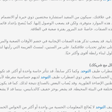
في علاقتك، سيكون من المفيد استشارة مختصين ذوي خبرة أو الانضمام
 الموارد متوفرة، ولكن قد يصعب الوصول إليها. كما يُنصح بإعداد قائمة 
ه الصفات، خاصةً عند المرور بفترة صعبة في العلاقة.
جابية. قد يصعب تذكر هذه الصفات الإيجابية في خضم الأوقات الصعبة والمر
 تجاوز تحديات علاقتكما. على مر السنين، لمستُ العزيمة التي رأيتها ل
 لبناء رابطة أقوى وأكثر حبًا.
 اضطراب طيف
التوحد
. وكما ذُكر سابقاً، قد تتأثر حاسة واحدة أو أكثر. قد 
قص الحساسية). بعض ذوي اضطراب طيف
التوحد
لديهم حساسية مفرطة لأنو
نين الإضاءة الفلورية. وقد يُصاب البعض بالصداع نتيجة لذلك. كما قد ي
تلفة في البيئة المحيطة. قد يشعر بوخز خفيف كالدبابيس، بينما قد لا يش
طيف
التوحد
لا يُعالج المعلومات الحسية من واحدة أو أكثر من الحواس الخم