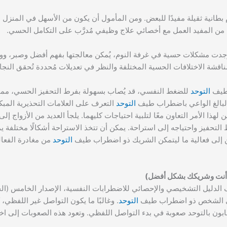
طانية ثقيلة مفيدًا للبعض. ومن المأمول أن يكون من الأسهل في المنزل 
ون من المفيد العمل مع أخصائي علاج وظيفي مُدرَّب على التكامل الحسي.
 وُجدت مشكلات حسية في غرفة النوم، يُمكن معالجتها بفهم أفضل وصبر، و
اقشة الاختلافات الحسية المختلفة والنظر في تعديلات مُحددة تُحقق النجا
 طيف
التوحد
للضغط النفسي، قد يُصاب بسهولة بفرط التحفيز الحسي، مما ق
البالغ الواعي باضطراب طيف
التوحد
التعرف على العلامات التحذيرية المب
ذا الأمر التعاون معًا لتلبية احتياجات كليهما. يلجأ العديد من الأزواج إ
التحفيز واحتياجه إلى استراحة. يمكن أن تتخذ الاستراحة أشكالًا مختلفة ي
 إلى فعالية ما ليتمكن الشريك ذو اضطراب طيف
التوحد
من مغادرة الفعا
رّف الدليل التشخيصي والإحصائي للاضطرابات النفسية، الإصدار الخامس (الج
التوحد
. وغالبًا ما يكون التواصل غير اللفظي، 
صابون بالتوحد صعوبة في بدء التواصل اللفظي. وتعود هذه الصعوبات إلى اخ