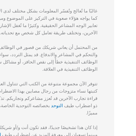
غالبًا ما تُعالج وتُفسّر المعلومات بشكل مختلف 
كما يواجه هؤلاء صعوبة في التركيز على الموضوع ومواصل
تعابير الوجه المشاعر الحقيقية. وكثيرًا ما تُغفل الإ
الآخرين، وتختلف طريقة تعامل كل شخص مع تحدياته. وي
من المحتمل أن يعاني شريكك من قصور في الوظائف الت
والتحكم في المشاعر والاندفاع. قد يمثل التردد، سوا
الوظائف التنفيذية خطأً إلى نقص الحافز، أو مشاكل 
الوظائف التنفيذية في العلاقة.
تتوفر الآن مجموعة متنوعة من الكتب التي تتناول ا
كتبتها نساء متزوجات من رجال مصابين بهذا الاضطراب، 
قراءة تجارب الآخرين قد تُعزز مشاعركم وتجاربكم. ت
ذو اضطراب طيف
التوحد
بخصائصه التوحدية الخاصة، 
مميزًا.
إذا كان هذا تشخيصًا جديدًا، فقد تكون أنت و/أو شريك
وبينما تسعيان إلى معرفة المزيد عن اضطراب طيف
ا