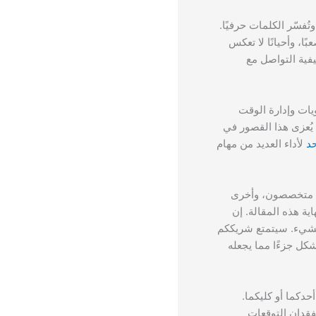
تُفسّر الكلمات حرفيًا.
ا، وأحيانًا لا تعكس
فية التواصل مع
يات وإدارة الوقت
 يُعزى هذا القصور في
حد
لأداء العديد من مهام
ها متخصصون، وأخرى
ية هذه المقالة. إن
الشيء. سيتمتع شريككم
كل جزءًا مما يجعله
حدكما أو كليكما.
قدان التوقعات