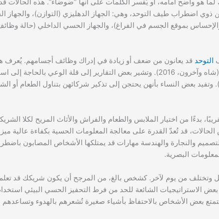
ما هو واضح أمامه، أو يُفسر الكلمات على أنها “ضوضاء”. هذه الحالات قد تب
من ذوي اضطراب طيف التوحد، وهي: الجهاز الدهليزي (التوازن)، والجهاز ا
لإحساس بموقع الجسم في الفراغ)، والجهاز الحسي الداخلي (حالة وظائف 
ف
التوحد
قد يعانون من ضعف أو زيادة في إدراك وظائف أجسامهم. يُعرف هذ
الداخلي غير النمطي أو خلل الإدراك الحسي الداخلي (شاه وآخرون، 2016). وتشير بعض التقارير إلى قلة 
 وتفيد بعض النساء بأنهن يحتجن إلى تذكير شركائهن بتناول الطعام أو الش
ًا، بدءًا من اختيار الملابس والطعام والفراش والأثاث المريح لكلا الشريكي
الحالات، قد تُعدّ القدرة على معالجة المعلومات الحسية بكفاءة عالية ميزة
تصميم والنجارة والهندسة مهارات قد يمتلكها الأشخاص المصابون باضطر
لمعلومات البصرية.
بل وتختلف من يوم لآخر. كشخص بالغ، من المرجح أن يكون شريكك قد تعلم 
بعض الاستراتيجيات الشائعة للحد من فرط التحفيز الحسي البيئي استخدام 
يستمتع بعض الأشخاص بالاحتفاظ بأشياء صغيرة تُشعرهم بالهدوء وتساعدهم