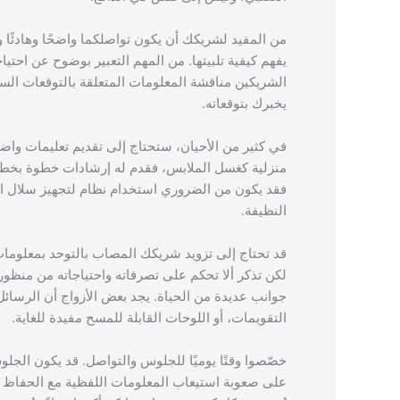
من المفيد لشريكك أن يكون تواصلكما واضحًا وهادئً
يفهم كيفية تلبيتها. من المهم التعبير بوضوح عن احتي
الشريكين مناقشة المعلومات المتعلقة بالتوقعات السل
يخبرك بتوقعاته.
في كثير من الأحيان، ستحتاج إلى تقديم تعليمات وا
منزلية كغسل الملابس، فقدم له إرشادات خطوة بخطو
فقد يكون من الضروري استخدام نظام لتجهيز سلال ال
النظيفة.
قد تحتاج إلى تزويد شريكك المصاب بالتوحد بمعلومات 
لكن تذكر ألا تحكم على تصرفاته واحتياجاته من منظ
جوانب عديدة من الحياة. يجد بعض الأزواج أن الرسائل ا
التقويمات، أو اللوحات القابلة للمسح مفيدة للغاية.
خصّصوا وقتًا يوميًا للجلوس والتواصل. قد يكون ال
على صعوبة استيعاب المعلومات اللفظية مع الحفاظ على