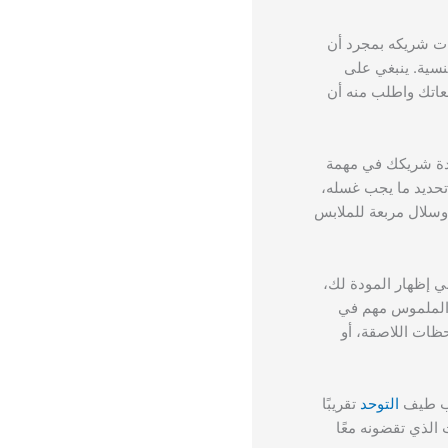
ات شريكه بمجرد أن
جنسية. ينبغي على
قعاتك واطلب منه أن
عدة شريكك في مهمة
تحديد ما يجب غسله،
وسلال مربعة للملابس
ي إظهار المودة لك،
والملموس مهم في
حظات اللاصقة، أو
راب طيف
التوحد
تقريبًا
الذي تقضونه معًا