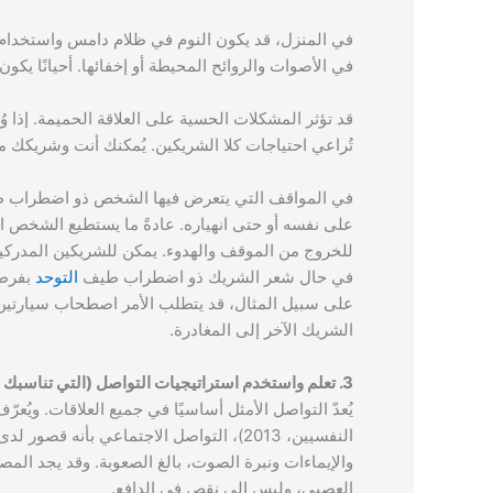
في المنزل، قد يكون النوم في ظلام دامس واستخدام ب
في الأصوات والروائح المحيطة أو إخفائها. أحيانًا يك
قد تؤثر المشكلات الحسية على العلاقة الحميمة. إذا
تُراعي احتياجات كلا الشريكين. يُمكنك أنت وشريكك من
في المواقف التي يتعرض فيها الشخص ذو اضطراب
على نفسه أو حتى انهياره. عادةً ما يستطيع الشخص 
للخروج من الموقف والهدوء. يمكن للشريكين المدركين له
في حال شعر الشريك ذو اضطراب طيف
التوحد
بفرط 
على سبيل المثال، قد يتطلب الأمر اصطحاب سيارتين
الشريك الآخر إلى المغادرة.
3. تعلم واستخدم استراتيجيات التواصل (التي تناسبك أنت وشريكك بشكل أفضل)
يُعدّ التواصل الأمثل أساسيًا في جميع العلاقات. ويُع
النفسيين، 2013)، التواصل الاجتماعي بأنه قصور لدى الشخص ذو اضطراب طيف
والإيماءات ونبرة الصوت، بالغ الصعوبة. وقد يجد الم
العصبي، وليس إلى نقص في الدافع.