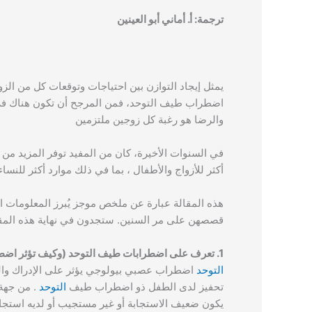
ترجمة: أ. أماني أبو العينين
يمثل إيجاد التوازن بين احتياجات وتوقعات كل من الزو
اضطراب طيف التوحد، فمن المرجح أن تكون هناك فرص أ
والرضا هو رغبة كل زوجين ملتزمين
في السنوات الأخيرة، كان من المفيد توفر المزيد من ا
أكثر للأزواج والأطفال ، بما في ذلك موارد أكثر لل
هذه المقالة عبارة عن ملخص موجز يُبرز المعلومات ا
قصصهن على مر السنين. ستجدون في نهاية هذه المقال
1. تعرف على اضطرابات طيف التوحد (وكيف تؤثر اضطرابات طيف التوحد على شريكك)
التوحد
اضطراب عصبي بيولوجي يؤثر على الإدراك والتو
تحفيز لدى الطفل ذو اضطراب طيف
التوحد
. من جهة
يكون ضعيف الاستجابة أو غير مستجيب أو لديه استجاب