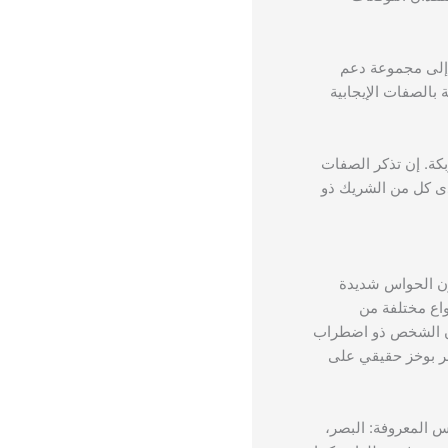
 إلى مجموعة دعم
بالصفات الإيجابية
بكة. إن تذكر الصفات
دى كل من الشريك ذو
تكون الحواس شديدة
اع مختلفة من
كون الشخص ذو اضطراب
عر بوخز حقيقي على
س المعروفة: البصر،