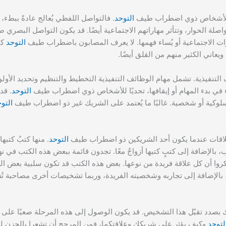
لدى الأشخاص ذوي اضطراب طيف
التوحد
. فالتواصل اللفظي يُعالج عادةً ببطء، و
ة الحوار، وتتأثر مهاراتهم الاجتماعية أيضًا. قد يكون التواصل البصري صعبً
شارات الاجتماعية أو يُساء فهمها. لا يعرف المصابون باضطراب طيف
التوحد
كي
عاني الكثير منهم من القلق أيضًا.
نفيذية. تشمل مهام الوظائف التنفيذية التخطيط والتنظيم وتحديد الأولو
ء في بدء المهام أو إيقافها، تحديًا للأشخاص ذوي اضطراب طيف
التوحد
. قد
سلوكية أو شخصية. غالبًا ما يُعتمد على الشريك غير ذو اضطراب طيف
التو
لعلاقات عندما يكون أحد الشريكين ذو اضطراب طيف
التوحد
. منها كتبٌ كتب
بالإضافة إلى كتبٍ كتبها أزواجٌ معًا. تجدون قائمة ببعض هذه الكتب في نها
ذكروا أن كل علاقة فريدة من نوعها. بعض هذه الكتب قد تكون سلبية بعض 
بالإضافة إلى تجاربه وشخصيته الفريدة، وربما تشخيصات أخرى مصاحبة تُش
ك بصدد تقبّل هذا التشخيص. قد يكون الوصول إلى هذه المرحلة صعبًا على أ
لتوحد
وكيف يؤثر على شريكك وعلاقتكما، فمن المرجح أن تشعرا بالحزن لف