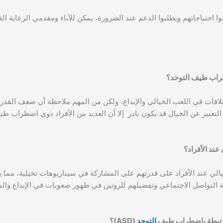
احتياجاتهم ويطلبوا الدعم عند الضرورة، يمكن للآباء ومقدمي الرعاية القي
راب طيف التوحد؟
لافات في اللعب الخيالي والإبداع، ولكن من المهم ملاحظة أن ضعف القد
تعبير عن الخيال قد يكون نادر إلا أن العديد من الأفراد ذوي اضطراب ط
عند الأفراد؟
لي عند الأفراد على قدرتهم على المشاركة في سيناريوهات تخيلية، مما يؤ
بة التواصل الاجتماعي وتفضيلهم للروتين في ظهور صعوبات في الإبداع وا
مرتبطة باضطراب طيف
التوحد
(ASD)؟