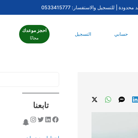
ا
ل
ب
احجز موعدك
ح
حسابي
التسجيل
مجانًا
ث
تابعنا
اضطراب صعوبات