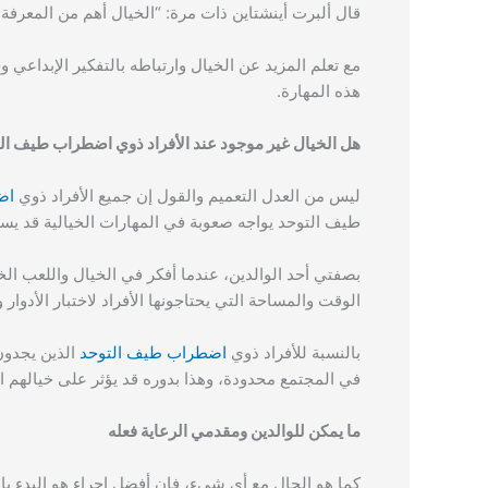
قال ألبرت أينشتاين ذات مرة: “الخيال أهم من المعرفة
مع تعلم المزيد عن الخيال وارتباطه بالتفكير الإبداعي
هذه المهارة.
هل الخيال غير موجود عند الأفراد ذوي اضطراب طيف ال
ليس من العدل التعميم والقول إن جميع الأفراد ذوي
اض
طيف التوحد يواجه صعوبة في المهارات الخيالية قد يساع
بصفتي أحد الوالدين، عندما أفكر في الخيال واللعب الخي
الوقت والمساحة التي يحتاجونها الأفراد لاختبار الأدوار 
بالنسبة للأفراد ذوي
اضطراب طيف التوحد
الذين يجدون
في المجتمع محدودة، وهذا بدوره قد يؤثر على خيالهم
ما يمكن للوالدين ومقدمي الرعاية فعله
كما هو الحال مع أي شيء، فإن أفضل إجراء هو البدء بالق