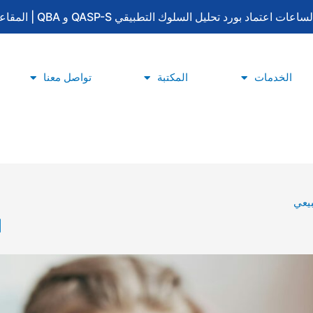
لتطبيقي QASP-S و QBA | المقاعد محدودة | للتسجيل والاستفسار: 0533415777
الخدمات
المكتبة
تواصل معنا
يعي