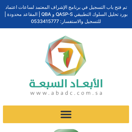
ف
ل
ت
إ
س
تخطي
ا
تم فتح باب التسجيل في برنامج الإشراف المعتمد لساعات اعتماد
ي
ي
و
ن
ن
إلى
ل
بورد تحليل السلوك التطبيقي QASP-S و QBA | المقاعد محدودة |
س
ن
ي
س
ا
المحتوى
ب
ب
ك
ت
للتسجيل والاستفسار: 0533415777
ت
ب
و
د
ر
ج
ش
ح
ك
إ
ر
ا
ث
ن
ا
ت
م