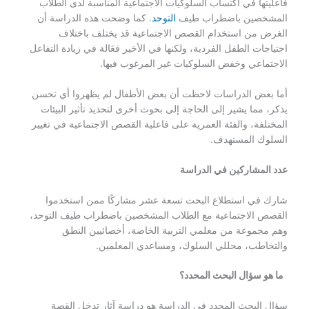
فاعليتها في اكتساب السلوكيات الاجتماعية المناسبة لدى الطلاب
المشخصين باضطراب طيف
التوحد
. كما وضحت هذه الدراسة أن
الغرض من استخدام القصص الاجتماعية قد يختلف باختلاف
احتياجات الطفل الفردية، ولكنها في الأخير فعَالة في زيادة التفاعل
الاجتماعي وخفض السلوكيات غير المرغوب فيها.
أما بعض الدراسات لاحظت أن بعض الأطفال لم يظهروا أي تحسن
يذكر، مما يشير إلى الحاجة إلى بحوث أخرى لتحديد تأثير البيئات
المختلفة، والفئة العمرية على فاعلية القصص الاجتماعية في تغيير
السلوك المستهدف.
عدد المشاركين في الدراسة
شارك في استطلاع البحث تسعة عشر مشاركًا ممن استخدموا
القصص الاجتماعية مع الطلاب المشخصين باضطراب طيف التوحد،
وهم مجموعة من معلمي التربية الخاصة، أخصائيين النطق
والتخاطب، محللي السلوك، ومساعدي المعلمين.
ما هو سؤال البحث المحدد؟
سؤال البحث المحدد في الدراسة هو دراسة آثار تدخل القصة