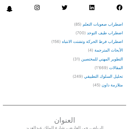
اضطراب صعوبات التعلم
(85)
اضطراب طيف التوحد
(700)
اضطراب فرط الحركة وتشتت الانتباه
(156)
الأبحاث المترجمة
(4)
التطوير المهني للمختصين
(31)
المقالات
(1٬669)
تحليل السلوك التطبيقي
(249)
متلازمة داون
(45)
العنوان
الرياض، حي العارض، شارع الملك عبدالعزيز