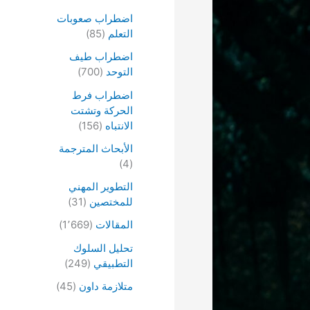
اضطراب صعوبات
التعلم
(85)
اضطراب طيف
التوحد
(700)
اضطراب فرط
الحركة وتشتت
الانتباه
(156)
الأبحاث المترجمة
(4)
التطوير المهني
للمختصين
(31)
المقالات
(1٬669)
تحليل السلوك
التطبيقي
(249)
متلازمة داون
(45)