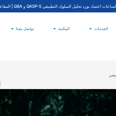
لتطبيقي QASP-S و QBA | المقاعد محدودة | للتسجيل والاستفسار: 0533415777
الخدمات
المكتبة
تواصل معنا
يعي