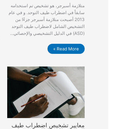
ذ
متلازمة أسبرجر، هو تشخيص تم استخدامه
ت
سابقاً في اضطراب طيف التوحد. و في عام
ا
2013 أصبحت متلازمة أسبرجر جزءًا من
ش
التشخيص الشامل لاضطراب طيف التوحد
ا
(ASD) في الدليل التشخيصي والإحصائي…
ك
Read More »
معايير تشخيص اضطراب طيف
أ