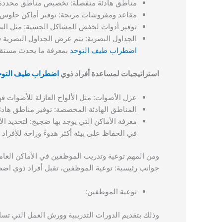
مناطق هادئة منفصلة: تخصيص مناطق محددة داخ
مقاعد ومفروشات مريحة: توفير أماكن جلوس و
توفير أدوات لخفض المشاكل الحسية: مثل ال
الجداول البصرية: يتم عرض الجداول البصرية ف
اضطراب طيف التوحد
بمعرفة ما يحدث مستقبلً
استراتيجيات لمساعدة أفراد ذوي
اضطراب طيف التوح
عزل الأصوات: مثل الألواح العازلة للأصوات 
المناطق الهادئة المخصصة: توفير مناطق هادئة
معرفة الأماكن التي يوجد بها ضجيج: لتحديد ا
في الحفاظ على بيئة أكثر هدوءً وراحة للأفراد
ومن المهم توعية وتدريب الموظفين في الأماكن العام
جوانب رئيسية: توعية الموظفين، تقبل أفراد ذوي ا
توعية الموظفين:
وذلك بتقديم الدورات التدريبية وورش العمل التي 