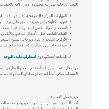
اللعب الداخلية بميزانية محدودة، وهي رائعة للأخصائ
المهارات الحركية الدقيقة:
إخراج أعواد الأسنان
تمهيد الكتابة:
وضع شريط لاصق على ورق ملون و
استخدام أعواد القطن المغموسة في الطلاء 
العناية الذاتية:
جعل الأطفال يسحبون الأنابيب ال
الأرقام:
استخدام النرد ولوحات المسح السحري 
تتبع الأرقام على بطاقات كبيرة بالأصابع، ثم
النمذجة للطلاب ذوي
اضطراب طيف التوحد
من خلال النمذجة، يوضح أخصائي العلاج الوظيفي للط
الأنشطة. يمكن أيضاً استخدام مقاطع الفيديو في تطب
كيف تعمل النمذجة:
تُعد “النمذجة المباشرة، ونمذجة الفيديو، ونمذجة 
المهارات الاجتماعية ومهارات اللعب، ومهارات العناية