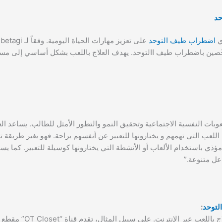
حد
ي
اضطراب طيف التوحد
ّصين باضطراب طيف االتوحد. يهدف العلاج باللعب بشكل أساسي إلى مس
وبات النفسية الاجتماعية وتحقيق النمو والتطور الأمثل للطالب. يساعد الع
لعب التي تهمهم و يختارونها للتعبير عن أنفسهم براحة. فهو يغير طريقة ت
ذي باستخدام الألعاب أو الأنشطة التي يختارونها كوسيلة للتعبير. كما يسه
عل متنوعة.”
توحد
:
يتشارك مجتمع العلاج الوظيفي باستمرار أن