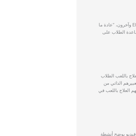
على تعزيز مهارات الحياة اليومية. وفقاً لـ Elbetagi وآخرون، “عادة ما
اعدة الطلاب على
لاج باللعب الطلاب
عبيرهم الذاتي من
م العلاج باللعب في
شطة للعلاج باللعب عبر الإنترنت. على سبيل المثال، تقدم قناة “OT Closet” مقطع فيديو يوضح أنشطة