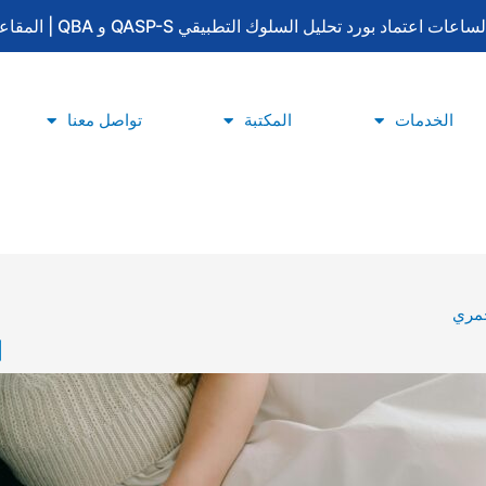
لتطبيقي QASP-S و QBA | المقاعد محدودة | للتسجيل والاستفسار: 0533415777
الخدمات
المكتبة
تواصل معنا
حمري