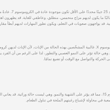
تحدث هذه الحالة النادرة بسبب ولادة الفر
لبًا ما يكون لديهم مزاج متحمس، منطلق، وعاطفي للغاية. قد يظهرون اهتمام
ة. قد يواجهون صعوبات في التعلم، ويكون تطور المهارات لديهم أبطأ مقارنة
ديهم كروموسوم X واحد وكروموسوم Y واحد. وهي حالة تؤثر على النمو العصبي والتطور، لذا على الرغم من أن ال
على الحركة والتواصل مع الوقت أو تضيع تمامًا.
تحدث متلازمة برادر-ويلي بسبب خلل في الكروموسوم 15، مما قد يؤثر على الشهية والنمو. وهي ليست حالة وراثية. ق
بة في محاولة لإشباع رغبتهم الملحة في تناول الطعام.