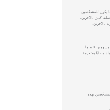
د دون وجود 25 جينًا محددًا على الأقل تكون موجودة عادة في الكروموسوم 7. عادةً ما يكون للمشخّصين
ًا كبيرًا بالآخرين،
 بالآخرين.
تحدث متلازمة ريت بسبب طفرة في جين على الكروموسوم X. غالبية المشخّصين بهذه الحالة من الإناث، لأن الإناث لديهن كروموسومين X بينما
فرد يولد مصابًا بمتلازمة
د يعاني المشخّصين بهذه