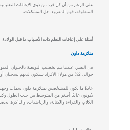
على الرغم من أن كل فرد من ذوي الإعاقات التعليمية لد
المنطوقة، فهم المقروء، حل المشكلات.
أمثلة على إعاقات التعلم ذات الأسباب ما قبل الولادة
متلازمة داون
في البشر، عندما يتم تخصيب البويضة بالحيوان المنوي، يتشكل عادة 6
حوالي 2% من هؤلاء الأفراد سيكون لديهم نسختان أو حتى ثلاث نسخ من الكروموسوم 21، وهي حالة تُعرف باسم
عادةً ما يكون للمشخّصين بمتلازمة داون سمات وجهية 
يكونون غالبًا أصغر من المتوسط من حيث الطول وكذلك
الكلام، والقراءة والكتابة، والرياضيات، والذاكرة. يح
متلازمة وليامز