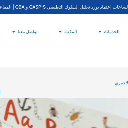
لتطبيقي QASP-S و QBA | المقاعد محدودة | للتسجيل والاستفسار: 0533415777
الخدمات
المكتبة
تواصل معنا
لاحمري