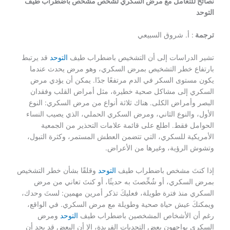
نصائح للتعامل مع مرض السكري لشخص مشخص باضطراب طيف
التوحد
ترجمة
: أ. شروق السبيعي
تشير الدراسات إلى أن التشخيص باضطراب طيف
التوحد
قد يرتبط
بارتفاع خطر التشخيص بمرض السكري، وهو مرض يحدث عندما
يكون مستوى السكر في الدم مرتفعًا جدًا. يمكن أن يؤدي مرض
السكري إلى مشاكل صحية خطيرة، مثل أمراض القلب وفقدان
البصر وأمراض الكلى. هناك ثلاثة أنواع من مرض السكري: النوع
الأول، والنوع الثاني، ومرض السكري الحملي، الذي يصيب النساء
الحوامل فقط. اطلع على قائمة علامات التحذير من الجمعية
الأمريكية للسكري، التي تتضمن العطش المستمر، وكثرة التبول،
وتشوش الرؤية، وغيرها من الأعراض.
إذا كنتَ مشخص باضطراب طيف
التوحد
وقلقًا بشأن خطر التشخيص
بمرض السكري، أو شُخِّصتَ به حديثًا، أو كنتَ تعاني من مرض
السكري منذ فترة طويلة، فعليكَ تذكر أمرين مهمين: لستَ وحدك،
ويمكنكَ عيش حياة صحية وطويلة مع مرض السكري. في الواقع،
رغم أن الأشخاص المشخصين باضطراب طيف
التوحد
ومرض
السكري يواجهون بعض التحديات الفريدة، إلا أن البعض قد يجد أن