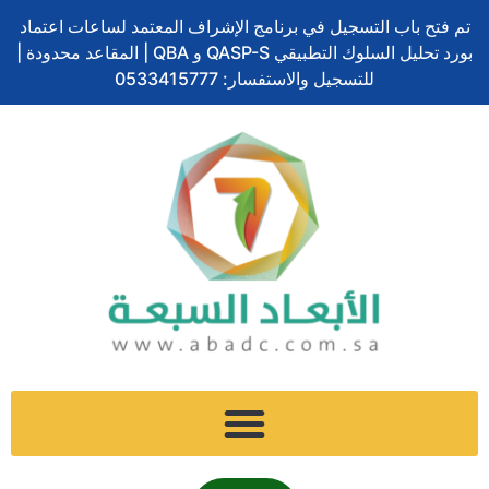
ف
ل
ت
إ
س
تخطي
ا
تم فتح باب التسجيل في برنامج الإشراف المعتمد لساعات اعتماد
ي
ي
و
ن
ن
إلى
ل
بورد تحليل السلوك التطبيقي QASP-S و QBA | المقاعد محدودة |
س
ن
ي
س
ا
المحتوى
ب
ب
ك
ت
للتسجيل والاستفسار: 0533415777
ت
ب
و
د
ر
ج
ش
ح
ك
إ
ر
ا
ث
ن
ا
ت
م