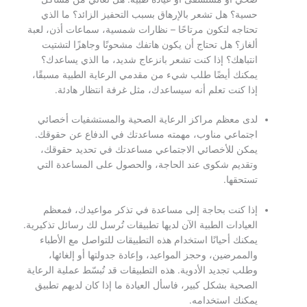
حسية؟ هل تشعر بالإرهاق بسبب التحفيز الزائد؟ ما الذي
تحتاجه لتكون مرتاحًا – نظارات شمسية، سماعات أذن، لعبة
ألغاز؟ هل تحتاج أن يكون هاتفك مشحونًا وجاهزًا لتشتيت
انتباهك؟ إذا كنت تشعر بانزعاج شديد، ما الذي يساعدك؟
يمكنك أيضًا طلب شيء من مقدمي الرعاية الطبية مسبقًا،
إذا كنت تعلم أنه سيساعدك، مثل غرفة انتظار هادئة.
لدى معظم مراكز الرعاية الصحية والمستشفيات أخصائي
اجتماعي مناوب، مهمته مساعدتك في الدفاع عن حقوقك.
يمكن للأخصائي الاجتماعي مساعدتك في تحديد حقوقك،
وتقديم شكوى عند الحاجة، والحصول على المساعدة التي
تستحقها.
إذا كنت بحاجة إلى مساعدة في تذكر مواعيدك، فمعظم
العيادات الطبية الآن لديها تطبيقات تُرسل لك رسائل تذكيرية.
يمكنك أحيانًا استخدام هذه التطبيقات للتواصل مع الأطباء
والممرضين، وحجز المواعيد، وإعادة جدولتها أو إلغائها،
وطلب تجديد الأدوية. هذه التطبيقات قد تُبسّط عملية الرعاية
الصحية بشكل كبير، فاسأل العيادة ما إذا كان لديهم تطبيق
يمكنك استخدامه.