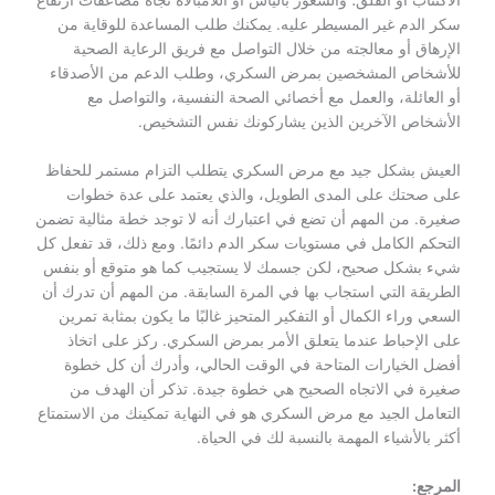
الاكتئاب أو القلق؛ والشعور باليأس أو اللامبالاة تجاه مضاعفات ارتفاع
سكر الدم غير المسيطر عليه. يمكنك طلب المساعدة للوقاية من
الإرهاق أو معالجته من خلال التواصل مع فريق الرعاية الصحية
للأشخاص المشخصين بمرض السكري، وطلب الدعم من الأصدقاء
أو العائلة، والعمل مع أخصائي الصحة النفسية، والتواصل مع
الأشخاص الآخرين الذين يشاركونك نفس التشخيص.
العيش بشكل جيد مع مرض السكري يتطلب التزام مستمر للحفاظ
على صحتك على المدى الطويل، والذي يعتمد على عدة خطوات
صغيرة. من المهم أن تضع في اعتبارك أنه لا توجد خطة مثالية تضمن
التحكم الكامل في مستويات سكر الدم دائمًا. ومع ذلك، قد تفعل كل
شيء بشكل صحيح، لكن جسمك لا يستجيب كما هو متوقع أو بنفس
الطريقة التي استجاب بها في المرة السابقة. من المهم أن تدرك أن
السعي وراء الكمال أو التفكير المتحيز غالبًا ما يكون بمثابة تمرين
على الإحباط عندما يتعلق الأمر بمرض السكري. ركز على اتخاذ
أفضل الخيارات المتاحة في الوقت الحالي، وأدرك أن كل خطوة
صغيرة في الاتجاه الصحيح هي خطوة جيدة. تذكر أن الهدف من
التعامل الجيد مع مرض السكري هو في النهاية تمكينك من الاستمتاع
أكثر بالأشياء المهمة بالنسبة لك في الحياة.
المرجع: