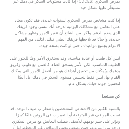
بمرض السكري (CDCES) إذا كانت مستويات السكر في دمك غير
مسيطَر عليها بشكل جيد.
إذا كنت مشخص بمرض السكري لسنوات عديدة، فقد تكون معتاد
على التعامل مع مشاكلك اليومية لدرجة أنك تنسى وجود فريقك
الذي يقدم الدعم. ولكن من الشائع أن تتغير الأمور وتظهر مشاكل
جديدة، وأحيانًا قد يلاحظها فريقك الطبي قبلك. لذلك، من المهم
الالتزام بجميع مواعيدك، حتى لو كنت بصحة جيدة.
ليس كل طبيب أو عيادة مناسبة، وقد يستغرق الأمر وقتًا للعثور على
الطبيب المناسب. لكن الأمر يستحق العناء. فالعمل مع طبيب وفريق
يدعمك ويُمكّنك من تحقيق أهدافك هو من أفضل الأمور التي يمكنك
القيام بها، ليس فقط لتحسين مستوى السكر في دمك، بل أيضًا
لتحسين جودة حياتك بشكل عام.
كن مستعدا
بالنسبة للكثير من الأشخاص المشخصين باضطراب طيف التوحد، قد
تسبب المواقف غير المتوقعة أو التغييرات في الروتين قلقًا كبيرًا
وتؤثر على سير يومهم. للأسف، يتطلب التعايش مع مرض السكري
درجة من المرونة، حيث يصعب تجنب المواقف غير المخطط لها أو