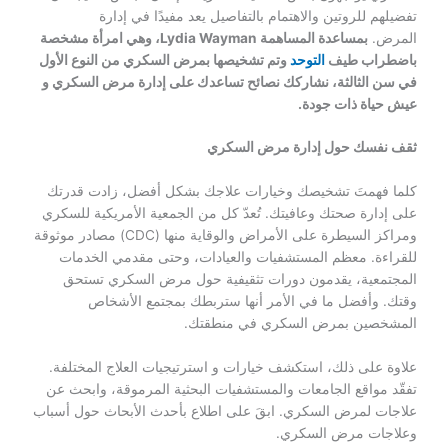
تفضيلهم للروتين والاهتمام بالتفاصيل يعد مفيدًا في إدارة
المرض.
بمساعدة المساهمة
Lydia Wayman
، وهي امرأة مشخصة
باضطراب طيف
التوحد
وتم تشخيصها بمرض السكري من النوع الأول
في سن الثالثة، نشاركك نصائح تساعدك على إدارة مرض السكري و
عيش حياة ذات جودة.
ثقف نفسك حول إدارة مرض السكري
كلما فهمتَ تشخيصك وخيارات علاجك بشكل أفضل، زادت قدرتك
على إدارة صحتك وعافيتك. تُعدّ كل من الجمعية الأمريكية للسكري
ومراكز السيطرة على الأمراض والوقاية منها (CDC) مصادر موثوقة
للقراءة
. معظم المستشفيات والعيادات، وحتى مقدمي الخدمات
المجتمعية، يقدمون دورات تثقيفية حول مرض السكري تستحق
وقتك. وأفضل ما في الأمر أنها ستربطك بمجتمع الأشخاص
المشخصين بمرض السكري في منطقتك.
علاوة على ذلك، استكشف خيارات و استرتيجيات العلاج المختلفة.
تفقّد مواقع الجامعات والمستشفيات البحثية المرموقة، وابحث عن
علاجات لمرض السكري. ابقَ على اطلاع بأحدث الأبحاث حول أسباب
وعلاجات مرض السكري.