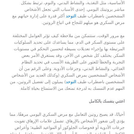
الأساسية، مثل التغذية، والنشاط البدني، والنوم، ترتبط بشكل
مباشر بروتينك اليومي. إحدى الأسباب التي تجعل الأشخاص
المشخصين باضطراب طيف
التوحد
أكثر قدرة على إدارة حياتهم مع
مرض السكري هو ميلهم للنجاح في اتباع الروتين.
مع مرور الوقت، ستتمكن من ملاحظة كيف تؤثر العوامل المختلفة
على مستوى السكر في الدم، مما يساعدك على تحديد السلوكيات
المرتبطة بها وإجراء تعديلات بسيطة لتحسين التحكم في مستويات
السكر. يختلف كل شخص عن الآخر، وقد يستغرق الأمر بعض
التجربة والخطأ للعثور على الطريقة الأنسب في تحديد النظام
الغذائي، والنشاط البدني، وجرعات الأدوية. وعلى الرغم من أن
الأشخاص المشخصين بمرض السكري (وكذلك العديد من الأشخاص
المشخصين باضطراب طيف
التوحد
) يميلون إلى تفضيل الروتين، من
المهم عدم التمسك به لدرجة تمنعك من الاستمتاع بحياة كاملة
اعتني بنفسك بالكامل
أحيانًا، قد يصبح روتين التعامل مع مرض السكري اليومي مرهقًا، مما
يؤدي إلى شعور الأشخاص بالإرهاق. تشمل علامات الإرهاق تفويت
جرعات الأدوية أو فحوصات الجلوكوز أو المواعيد الطبية؛ وأعراض