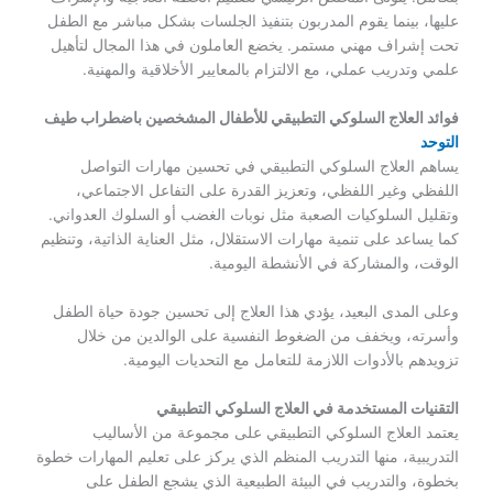
عليها، بينما يقوم المدربون بتنفيذ الجلسات بشكل مباشر مع الطفل
تحت إشراف مهني مستمر. يخضع العاملون في هذا المجال لتأهيل
علمي وتدريب عملي، مع الالتزام بالمعايير الأخلاقية والمهنية.
فوائد العلاج السلوكي التطبيقي للأطفال المشخصين باضطراب طيف
التوحد
يساهم العلاج السلوكي التطبيقي في تحسين مهارات التواصل
اللفظي وغير اللفظي، وتعزيز القدرة على التفاعل الاجتماعي،
وتقليل السلوكيات الصعبة مثل نوبات الغضب أو السلوك العدواني.
كما يساعد على تنمية مهارات الاستقلال، مثل العناية الذاتية، وتنظيم
الوقت، والمشاركة في الأنشطة اليومية.
وعلى المدى البعيد، يؤدي هذا العلاج إلى تحسين جودة حياة الطفل
وأسرته، ويخفف من الضغوط النفسية على الوالدين من خلال
تزويدهم بالأدوات اللازمة للتعامل مع التحديات اليومية.
التقنيات المستخدمة في العلاج السلوكي التطبيقي
يعتمد العلاج السلوكي التطبيقي على مجموعة من الأساليب
التدريبية، منها التدريب المنظم الذي يركز على تعليم المهارات خطوة
بخطوة، والتدريب في البيئة الطبيعية الذي يشجع الطفل على