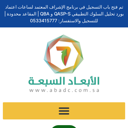
تخطي
ا
تم فتح باب التسجيل في برنامج الإشراف المعتمد لساعات اعتماد
إلى
ل
بورد تحليل السلوك التطبيقي QASP-S و QBA | المقاعد محدودة |
المحتوى
ب
للتسجيل والاستفسار: 0533415777
ح
ث