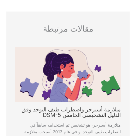
مقالات مرتبطة
متلازمة أسبرجر واضطراب طيف التوحد وفق
الدليل التشخيصي الخامس DSM-5
متلازمة أسبرجر، هو تشخيص تم استخدامه سابقاً في
اضطراب طيف التوحد. و في عام 2013 أصبحت متلازمة