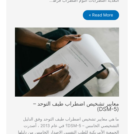
التغذية اضطرابات النوم اضطراب فرط…
Read More »
معايير تشخيص اضطراب طيف التوحد –
(DSM-5)
ما هي معايير تشخيص اضطراب طيف التوحد وفق الدليل
التشخيصي الخامس – DSM-5؟ في عام 2013 ، أصدرت
الجمعية الأمريكية للطب النفسي الإصدار الخامس من دليلها