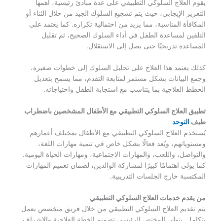
يقوم العلاج السلوكي التطبيقي على عدة مبادئ رئيسية، أهمها
التعزيز الإيجابي، حيث يتم تشجيع السلوك الجيد من خلال الثناء أو
المكافأة المناسبة، مما يزيد من احتمالية تكراره. كما يعتمد على
التلقين لمساعدة الطفل في أداء السلوك الصحيح، ثم تقليل
المساعدة تدريجيًا حتى يصل إلى الاستقلال.
كذلك يعتمد هذا العلاج على تحليل السلوك إلى خطوات صغيرة،
وجمع البيانات بشكل مستمر لمتابعة التقدم، مما يسمح بتعديل
الخطط العلاجية بما يتناسب مع استجابة الطفل واحتياجاته.
تطبيق العلاج السلوكي التطبيقي مع الأطفال المشخصين باضطراب
طيف
التوحد
يُستخدم العلاج السلوكي التطبيقي مع الأطفال بمختلف أعمارهم
ومستوياتهم، ويُعد فعالًا بشكل خاص في تنمية مهارات اللغة،
والتواصل، واللعب، والمهارات الاجتماعية، ومهارات الحياة اليومية.
كما يولي اهتمامًا كبيرًا لمشاركة الوالدين، لضمان تعميم المهارات
المكتسبة خارج الجلسات التدريبية.
من يقدم خدمات العلاج السلوكي التطبيقي
يتم تقديم العلاج السلوكي التطبيقي من خلال فريق متخصص يعمل
بتكامل. يتولى المختص الرئيسي تصميم الخطة العلاجية والإشراف