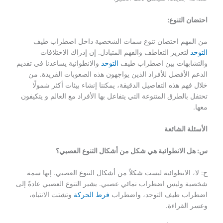
احتضان التنوع:
من المهم احتضان تنوع سمات الشخصية داخل اضطراب طيف
التوحد
لتعزيز التعاطف والفهم المتبادل. إن إدراك الاختلافات
والتشابهات بين اضطراب طيف
التوحد
والانطوائية يساعدنا في تقديم
الدعم الأفضل للأفراد الذين يواجهون هذه الصعوبات الفريدة. من
خلال فهم هذه التفاصيل الدقيقة، يمكننا إنشاء بيئات أكثر شمولًا
تحتفل بالطرق المتنوعة التي يتفاعل بها الأفراد مع العالم و يتكيفون
معها.
الأسئلة الشائعة
س: هل الانطوائية هي شكل من أشكال التنوع العصبي؟
ج: لا، الانطوائية ليست شكلاً من أشكال التنوع العصبي. إنها سمة
شخصية وليس اضطراب نمائي عصبي. يشير التنوع العصبي عادةً إلى
اضطراب طيف التوحد، واضطراب
فرط الحركة
وتشتت الانتباه،
وعسر القراءة.