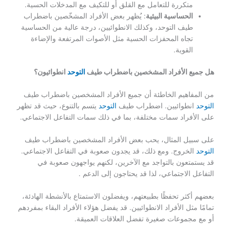
متكررة للتعامل مع القلق أو للتكيف مع المدخلات الحسية.
الحساسية البيئية
: يُظهر بعض الأفراد المشخّصين باضطراب
طيف التوحد، وكذلك الانطوائيين، درجة عالية من الحساسية
تجاه المحفزات الحسية مثل الأصوات المرتفعة والإضاءة
القوية.
هل جميع الأفراد المشخصين باضطراب طيف
التوحد
انطوائيون؟
من المفاهيم الخاطئة أن جميع الأفراد المشخصين باضطراب طيف
التوحد
انطوائيين. اضطراب طيف
التوحد
يتسم بالتنوع، حيث قد تظهر
على الأفراد سمات مختلفة، بما في ذلك سمات التفاعل الاجتماعي.
على سبيل المثال، يحب بعض الأفراد المشخصين باضطراب طيف
التوحد
الخروج. ومع ذلك، قد يجدون صعوبة في التفاعل الاجتماعي.
قد يستمتعون بالتواجد مع الآخرين، لكنهم يواجهون صعوبة في
التفاعل الاجتماعي، لذا قد يحتاجون إلى الدعم .
بعضهم أكثر تحفظًا بطبيعتهم، ويفضلون الاستمتاع بالأنشطة الهادئة،
تمامًا مثل الأفراد الانطوائيين. قد يفضل هؤلاء الأفراد البقاء بمفردهم
أو مع مجموعات صغيرة تفضل العلاقات العميقة.