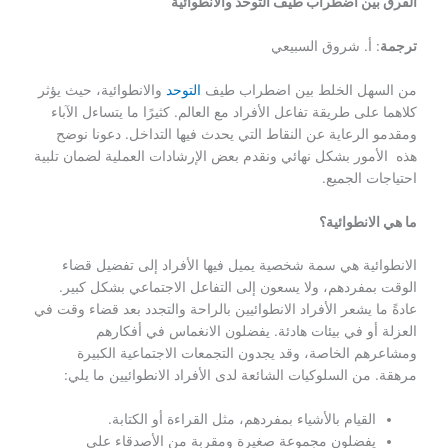
الفرق بين اضطراب طيف التوحد والانطوائية
ترجمة
: أ. شروق السبيعي
من السهل الخلط بين اضطراب طيف
التوحد
والانطوائية، حيث يؤثر
كلاهما على طريقة تفاعل الأفراد مع العالم. كثيرًا ما يتساءل الآباء
ومقدمو الرعاية عن النقاط التي يحدث فيها التداخل. دعونا نوضح
هذه الأمور بشكل نهائي ونقدم بعض الإرشادات العملية لضمان تلبية
احتياجات الجميع.
ما هي الانطوائية؟
الانطوائية هي سمة شخصية يميل فيها الأفراد إلى تفضيل قضاء
الوقت بمفردهم، ولا يسعون إلى التفاعل الاجتماعي بشكل كبير.
عادةً ما يشعر الأفراد الانطوائيين بالراحة والتجدد بعد قضاء وقت في
العزلة أو في بيئات هادئة. يفضلون الانغماس في أفكارهم
ومشاعرهم الخاصة، وقد يجدون التجمعات الاجتماعية الكبيرة
مرهقة. من السلوكيات الشائعة لدى الأفراد الانطوائيين ما يلي:
القيام بالأشياء بمفردهم، مثل القراءة أو الكتابة.
يفضلون مجموعة صغيرة ومقربة من الأصدقاء على