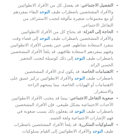
التفضيل الاجتماعي
: قد يفضل كل من الأفراد الانطوائيين
والأفراد المشخصين باضطراب طيف
التوحد
البقاء بمفردهم
أو مع مجموعات صغيرة مألوفة لتجنب الاستنزاف من
التفاعل الاجتماعي.
الحاجة إلى العزلة
: قد يحتاج كل من الأفراد الانطوائيين
والأفراد المشخصين باضطراب طيف
التوحد
إلى قضاء وقت
منفرد لاستعادة نشاطهم. ففي حين يقضي الأفراد الانطوائيين
وقتهم بمفردهم لاستعادة طاقتهم، قد يلجأ الأفراد المشخصين
باضطراب طيف
التوحد
إلى ذلك كوسيلة لتجنب التحفيز
الحسي الزائد.
الاهتمامات الخاصة
: قد يكون لدى الأفراد المشخصين
باضطراب طيف
التوحد
والأفراد الانطوائيين تركيز عميق على
الاهتمامات أو الهوايات الخاصة، مما يمنحهم الراحة
والاستقرار.
صعوبة التفاعل الاجتماعي
: بينما قد يتجنب الأفراد الانطوائيين
الأحداث الاجتماعية بشكل طبيعي، فإن الأفراد المشخصين
باضطراب طيف
التوحد
قد يفعلون ذلك بسبب صعوبة في
فهم الإشارات الاجتماعية ولغة الجسد.
السلوكيات المتكررة
: قد يلجأ الأفراد المشخصين باضطراب
طيف
التوحد
والأفراد الانطوائيين إلى القيام بسلوكيات