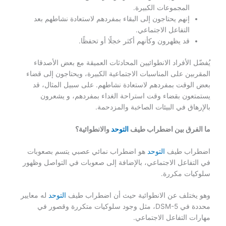
المجموعات الكبيرة.
إنهم يحتاجون إلى البقاء بمفردهم لاستعادة نشاطهم بعد
التفاعل الاجتماعي.
قد يظهرون وكأنهم أكثر خجلًا أو تحفظًا.
يُفضّل الأفراد الانطوائيين المحادثات العميقة مع بعض الأصدقاء
المقربين على المناسبات الاجتماعية الكبيرة، ويحتاجون إلى قضاء
بعض الوقت بمفردهم لاستعادة نشاطهم. على سبيل المثال، قد
يستمتعون بقضاء وقت استراحة الغداء بمفردهم، و يشعرون
بالإرهاق في البيئات الصاخبة والمزدحمة.
ما الفرق بين اضطراب طيف
التوحد
والانطوائية؟
اضطراب طيف
التوحد
هو اضطراب نمائي عصبي يتسم بصعوبات
في التفاعل الاجتماعي، بالإضافة إلى صعوبات في التواصل وظهور
سلوكيات مكررة.
وهو يختلف عن الانطوائية حيث أن اضطراب طيف
التوحد
له معايير
محددة في DSM-5، مثل وجود سلوكيات متكررة وقصور في
مهارات التفاعل الاجتماعي.