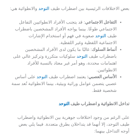
بعض الاختلافات الرئيسية بين اضطراب طيف
التوحد
والانطوائية هي:
التفاعل الاجتماعي
: قد يتجنب الأفراد الانطوائيين التفاعل
الاجتماعي طوعًا. بينما يواجه الأفراد المشخصين باضطراب
طيف
التوحد
صعوبة في فهم أو استخدام الإشارات
الاجتماعية اللفظية وغير اللفظية.
أنماط السلوك
: غالبًا ما يكون لدى الأفراد المشخصين
باضطراب طيف
التوحد
سلوكيات متكررة وتركيز عالي على
اهتمامات محددة، وهو أمر غير معتاد بالنسبة للأفراد
الانطوائيين.
الأساس العصبي:
يعتمد اضطراب طيف
التوحد
على أساس
عصبي يتضمن عوامل وراثية وبيئية، بينما الانطوائية تُعد سمة
شخصية فقط.
تداخل الانطوائية و اضطراب طيف
التوحد
على الرغم من وجود اختلافات جوهرية بين الانطوائية واضطراب
طيف التوحد، إلا أنهما قد يتداخلان بطرق متعددة. فيما يلي بعض
أوجه التداخل بينهما: