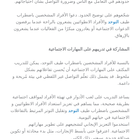
حدودهم في التعامل مع الناس وضرورة التواصل بشأن احتياجاتهم.
شجّعوهم على توضيح الحدود. دعوا الأفراد المشخصين باضطراب
طيف
التوحد
والأفراد الانطوائيين يشعرون بالراحة عندما يرفضون
الدعوات الاجتماعية أو يغادرون مبكرًا من الفعاليات عندما يشعرون
بالإرهاق.
المشاركة في تدريبهم على المهارات الاجتماعية
بالنسبة للأفراد المشخصين باضطراب طيف التوحد، يمكن للتدريب
المكثف على المهارات الاجتماعية أن يُحسن تفاعلاتهم بشكل
ملحوظ. قد يشمل ذلك تعلّم التواصل غير اللفظي في بيئة مُريحة و
داعمة.
يساعد التدريب على لعب الأدوار في تهيئة الأفراد لمواقف اجتماعية
بطريقة صحيحة، مما يساهم في تعزيز استعداد الأفراد الانطوائيين و
المشخصين باضطراب طيف
التوحد
وتقليل التوتر المرتبط بالتفاعلات
الاجتماعية في حياتهم اليومية.
استخدموا التعزيز الإيجابي لتشجيعهم على تطوير مهاراتهم
الاجتماعية. اعترفوا حتى بأبسط الإنجازات، مثل بدء محادثة أو تكوين
صداقة جديدة. سيعني ذلك الكثير.