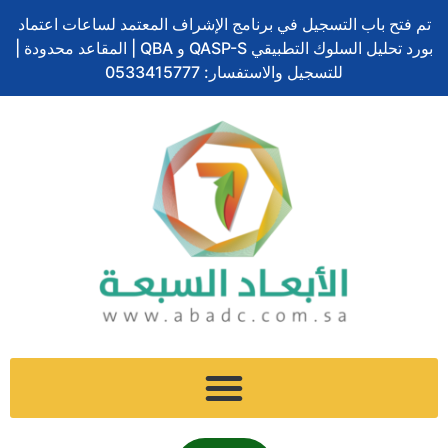
ف
ل
ت
إ
س
تخطي
ا
تم فتح باب التسجيل في برنامج الإشراف المعتمد لساعات اعتماد
ي
ي
و
ن
ن
إلى
ل
بورد تحليل السلوك التطبيقي QASP-S و QBA | المقاعد محدودة |
س
ن
ي
س
ا
المحتوى
ب
ب
ك
ت
للتسجيل والاستفسار: 0533415777
ت
ب
و
د
ر
ج
ش
ح
ك
إ
ر
ا
ث
ن
ا
ت
م