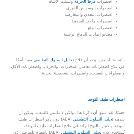
اضطراب
فرط الحركة
وتشتت الانتباه
اضطراب الوسواس القهري
اضطراب التحدي والمعارضة
اضطراب ما بعد الصدمة
اضطراب الهلع
مصابو إصابات الدماغ الرضية
بالنسبة للبالغين، وُجد أن علاج
تحليل السلوك التطبيقي
مفيد أيضًا
في علاج اضطرابات تعاطي المخدرات، والخرف، واضطرابات الأكل،
واضطرابات الغضب، واضطراب الشخصية الحدية.
اضطراب طيف التوحد
حسنًا، لقد سبق أن ذكرنا هذا، ولكن لا تكتمل قائمة ما يمكن أن
يقدمه
تحليل السلوك التطبيقي
(ABA) دون ذكر اضطراب طيف
التوحد. باعتباره النهج الرائد في علاج اضطراب طيف التوحد،
يُستخدم علاج
تحليل السلوك التطبيقي
(ABA) بانتظام للمرضى ذوي