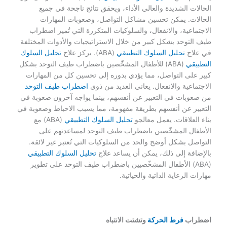
الحالات الشديدة والعالي الأداء، ويحقق نتائج ناجحة في جميع
الحالات. يمكن تحسين مشاكل التواصل، وصعوبات المهارات
الاجتماعية، والانفعال، والسلوكيات المتكررة التي تُميز اضطراب
طيف التوحد بشكل كبير من خلال الاستراتيجيات والأدوات المختلفة
في علاج
تحليل السلوك التطبيقي
(ABA). يركز علاج
تحليل السلوك
التطبيقي
(ABA) للأطفال المشخّصين باضطراب طيف التوحد بشكل
كبير على التواصل، مما يؤدي بدوره إلى تحسين كل من المهارات
الاجتماعية والانفعال. يعاني العديد من ذوي
اضطراب طيف التوحد
من صعوبات في التعبير عن أنفسهم، بينما يواجه آخرون صعوبة في
التعبير عن أنفسهم بطريقة مفهومة، مما يسبب الاحباط وصعوبة في
بناء العلاقات. يعمل معالجو
تحليل السلوك التطبيقي
(ABA) مع
الأطفال المشخّصين باضطراب طيف التوحد لمساعدتهم على
التواصل بشكل أوضح والحد من السلوكيات التي تُعتبر غير لائقة.
بالإضافة إلى ذلك، يمكن أن يساعد علاج
تحليل السلوك التطبيقي
(ABA) الأطفال المشخّصيين باضطراب طيف التوحد على تطوير
مهارات الرعاية الذاتية والحياتية.
اضطراب
فرط الحركة
وتشتت الانتباه