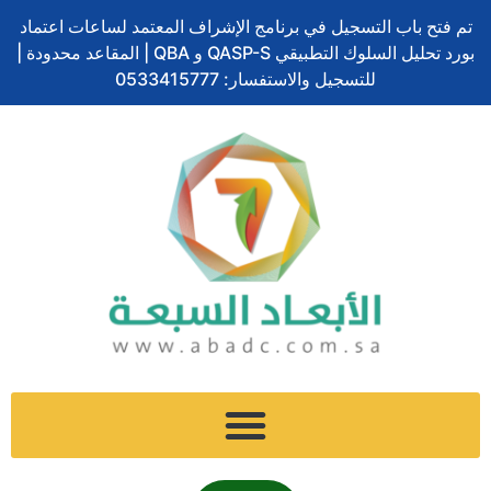
ف
ل
ت
إ
س
تخطي
ا
تم فتح باب التسجيل في برنامج الإشراف المعتمد لساعات اعتماد
ي
ي
و
ن
ن
إلى
ل
بورد تحليل السلوك التطبيقي QASP-S و QBA | المقاعد محدودة |
س
ن
ي
س
ا
المحتوى
ب
ب
ك
ت
للتسجيل والاستفسار: 0533415777
ت
ب
و
د
ر
ج
ش
ح
ك
إ
ر
ا
ث
ن
ا
ت
م