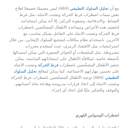
مع أن
تحليل السلوك التطبيقي
(ABA) ليس مصممًا خصيصًا لعلاج
بعض سمات اضطراب فرط الحركة وتشتت الانتباه، مثل فرط
النشاط، والاندفاعية، وصعوبة التركيز، إلا أنه يمكن استخدامه
لتخفيف هذه الأعراض ومساعدة الأطفال المشخّصين باضطراب
فرط الحركة وتشتت الانتباه على التفاعل بشكل مناسب مع
الآخرين. باستخدام نظام مكافآت لتشجيع السلوك الإيجابي، من خلال
استراتيجيات مثل الاقتصاد الرمزي، حيث تُستخدم معززات
مشروطة، مثل الملصقات أو الجوائز الصغيرة التي يمكن استبدالها
بأنشطة خاصة، لمكافأة الأطفال على استجاباتهم المناسبة، يمكن
تحفيز الأطفال المشخّصين باضطراب
فرط الحركة
وتشتت الانتباه
على تحسين مهاراتهم الاجتماعية. كما يمكن لمعالج
تحليل السلوك
التطبيقي
(ABA) توجيه الأطفال المشخّصين باضطراب فرط الحركة
وتشتت الانتباه إلى اتخاذ قرارات مدروسة وهادفة تجاه أجسامهم،
والتوقف والتفكير مليًا قبل اتخاذ أي إجراء.
اضطراب الوسواس القهري
يُعالج اضطراب الوسواس القهري غالبًا بالعلاج السلوكي. ويمكن