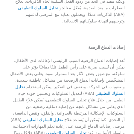
ولكنه مفيد في الحد من ردود الفعل السلبية تجاه الذكريات. لعلاج
اضطراب ما بعد الصدمة، يُفعّل معالجو
تحليل السلوك التطبيقي
(ABA) الذكريات عمدًا، ويعملون بعناية مع المرضى لدعمهم
وتوجيههم لتهدئة سلوكياتهم الانفعالية.
إصابات الدماغ الرضية
تُعد إصابات الدماغ الرضية السبب الرئيسي الإعاقات لدى الأطفال.
يمكن أن تُسبب ضربة على رأس الطفل تلفًا دماغيًا يؤثر على
سلوكه، مع ظهور بعض الآثار بعد استمرار نموه. يعاني بعض الأطفال
المشخّصين بإصابات الدماغ الرضحية من مشاكل عاطفية شديدة،
وصعوبات في الحركة، وضعف في التفكير. يمكن استخدام
تحليل
السلوك التطبيقي
(ABA) لتعديل السلوكيات وتحسين جودة حياة
الطفل. من خلال علاج تحليل السلوك التطبيقي، يُمكن علاج الطفل
الذي يعاني من مشاكل ناتجة عن إصابة دماغية رضحية من
السلوكيات الإشكالية المرتبطة بالعدوانية، والقلق، ونقص الدافعية،
أو التحدي. كما يُمكن أن يُساعد علاج
تحليل السلوك التطبيقي
(ABA)
مرضى إصابات الدماغ الرضية على إعادة تعلم المهارات الاجتماعية
والمهام الأساسية. يُعد
تحليل السلوك التطبيقي
(ABA) علاجًا مفيدًا