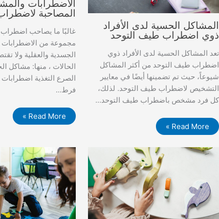
الاضطرابات والمش
المصاحبة لاضطراب
لمشاكل الحسية لدى الأفراد
غالبًا ما يصاحب اضطراب
وي اضطراب طيف التوحد
مجموعة من الاضطرابات و
عد المشاكل الحسية لدى الأفراد ذوي
الجسدية والعقلية ولا تق
ضطراب طيف التوحد من أكثر المشاكل
الحالات ، منها: مشاكل ال
يوعاً، حيث تم تضمينها أيضًا في معايير
الصرع التغذية اضطرابات 
لتشخيص لاضطراب طيف التوحد. لذلك،
فرط…
ل فرد مشخص باضطراب طيف التوحد…
Read More »
Read More »