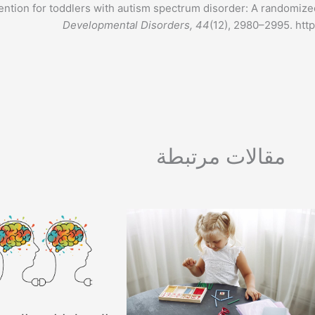
ention for toddlers with autism spectrum disorder: A randomized
Developmental Disorders, 44
(12), 2980–2995. htt
مقالات مرتبطة