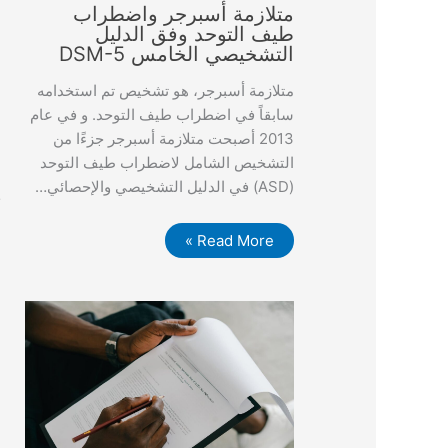
متلازمة أسبرجر واضطراب
طيف التوحد وفق الدليل
ا
التشخيصي الخامس DSM-5
ذ
متلازمة أسبرجر، هو تشخيص تم استخدامه
ت
سابقاً في اضطراب طيف التوحد. و في عام
ا
2013 أصبحت متلازمة أسبرجر جزءًا من
ش
التشخيص الشامل لاضطراب طيف التوحد
ا
(ASD) في الدليل التشخيصي والإحصائي…
ك
Read More »