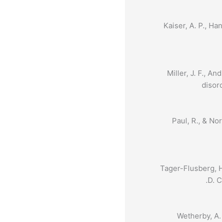
Kaiser, A. P., Ha
Miller, J. F., 
disor
Paul, R., & Nor
Tager-Flusberg, H.
D. 
Wetherby, A. 