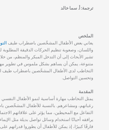
ترجمة: أ. سما خالد
الملخص
يعاني بعض الأطفال المشخّصين باضطراب طيف
التو
واللسان، وصعوبة تنظيم الحركات الدقيقة المطلوبة لل
تشير الأبحاث إلى أن التدخل المبكر والمنظم، من خل
متنوعة، يمكن أن يساهم بشكل ملموس في تطوير مهار
التخاطب لدى الأطفال المشخّصين باضطراب طيف التو
وتحسين التواصل.
المقدمة
يمثل التخاطب مهارة أساسية لنمو الأطفال النفسي وا
رغباتهم، ومشاعرهم. بالنسبة للأطفال المشخّصين ب
التفاعل مع المحيطين، مما يؤثر على علاقاتهم الاجت
يرافقه أحيانًا استخدام وسائل تواصل بديلة مثل الإيم
فارقًا كبيرًا، إذ يمكن للأطفال أن يطوروا قدراتهم 