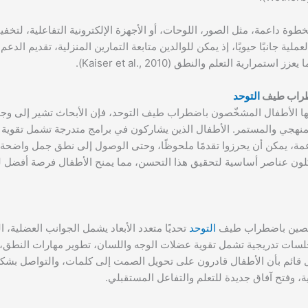
طوة داعمة، مثل الصور، اللوحات، أو الأجهزة الإلكترونية التفاعلية، لتخف
ية جانبًا حيويًا، إذ يمكن للوالدين متابعة التمارين المنزلية، تقديم الدع
ية التعلم والنطق (Kaiser et al., 2010).
ضطراب طيف
التوحد
ا الأطفال المشخّصون باضطراب طيف التوحد، فإن الأبحاث تشير إلى وجود
منهجي والمستمر. الأطفال الذين يشاركون في برامج متدرجة تشمل تقوية 
ة، يمكن أن يحرزوا تقدمًا ملحوظًا، وحتى الوصول إلى نطق جمل واضحة 
كلون عناصر أساسية لتحقيق هذا التحسن، مما يمنح الأطفال فرصة أفضل 
خّصين باضطراب طيف
التوحد
تحديًا متعدد الأبعاد يشمل الجوانب العضلية، ال
جلسات تدريجية تشمل تقوية عضلات الوجه واللسان، تطوير مهارات النطق،
أمل قائم بأن الأطفال قادرون على تحويل الصمت إلى كلمات، والتواصل بش
، وفتح آفاق جديدة للتعلم والتفاعل المستقبلي.