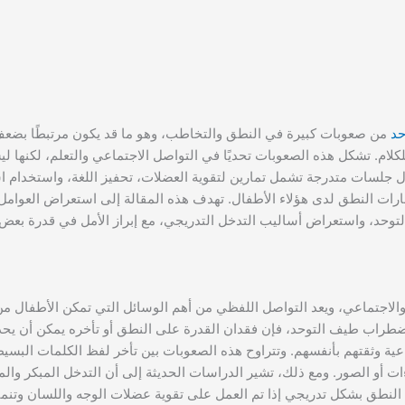
حد
من صعوبات كبيرة في النطق والتخاطب، وهو ما قد يكون مرتبطًا بضع
كلام. تشكل هذه الصعوبات تحديًا في التواصل الاجتماعي والتعلم، لكنها ل
ال جلسات متدرجة تشمل تمارين لتقوية العضلات، تحفيز اللغة، واستخدام ا
ات النطق لدى هؤلاء الأطفال. تهدف هذه المقالة إلى استعراض العوامل
حد، واستعراض أساليب التدخل التدريجي، مع إبراز الأمل في قدرة بعض
لاجتماعي، ويعد التواصل اللفظي من أهم الوسائل التي تمكن الأطفال من 
اضطراب طيف التوحد، فإن فقدان القدرة على النطق أو تأخره يمكن أن ي
ماعية وثقتهم بأنفسهم. وتتراوح هذه الصعوبات بين تأخر لفظ الكلمات الب
اءات أو الصور. ومع ذلك، تشير الدراسات الحديثة إلى أن التدخل المبكر وا
على النطق بشكل تدريجي إذا تم العمل على تقوية عضلات الوجه واللسان وتن