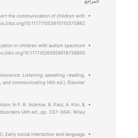
المراجع
pport the communication of children with
ttps://doi.org/10.1177/1053815110375862
ication in children with autism spectrum
tps://doi.org/10.1177/0265659018756850
escence: Listening, speaking, reading,
g, and communicating
(4th ed.). Elsevier.
sm. In F. R. Volkmar, R. Paul, A. Klin, &
disorders
(4th ed., pp. 337–364). Wiley.
14). Early social interaction and language