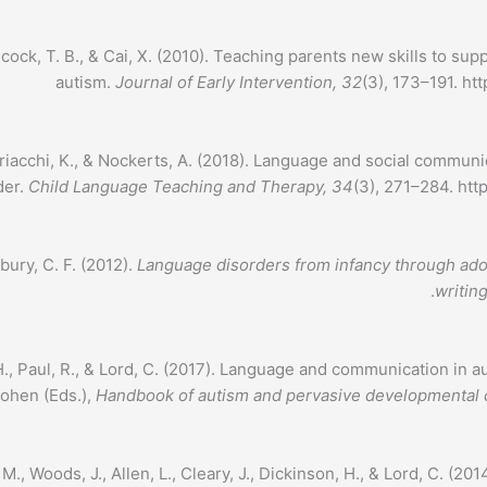
ncock, T. B., & Cai, X. (2010). Teaching parents new skills to su
autism.
Journal of Early Intervention, 32
(3), 173–191. h
Andriacchi, K., & Nockerts, A. (2018). Language and social commun
der.
Child Language Teaching and Therapy, 34
(3), 271–284. ht
bury, C. F. (2012).
Language disorders from infancy through adol
writin
, Paul, R., & Lord, C. (2017). Language and communication in auti
Cohen (Eds.),
Handbook of autism and pervasive developmental 
M., Woods, J., Allen, L., Cleary, J., Dickinson, H., & Lord, C. (20