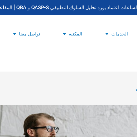
لتطبيقي QASP-S و QBA | المقاعد محدودة | للتسجيل والاستفسار: 0533415777
الخدمات
المكتبة
تواصل معنا