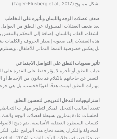
بشكل ممنهج (Tager-Flusberg et al., 2017).
ضعف عضلات الوجه واللسان وتأثيره على التخاطب
يعد ضعف العضلات المسؤولة عن النطق من العوامل الج
الشفاه، الفك، واللسان، إضافة إلى التحكم بالتنف
هذه العضلات إلى صعوبة إصدار الحروف والكلمات بشك
بل يعكس خصوصية النمط النمائي للأطفال، ويستلزم التدخل المب
تأثير صعوبات النطق على التواصل الاجتماعي
غياب النطق أو تأخره لا يؤثر فقط على القدرة على الك
التعبير عن حاجاتهم بالكلام قد يعانون من الإحباط أو ا
مهارات النطق ليست هدفًا لغويًا فحسب، بل هي جزء أساسي من ب
استراتيجيات التدخل التدريجي لتحسين النطق
تتعدد أساليب التدخل المبكر لتطوير مهارات التخاطب، 
الجلسات عادة بتمارين بسيطة لعضلات الوجه والفك وا
اكتساب السيطرة العضلية الأساسية، يتم دمج الأصوا
المحاولة والتكرار. يعتمد نجاح هذه البرامج على التكر
تدريجيًا حتى في حالات التأخر الشديد (Wetherby et al., 2014).