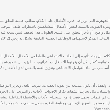
وهرية التي تؤثر في قدرة الأطفال على الكلام. تتطلب عملية النطق تنسي
س ونبرة الصوت. بالنسبة لبعض الأطفال المشخّصين باضطراب طيف التوحد
ل واضح، أو تأخر النطق على المدى الطويل. هذا الضعف ليس نتيجة قلة ا
كر لاستهداف الوظائف العضلية الدقيقة بشكل تدريجي (Paul & Norbury, 2012).
لام، بل يمتد تأثيره إلى الجانب الاجتماعي والعاطفي للأطفال. الأطفال ال
لعدوانية، كما يمكن أن يتجنبوا التفاعل مع أقرانهم، مما يزيد من شعورهم بال
ناء التواصل الاجتماعي وتعزيز الثقة بالنفس لدى الأطفال (Miller et al., 2018).
ويُفضل أن تكون مدمجة بين تقوية العضلات، تدريب اللغة، وتعزيز التواصل 
للسان، مثل تحريك الشفاه، تكرار الأصوات الأحادية، والتدريب على الحرو
ت في كلمات وجمل قصيرة، مع استخدام الألعاب والأنشطة التفاعلية لتشج
ار المستمر، التعزيز الإيجابي، ومتابعة التقدم بشكل منتظم، حيث يمكن للأط