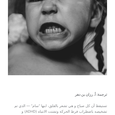
ترجمة: أ. رزان بن دهر
تستيقظ آن كل صباح و هي تشعر بالقلق، ابنها “سام” — الذي تم
تشخيصه باضطراب فرط الحركة وتشتت الانتباه (ADHD) و