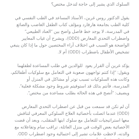
السلوك الذي يشير إلى حاجة لتدخل مختص؟
يقول الدكتور روس غرين، الأستاذ المساعد في الطب النفسي في
كلية الطب بجامعة هارفارد ومؤلف كتاب الطفل الغاضب والضائع
في المدرسة، لا يوجد خط فاصل واضح بين “العناد الطبيعي”
واضطراب التحدي المعارض (ODD)، ويشرح أن غياب المعايير
الواضحة هو السبب في اختلاف آراء المختصين حول ما إذا كان ينبغي
تشخيص الأطفال باضطراب (ODD) أم لا.
يؤكد غرين أن القرار يعود للوالدين في طلب المساعدة لطفلهما
ويقول: “إذا كنتم تواجهون صعوبة في التعامل مع سلوكيات أطفالكم،
وكانت هذه السلوكيات تسبب توتر أو مشاكل في المنزل أو
المدرسة، فأنتم بذلك قد استوفيتم شروط وجود مشكلة فعلية”.
ويضيف: “أنصح في هذه الحالة بطلب مساعدة من مختص”.
آن لم تكن قد سمعت من قبل عن اضطراب التحدي المعارض
(ODD) عندما اتصلت بأخصائية العلاج السلوكي المعرفي لتناقش
معها استراتيجيات للتعامل مع سلوك ابنها المتقلب، وبعد أن قضت
الأخصائية بعض الوقت في منزل العائلة، تراقب سام وتفاعلاته مع
والدته، لاحظت علامات تشير إلى احتمالية وجود اضطراب ODD.