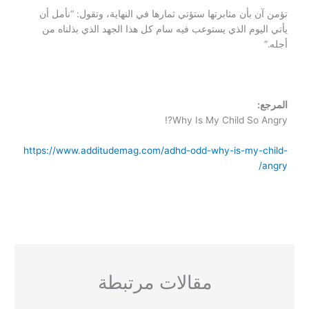
تؤمن آن بأن مثابرتها ستؤتي ثمارها في النهاية، وتقول: “نأمل أن
يأتي اليوم الذي يستوعب فيه سام كل هذا الجهد الذي بذلناه من
أجله.”
المرجع:
Why Is My Child So Angry?!
https://www.additudemag.com/adhd-odd-why-is-my-child-
angry/
مقالات مرتبطة