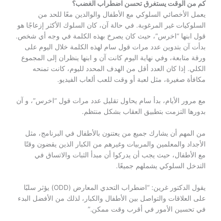
كم من الوقت يستغرق تحسن اضطراب الغضب؟
يعمل الأخصائي السلوكي مع الأطفال والوالدين معًا للحد من
السلوكيات غير المرغوبة. في حالة آن، كان السلوك الأكثر إزعاجًا هو
قول ابنها “اخرس”، حيث كان يصرخ بهذه الكلمة في وجه أي شخص.
بدأت آن بتدوين عدد مرات قول سام لهذه الكلمة خلال اليوم على
ورقة متابعة، وفي نهاية اليوم كانت آن و ابنها ينظران إلى المجموع
الكلي. إذا كان العدد أقل من الهدف المحدد لليوم، كانت تمنحه
مكافأة صغيرة، مثل لعبة أو وقت للعب ألعاب الفيديو.
مع مرور الأيام، بدأ سام يحاول تقليل عدد مرات قول “اخرس”، و آن
بدورها التزمت بتطبيق العقاب بشكل منتظم.
من المهم أن يشارك جميع من يعتنون بالأطفال في البرنامج، مثل
الأجداد والمعلمين والمربيات وغيرهم من الكبار الذين يقضون وقتًا
مع الأطفال، حيث يجب أن يدركوا أن مبدأ الثبات والاتساق في
التدخل السلوكي يشملهم جميعًا.
يقول الدكتور غرين: “اضطراب التحدي المعارض (ODD) يؤثر سلبًا
على العلاقات والتواصل بين الأطفال والكبار، لذلك من الأفضل البدء
في تحسين الأمور في أقرب وقت ممكن.”