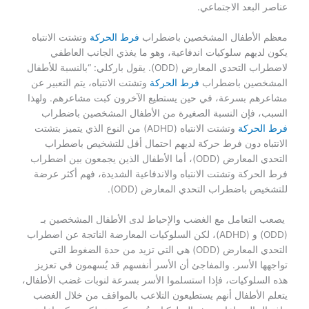
عناصر البعد الاجتماعي.
معظم الأطفال المشخصين باضطراب
فرط الحركة
وتشتت الانتباه
يكون لديهم سلوكيات اندفاعية، وهو ما يغذي الجانب العاطفي
لاضطراب التحدي المعارض (ODD). يقول باركلي: “بالنسبة للأطفال
المشخصين باضطراب
فرط الحركة
وتشتت الانتباه، يتم التعبير عن
مشاعرهم بسرعة، في حين يستطيع الآخرون كبت مشاعرهم. ولهذا
السبب، فإن النسبة الصغيرة من الأطفال المشخصين باضطراب
فرط الحركة
وتشتت الانتباه (ADHD) من النوع الذي يتميز بتشتت
الانتباه دون فرط حركة لديهم احتمال أقل للتشخيص باضطراب
التحدي المعارض (ODD)، أما الأطفال الذين يجمعون بين اضطراب
فرط الحركة وتشتت الانتباه والاندفاعية الشديدة، فهم أكثر عرضة
للتشخيص باضطراب التحدي المعارض (ODD).
يصعب التعامل مع الغضب والإحباط لدى الأطفال المشخصين بـ
(ODD) و (ADHD)، لكن السلوكيات المعارضة الناتجة عن اضطراب
التحدي المعارض (ODD) هي التي تزيد من حدة الضغوط التي
تواجهها الأسر. والمفاجئ أن الأسر أنفسهم قد يُسهمون في تعزيز
هذه السلوكيات، فإذا استسلموا الأسر بسرعة لنوبات غضب الأطفال،
يتعلم الأطفال أنهم يستطيعون التلاعب بالمواقف من خلال الغضب