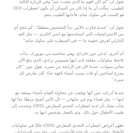
تقول آن: “لم أكن أفهم ما الذي تتحدث عنه” وفي الزيارة التالية
للطبيب، سألت آن ما إذا كان من الممكن أن يكون اضطراب ODD
هو السبب في سلوك سام، فأجابها الطبيب بنعم.
تقول آن: “عندما فكرت بالأمر، بدأ التشخيص منطقيًا”، “لم تنجح أي
من الاستراتيجيات التي استخدمتها مع ابنتي الكبرى — مثل العد
التنازلي لفرض عقوبة ما — في السيطرة على سلوك سام.”
أم أخرى، تُدعى جين غازداج، وهي محاسبة من نيويورك، بدأت
تلاحظ سلوكيات مقلقة لدى ابنها شيموس برادي، الذي يبلغ الآن
ثماني سنوات، عندما كان في الرابعة من عمره، تقول جين: “كان
يصرخ لساعتين أو ثلاث بسبب أشياء تافهة جدًا، كان يعارض كل
شيء.”
عندما أدركت جين أنها توقفت عن محاولة القيام بأشياء ممتعة مع
ابنها — مثل قضاء يوم في مانهاتن — لأن الأمر أصبح مرهقًا جدًا لها،
بدأت تشك بأن لديه اضطراب التحدي المعارض (ODD) وتحدثت إلى
طبيب الأطفال حول ذلك، وتم بالفعل تشخيص ابنها به.
تظهر أعراض اضطراب التحدي المعارض (ODD) غالبًا في سلوكيات
الأطفال تجاه مقدمي الرعاية الأساسيين لهم، وقد تمتد السلوكيات