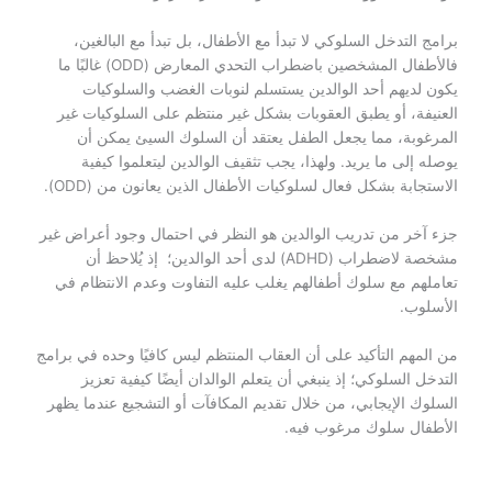
برامج التدخل السلوكي لا تبدأ مع الأطفال، بل تبدأ مع البالغين،
فالأطفال المشخصين باضطراب التحدي المعارض (ODD) غالبًا ما
يكون لديهم أحد الوالدين يستسلم لنوبات الغضب والسلوكيات
العنيفة، أو يطبق العقوبات بشكل غير منتظم على السلوكيات غير
المرغوبة، مما يجعل الطفل يعتقد أن السلوك السيئ يمكن أن
يوصله إلى ما يريد. ولهذا، يجب تثقيف الوالدين ليتعلموا كيفية
الاستجابة بشكل فعال لسلوكيات الأطفال الذين يعانون من (ODD).
جزء آخر من تدريب الوالدين هو النظر في احتمال وجود أعراض غير
مشخصة لاضطراب (ADHD) لدى أحد الوالدين؛ إذ يُلاحظ أن
تعاملهم مع سلوك أطفالهم يغلب عليه التفاوت وعدم الانتظام في
الأسلوب.
من المهم التأكيد على أن العقاب المنتظم ليس كافيًا وحده في برامج
التدخل السلوكي؛ إذ ينبغي أن يتعلم الوالدان أيضًا كيفية تعزيز
السلوك الإيجابي، من خلال تقديم المكافآت أو التشجيع عندما يظهر
الأطفال سلوك مرغوب فيه.