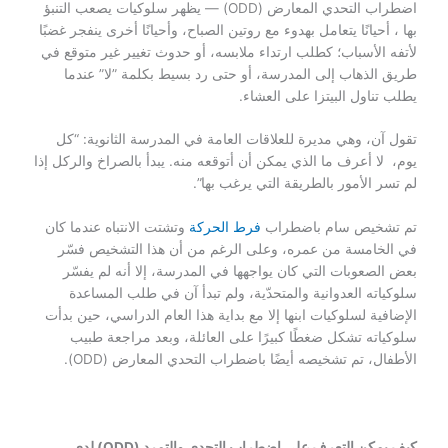
اضطراب التحدي المعارض (ODD) — يظهر سلوكيات يصعب التنبؤ
بها ، أحيانًا يتعامل بهدوء مع روتين الصباح، وأحيانًا أخرى ينفجر غضبًا
لأتفه الأسباب؛ كطلب ارتداء ملابسه، أو حدوث تغيير غير متوقع في
طريق الذهاب إلى المدرسة، أو حتى رد بسيط بكلمة ”لا” عندما
يطلب تناول البيتزا على العشاء.
تقول آن، وهي مديرة للعلاقات العامة في المدرسة الثانوية: “كل
يوم، لا أعرف ما الذي يمكن أن أتوقعه منه. يبدأ بالصراخ والركل إذا
لم تسر الأمور بالطريقة التي يرغب بها”.
تم تشخيص سام باضطراب
فرط الحركة
وتشتت الانتباه عندما كان
في الخامسة من عمره، وعلى الرغم من أن هذا التشخيص فسّر
بعض الصعوبات التي كان يواجهها في المدرسة، إلا أنه لم يفسّر
سلوكياته العدوانية والمتحدّية، ولم تبدأ آن في طلب المساعدة
الإضافية لسلوكيات ابنها إلا مع بداية هذا العام الدراسي، حين بدأت
سلوكياته تشكل ضغطًا كبيرًا على العائلة، وبعد مراجعة طبيب
الأطفال، تم تشخيصه أيضًا باضطراب التحدي المعارض (ODD).
كيف يمكن التعرف على اضطراب التحدي والتمرد (ODD) لدى