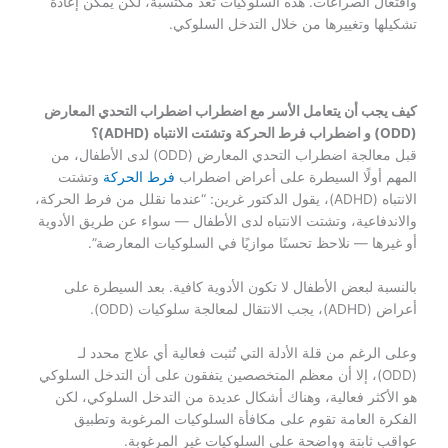
وافتعال الصراعات. هذه السلوكيات تُعد مكتسبة، لكن يمكن إعادة
تشكيلها وتغييرها من خلال التدخل السلوكي.
كيف يجب أن يتعامل الأسر مع اضطراب اضطراب التحدي المعارض
(ODD) و اضطراب فرط الحركة وتشتت الانتباه (ADHD)؟
قبل معالجة اضطراب التحدي المعارض (ODD) لدى الأطفال، من
المهم أولًا السيطرة على أعراض اضطراب
فرط الحركة
وتشتت
الانتباه (ADHD)، يقول الدكتور غرين: “عندما نقلل من فرط الحركة،
والاندفاعية، وتشتت الانتباه لدى الأطفال — سواء عن طريق الأدوية
أو غيرها — نلاحظ تحسنًا موازيًا في السلوكيات المعارضة”.
بالنسبة لبعض الأطفال لا تكون الأدوية كافية. بعد السيطرة على
أعراض (ADHD)، يجب الانتقال لمعالجة سلوكيات (ODD).
وعلى الرغم من قلة الأدلة التي تُثبت فعالية أي علاج محدد لـ
(ODD)، إلا أن معظم المتخصصين يتفقون على أن التدخل السلوكي
هو الأكثر فعالية، وهناك أشكال عديدة من التدخل السلوكي، لكن
الفكرة العامة تقوم على مكافأة السلوكيات المرغوبة وتطبيق
عواقب ثابتة وواضحة على السلوكيات غير المرغوبة.