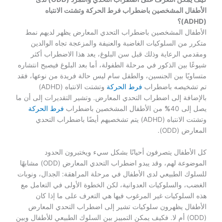
الأطفال المشخصين باضطراب فرط الحركة وتشتت الانتباه
(ADHD)؟
الأطفال المشخصين باضطراب التحدي المعارض يظهر لديهم نمط
متكرر من السلوكيات الغاضبة والعنيفة والمزعجة تجاه الوالدين
ومقدمي الرعاية وذلك قبل سن البلوغ، يعد هذا الاضطراب أكثر
شيوعًا بين الذكور في مرحلة الطفولة، أما بعد البلوغ فيصبح انتشاره
متساويًا بين الجنسين، والطفل سام ليس حالة فريدة من نوعها، فقد
تم تشخيصه باضطراب
فرط الحركة
وتشتت الانتباه (ADHD)
بالإضافة إلى اضطراب التحدي المعارض. وتشير التقديرات إلى أن ما
يصل إلى 40
%
من الأطفال المشخصين باضطراب
فرط الحركة
وتشتت الانتباه (ADHD) يتم تشخصيهم أيضًا باضطراب التحدي
المعارض (ODD).
كل الأطفال يتصرفون أحيانًا بشكل سيء ويختبرون الحدود
الموضوعة لهم، وقد يبدو اضطراب التحدي المعارض (ODD) مشابهًا
للسلوك الطبيعي لدى الأطفال في مرحلة المراهقة: الجدال، ونوبات
الغضب، والسلوكيات العدوانية، لكن الخطوة الأولى في التعامل مع
هذه السلوكيات غير المرغوب فيها هي التعرف على ما إذا كان
الأطفال يظهرون سلوكيات تشير إلى اضطراب التحدي المعارض
(ODD) أم لا. فكيف يمكن التمييز بين السلوك الطبيعي للأطفال وبين