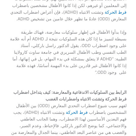
إلى المعلمين أو غيرهم، لكن إذا كانوا الأطفال مشخصين باضطراب
فرط الحركة
وتشتت الانتباه (ADHD)، فإن أعراض اضطراب التحدي
المعارض (ODD) عادةً ما تظهر خلال عامين من تشخيص ADHD.
وإذا بدأوا الأطفال في إظهار سلوكيات معارضة، فهناك طريقة
بسيطة لتمييز ما إذا كان هذه السلوكيات نتيجة لـ ADHD أم أنه علامة
على وجود اضطراب ODD، يقول الدكتور راسل باركلي، أستاذ
الطب النفسي وطب الأطفال السريري في جامعة ساوث كارولاينا
الطبية: “ADHD لا يتعلق بمشكلة في بدء المهام، بل في إنهائها، أما
إذا كانوا الأطفال غير قادرين على بدء المهمة أساسًا، فهذه علامة
على وجود ODD.”
الرابط بين السلوكيات الاندفاعية والمعارضة: كيف يتداخل اضطراب
فرط الحركة وتشتت الانتباه واضطرابات الغضب
لفهم سبب شيوع اضطراب التحدي المعارض (ODD) بين الأطفال
المشخصين باضطراب
فرط الحركة
وتشتت الانتباه (ADHD)، يجب
فهم البعدين الأساسيين لهذا الاضطراب، وهما الجانب العاطفي
والاجتماعي، كما يوضح الدكتور باركلي. فالإحباط، وعدم الصبر،
والغضب هي من عناصر البعد العاطفي، بينما الجدال والمعارضة من