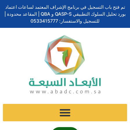
ف
ل
ت
إ
س
تخطي
ا
تم فتح باب التسجيل في برنامج الإشراف المعتمد لساعات اعتماد
ي
ي
و
ن
ن
إلى
ل
بورد تحليل السلوك التطبيقي QASP-S و QBA | المقاعد محدودة |
س
ن
ي
س
ا
المحتوى
ب
ب
ك
ت
للتسجيل والاستفسار: 0533415777
ت
ب
و
د
ر
ج
ش
ح
ك
إ
ر
ا
ث
ن
ا
ت
م