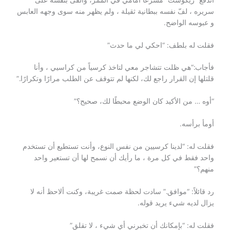
سريره ، لفّ نفسه ببطانية ثقيلة ، ولم يظهر منه سوى وجهه العابس
و عبوسه الواضح.
فقلت له بلطف: “احكي لي ما حدث”
فأجاب:“هي ظلت تتشاجر معي لتاخذ كرسياً من كراسيي ، وأنا
قلتلها إن القرار راجع لك، لكنها لم تتوقف عن الطلب مرارًا وتكرارًا.”
“أوه … من الأكيد كان الوضع محبطًا لك، صحيح؟”
أومأ برأسه.
فقلت له: “لدينا كرسيين من نفس النوع، وأنت تستطيع أن تستخدم
واحد فقط في كل مرة ، ما رأيك أن نسمح لها أن تستعير واحد
منهم؟”
رد قائلاً: “موافق.” سادت لحظة صمت غريبة، وكنت ألاحظ أنه لا
يزال لديه شيء يريد قوله.
فقلت له: “بإمكانك أن تخبرني أي شيء ، لا تقلق”