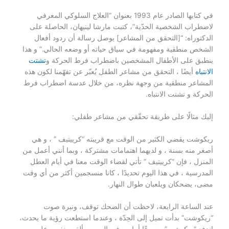
في كتابها الصادر عام 1993 بعنوان “العلاج السلوكي المعرفي
لاضطراب الشخصية الحدّية”، كتبت مارشا لينيهان، الحاصلة على
الدكتوراه: “[التحقق من المشاعر] يوصل رسالة أن ردود أفعال
الشخص منطقية ومفهومة في سياق حياته أو وضعه الحالي.” و هذا
ينطبق على الأطفال المشخصين باضطراب فرط الحركة و
تشتت
الانتباه
أيضًا ، التحقق من مشاعر الطفل يُعبّر عن تفهّمنا لكون هذه
المشاعر منطقية من وجهة نظره، من خلال عدسة اضطراب فرط
الحركة و تشتت الانتباه.
إليك مثالًا على طريقة تحقّقي من مشاعر طفلي:
ريكوشت يقضي الكثير من الوقت مع قريبته “كرييتيف ” ، و هي
أصغر منه بسنة ، و لديهما اهتمامات مشتركة ، وبما أنني أعمل من
المنزل ، فإن “كرييتيف ” تأتي لقضاء الوقت معنا في أيام العطل
المدرسية ، في هذا اليوم تحديدًا ، كانا منسجمين أكثر من أي وقت
مضى، يضحكان ويلعبان طوال النهار.
عند الساعة الرابعة، لاحظت أن الضحك توقف، ونبرة صوت
“ريكوشت” بدأت تميل إلى الحِدّة ، وعندما استطعت رؤية ما يحدث،
اندفع “ريكوشت” مسرعًا أمامي في الممر، وألقى بنفسه على