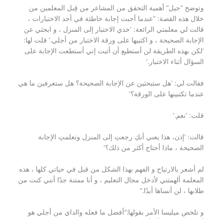
وتوضح “جيل” أهمية التحقق من المشاعر من قِبل المعلمين من
خلال هذه القصة: “عندما أجبت إجابة خاطئة في أحد الاختبارات ،
قالت لي معلمتي الرائعة: ‘خذي الاختبار إلى المنزل ، و ابحثي عن
الإجابة الصحيحة ، و اكتبيها على ورقة الاختبار من أجلي.’ قلت لها:
‘لكن بهذه الطريقة لن أستطيع أن أثبت إني أستطعت الإجابة على
السؤال أثناء الاختبار.’
فقالت لي: ‘هل ستبحثين عن الإجابة الصحيحة؟ هل ستعرفين ما هي
عندما تكتبينها على الورقة؟’
قلت: ‘نعم.’
قالت: ‘إذن، هذا يعني أنكِ رجعتِ إلى المنزل وتعلمتِ الإجابة
الصحيحة ، ماذا أحتاج أكثر من ذلك؟’
لم أشعر بالارتياح و الفهم بهذا الشكل من قبل في حياتي كلها ، هذه
المعلمة ألهمتني لأدخل مجال التعليم ، و أنا ممتنة جدًا أنني كنت من
طلابها ، لن أنساها أبدًا.”
و تلخص ميليسا الأمر بقولها:“أفضل ما فعله والداي من أجلي هو