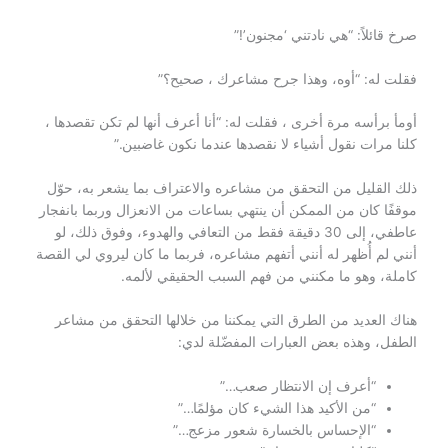
صرخ قائلاً: “هي نادتني ‘مجنون’!”
فقلت له: “أوه، وهذا جرح مشاعرك ، صحيح؟”
أومأ برأسه مرة أخرى ، فقلت له: “أنا أعرف أنها لم تكن تقصدها ،
كلنا مرات نقول أشياء لا نقصدها عندما نكون غاضبين.”
ذلك القليل من التحقق من مشاعره والاعتراف بما يشعر به، حوّل
موقفًا كان من الممكن أن ينتهي بساعات من الانعزال وربما بانفجار
عاطفي، إلى 30 دقيقة فقط من التعافي والهدوء، وفوق ذلك، لو
أنني لم أُظهر له أنني أتفهم مشاعره، فربما ما كان ليروي لي القصة
كاملة، وهو ما مكنني من فهم السبب الحقيقي لألمه.
هناك العديد من الطرق التي يمكننا من خلالها التحقق من مشاعر
الطفل، وهذه بعض العبارات المفضّلة لدي:
“أعرف إن الانتظار صعب…”
“من الأكيد هذا الشيء كان مؤلمًا…”
“الإحساس بالخسارة شعور مزعج…”