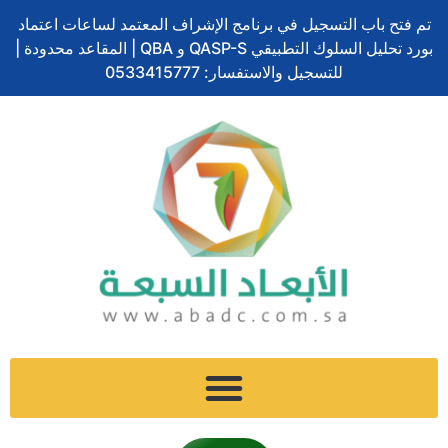
ف
ل
ت
إ
س
تخطي
ا
تم فتح باب التسجيل في برنامج الإشراف المعتمد لساعات اعتماد
ي
ي
و
ن
ن
إلى
ل
بورد تحليل السلوك التطبيقي QASP-S و QBA | المقاعد محدودة |
س
ن
ي
س
ا
المحتوى
ب
ب
ك
ت
للتسجيل والاستفسار: 0533415777
ت
ب
و
د
ر
ج
ش
ح
ك
إ
ر
ا
ث
ن
ا
ت
م