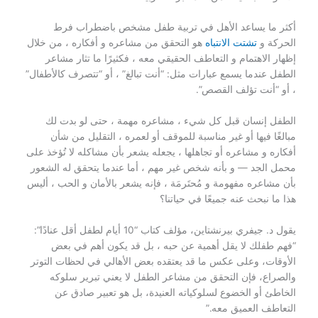
أكثر ما يساعد الأهل في تربية طفل مشخص باضطراب فرط
الحركة و
تشتت الانتباه
هو التحقق من مشاعره و أفكاره ، من خلال
إظهار الاهتمام و التعاطف الحقيقي معه ، فكثيرًا ما تثار مشاعر
الطفل عندما يسمع عبارات مثل: “أنت تبالغ” ، أو “تتصرف كالأطفال”
، أو “أنت تؤلف القصص”.
الطفل إنسان قبل كل شيء ، مشاعره مهمة ، حتى لو بدت لك
مبالغًا فيها أو غير مناسبة للموقف أو لعمره ، التقليل من شأن
أفكاره و مشاعره أو تجاهلها ، يجعله يشعر بأن مشاكله لا تُؤخذ على
محمل الجد — و بأنه شخص غير مهم ، أما عندما يتحقق له الشعور
بأن مشاعره مفهومة و مُحتَرمَة ، فإنه يشعر بالأمان و الحب ، أليس
هذا ما نبحث عنه جميعًا في حياتنا؟
يقول د. جيفري بيرنشتاين، مؤلف كتاب “10 أيام لطفل أقل عنادًا”:
“فهم طفلك لا يقل أهمية عن حبه ، بل قد يكون أهم في بعض
الأوقات، وعلى عكس ما قد يعتقده بعض الأهالي في لحظات التوتر
والصراع، فإن التحقق من مشاعر الطفل لا يعني تبرير سلوكه
الخاطئ أو الخضوع لسلوكياته العنيدة، بل هو تعبير صادق عن
التعاطف العميق معه.”