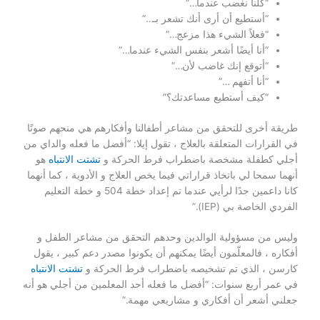
“كلنا نغضب عندما…”
“أستطيع أن أرى أنك تشعر بـ…”
“فعلاً الشيء هذا مزعج…”
“أنا أيضًا أشعر بنفس الشيء عندما…”
“أتوقع إنك غاضب لأن…”
“أنا أتفهم …”
“كيف أستطيع مساعدتك؟”
طريقة أخرى للتحقق من مشاعر أطفالنا وأفكارهم هي منحهم صوتًا
في القرارات المتعلقة بالعلاج ، تقول إيلا: “أفضل ما فعله والداي من
أجلي كطفلة مشخصة باضطراب فرط الحركة و
تشتت الانتباه
هو
أنهما سمحا لي باتخاذ قراراتي فيما يخص العلاج و الأدوية ، كما أنهما
كانا داعمين جدًا لرأيي عندما تم إعداد خطة 504 و خطة التعليم
الفردي الخاصة بي (IEP).”
وليس من مسؤولية الوالدين وحدهم التحقق من مشاعر الطفل و
أفكاره ، فالمعلّمون أيضًا يمكنهم أن يكونوا مصدر دعم كبير ، يقول
كارسن ، الذي تم تشخيصه باضطراب فرط الحركة و
تشتت الانتباه
في عمر أربع سنوات: “أفضل ما فعله أحد المعلمين من أجلي هو أنه
جعلني أشعر أن أفكاري و مشاريعي مهمة.”