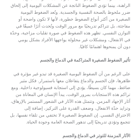
الراهنة، بينما تؤدي الضغوط الناتجة عن المشكلات اليومية إلى إلحاق
ضرر ملحوظ بالصحة النفسية والجسدية. وتُعد الضغوط اليومية
الصغيرة من أكثر أنواع الضغوط خطورة، لأنها لا تكون واضحة أو
مفاجئة، بل تتراكم تدريجيًا مع مرور الوقت وتُحدث أثرًا عميقًا في
التوازن النفسي. تظهر هذه الضغوط في صورة تقلبات مزاجية، وحدّة
في الانفعال، ومشكلات غير محلولة يواجهها الأفراد بشكل يومي
دون أن يمنحوها اهتمامًا كافيًا.
تأثير الضغوط الصغيرة المتراكمة في الدماغ والجسم
على الرغم من أن الضغوط اليومية الصغيرة قد تبدو غير مؤثرة في
ظاهرها، فإن الجسم والدماغ يتفاعلان معها باستمرار. فكل مثير
ضاغط، مهما كان بسيطًا، يؤدي إلى استجابة فسيولوجية داخلية. ومع
تراكم هذه الاستجابات بمرور الوقت، يبدأ الإنسان في المعاناة من
آثار الإجهاد المزمن. وتتمثل هذه الآثار في الشعور المستمر بالإرهاق،
وتزايد حدّة الانفعال، وضعف القدرة على التركيز، إضافة إلى
الاحتراق النفسي. إن الضغوط الصغيرة لا تختفي من تلقاء نفسها، بل
تتجمع وتؤدي تدريجيًا إلى تدهور الصحة العامة وجودة الحياة.
الآثار المزمنة للتوتر في الدماغ والجسم