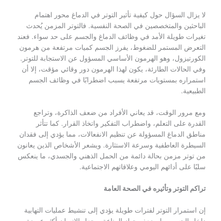
لا يزال السؤال حول كيفية تأثير التوتر في الدماغ محور اهتمام
الباحثين والمتخصصين في الصحة النفسية. فالتوتر المزمن يُحدث
تغيرات طويلة الأمد في وظائف الدماغ والجسم على حد سواء. فعند
التعرض المستمر للضغوط، يفرز الجسم كميات مرتفعة من هرمون
الكورتيزول، وهو الهرمون الأساسي المسؤول عن الاستجابة للتوتر.
وفي الحالات الطارئة، يكون لهذا الهرمون دور وقائي مؤقت، إلا أن
استمراره بمستويات مرتفعة يسبب اضطرابًا في وظائف الجسم
الطبيعية.
ومع مرور الوقت، قد يعاني الأفراد من ضعف الذاكرة، وتراجع
القدرة على التعلم، واضطراب التفكير واتخاذ القرار. كما تتأثر
مناطق الدماغ المسؤولة عن تنظيم الانفعالات، مما يؤدي إلى فقدان
السيطرة العاطفية وسرعة الاستثارة. ويشعر الأشخاص الذين يعانون
من توتر مزمن بحالة دائمة من الحمل الذهني والجسدي، ما ينعكس
سلبًا على أدائهم اليومي وعلاقاتهم الاجتماعية.
تراكم التوتر وتأثيره في الصحة العامة
إن استمرار التوتر لفترات طويلة يؤدي إلى تنشيط عمليات التهابية
داخل الجسم، ما يضعف جهاز المناعة ويجعل الإنسان أكثر عرضة