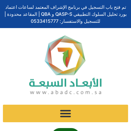
ف
ل
ت
إ
س
تخطي
ا
تم فتح باب التسجيل في برنامج الإشراف المعتمد لساعات اعتماد
ي
ي
و
ن
ن
إلى
ل
بورد تحليل السلوك التطبيقي QASP-S و QBA | المقاعد محدودة |
س
ن
ي
س
ا
المحتوى
ب
ب
ك
ت
للتسجيل والاستفسار: 0533415777
ت
ب
و
د
ر
ج
ش
ح
ك
إ
ر
ا
ث
ن
ا
ت
م