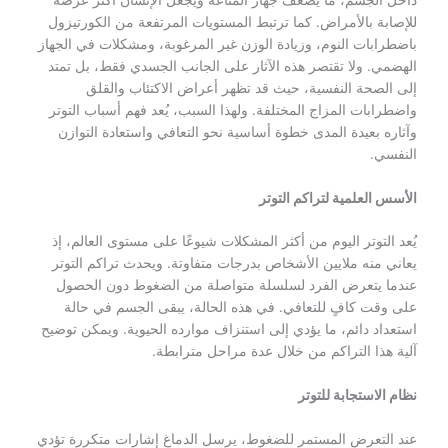
للإصابة بالأمراض. كما ترتبط المستويات المرتفعة من الكورتيزول
باضطرابات النوم، وزيادة الوزن غير المرغوبة، ومشكلات في الجهاز
الهضمي. ولا تقتصر هذه الآثار على الجانب الجسدي فقط، بل تمتد
إلى الصحة النفسية، حيث قد تظهر أعراض الاكتئاب والقلق
واضطرابات المزاج المختلفة. ولهذا السبب، يُعد فهم أسباب التوتر
وآثاره بعيدة المدى خطوة أساسية نحو التعافي واستعادة التوازن
النفسي.
الأسس العلمية لتراكم التوتر
يُعد التوتر اليوم من أكثر المشكلات شيوعًا على مستوى العالم، إذ
يعاني منه ملايين الأشخاص بدرجات متفاوتة. ويحدث تراكم التوتر
عندما يتعرض الفرد لسلسلة متواصلة من الضغوط دون الحصول
على وقت كافٍ للتعافي. في هذه الحالة، يبقى الجسم في حالة
استعداد دائم، ما يؤدي إلى استنزاف موارده الحيوية. ويمكن توضيح
آلية هذا التراكم من خلال عدة مراحل مترابطة.
نظام الاستجابة للتوتر
عند التعرض المستمر للضغوط، يرسل الدماغ إشارات متكررة تؤدي