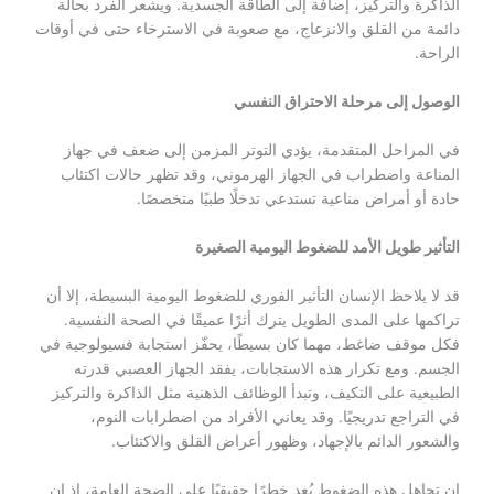
الذاكرة والتركيز، إضافة إلى الطاقة الجسدية. ويشعر الفرد بحالة
دائمة من القلق والانزعاج، مع صعوبة في الاسترخاء حتى في أوقات
الراحة.
الوصول إلى مرحلة الاحتراق النفسي
في المراحل المتقدمة، يؤدي التوتر المزمن إلى ضعف في جهاز
المناعة واضطراب في الجهاز الهرموني، وقد تظهر حالات اكتئاب
حادة أو أمراض مناعية تستدعي تدخلًا طبيًا متخصصًا.
التأثير طويل الأمد للضغوط اليومية الصغيرة
قد لا يلاحظ الإنسان التأثير الفوري للضغوط اليومية البسيطة، إلا أن
تراكمها على المدى الطويل يترك أثرًا عميقًا في الصحة النفسية.
فكل موقف ضاغط، مهما كان بسيطًا، يحفّز استجابة فسيولوجية في
الجسم. ومع تكرار هذه الاستجابات، يفقد الجهاز العصبي قدرته
الطبيعية على التكيف، وتبدأ الوظائف الذهنية مثل الذاكرة والتركيز
في التراجع تدريجيًا. وقد يعاني الأفراد من اضطرابات النوم،
والشعور الدائم بالإجهاد، وظهور أعراض القلق والاكتئاب.
إن تجاهل هذه الضغوط يُعد خطرًا حقيقيًا على الصحة العامة، إذ إن