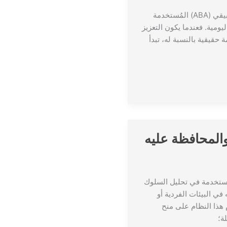
ترجمة: أ. عبدالله الأحمري يُعد التعزيز الإيجابي من أهم استراتيجيات تحليل السلوك التطبيقي (ABA) المُستخدمة
 الوظيفية للحياة اليومية. فعندما يكون التعزيز
 حقيقية بالنسبة له، تبدأ
والمحافظة عليه
Token Econ) أحد أنظمة التعزيز المستخدمة في تحليل السلوك
ي البيئات الفردية أو
م هذا النظام على منح
ة؛