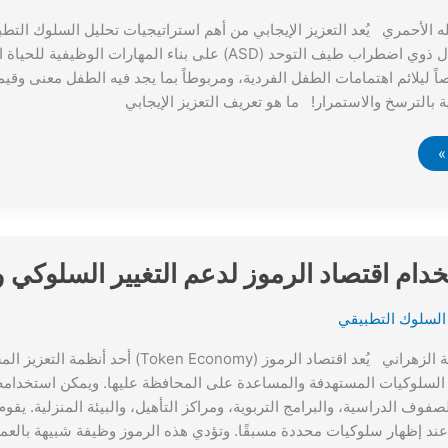
لمساعدة الأطفال ذوي اضطراب طيف التوحد (ASD) على بناء المهارات
 ليلائم اهتمامات الطفل الفردية، ومربوطاً بما يجد فيه الطفل معنى وقيمة
ة بالترسخ والاستمرار! ما هو تعريف التعزيز الإيجابي
خدام اقتصاد الرموز لدعم التغيير السلوكي 
السلوك التطبيقي
ترجمة: أ. فاطمة الزهراني يُعد اقتصاد الرموز (omy
 السلوكيات المستهدفة والمساعدة على المحافظة عليها. ويمكن استخدامه ف
صفوف الدراسية، والبرامج التربوية، ومراكز التأهيل، والبيئة المنزلية. يقو
 عند إظهار سلوكيات محددة مسبقًا. وتؤدي هذه الرموز وظيفة شبيهة بالعمل