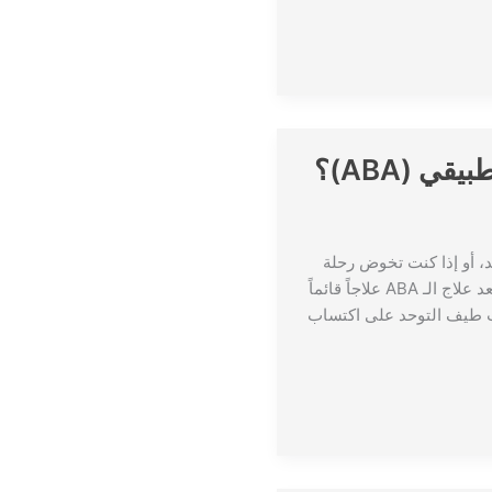
ي (ABA)؟
، أو إذا كنت تخوض رحلة
التشخيص منذ فترة، فمن المحتمل أنك سمعت عن علاج تحليل السلوك التطبيقي (ABA). يُعد علاج الـ ABA علاجاً قائماً
اب طيف التوحد على اكتساب