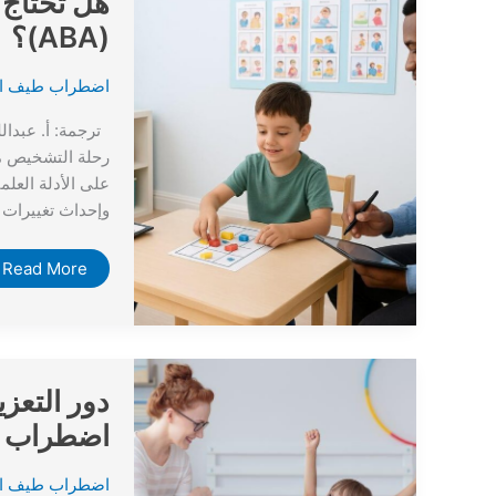
هل تحتاج 
إلى
إحالة
(ABA)؟
طبية
للبدء
في
علاج
اضطراب طيف ال
تحليل
السلوك
ترجمة: أ. عبدال
التطبيقي
(ABA)؟
على الأدلة العل
وإحداث تغييرات
Read More »
دور
التعزيز
دور التعز
الإيجابي
في
اضطراب ط
علاج
تحليل
السلوك
التطبيقي
اضطراب طيف ال