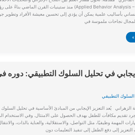
التطبيقي (Applied Behavior Analysis – ABA) منذ ستينيات القرن الما
إنساني بأساليب علمية يمكن أن يؤدي إلى تحسين معيشة الأفراد وتطوير جو
لمجال نجاحات ملموسة في
لإيجابي في تحليل السلوك التطبيقي: دوره في
السلوك التطبيقي
الزهراني يُعد التعزيز الإيجابي من المبادئ الأساسية في تحليل السلوك ا
 مجرد تقديم مكافآت للطفل بهدف الحصول على الامتثال. وفي الاستخدام الم
رات المهمة وظيفيًا، مثل التواصل، والاستقلالية، والعناية بالذات، والانتق
 التعزيز إلى دفع الطفل إلى تنفيذ التعليمات دون