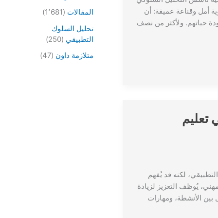
ضي بناءً على رؤية أمل وقناعة عميقة: أن
المقالات
(1٬681)
دة حياتهم. ولأكثر من نصف
تحليل السلوك
التطبيقي
(250)
متلازمة داون
(47)
 تعليم
لتطبيقي، لكنه قد يُفهم
هني، يُوظف التعزيز لزيادة
ال بين الأنشطة، ومهارات