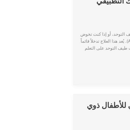
ك التطبيقي
 التوحد، أو إذا كنت تخوض
رحلة التشخيص منذ فترة، فمن المرجح أنك سمعت عن علاج تحليل السلوك التطبيقي (ABA). يُعد هذا العلاج تدخلاً قائماً
ب طيف التوحد على التعلم
ي للأطفال ذوي