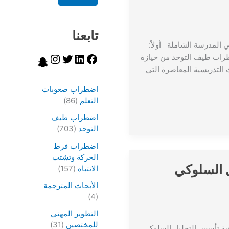
تابعنا
 المدرسة الشاملة أولاً:
ضطراب طيف التوحد من حيازة
ت التدريسية المعاصرة التي
اضطراب صعوبات
التعلم
(86)
اضطراب طيف
التوحد
(703)
اضطراب فرط
الحركة وتشتت
يل السلوكي
الانتباه
(157)
الأبحاث المترجمة
(4)
التطوير المهني
للمختصين
(31)
قية تأسس التحليل السلوكي