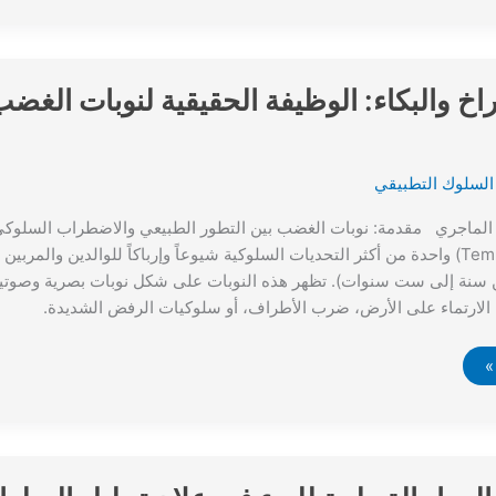
خ والبكاء: الوظيفة الحقيقية لنوبات الغض
السلوك التطبيقي
الماجري مقدمة: نوبات الغضب بين التطور الطبيعي والاضطراب السلوكي 
(Temper Tantrums) واحدة من أكثر التحديات السلوكية شيوعاً وإرباكاً للوالدين والم
 سنة إلى ست سنوات). تظهر هذه النوبات على شكل نوبات بصرية وصوتية
 الارتماء على الأرض، ضرب الأطراف، أو سلوكيات الرفض الشديدة.