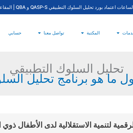
لتطبيقي QASP-S و QBA | المقاعد محدودة | للتسجيل والاستفسار: 0533415777
دمات
المكتبة
تواصل معنا
حسابي
تحليل السلوك التطبيقي
ل ما هو برنامج تحليل السلوك 
لرقمية لتنمية الاستقلالية لدى الأطفال ذ