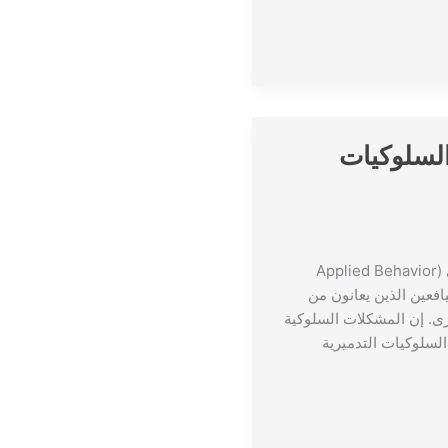
لتطبيقي (ABA) وإدارة السلوكيات
ترجمة: أ. سوار الماجري تُمثّل الإشارات المباشرة وتطبيقات التحليل السلوكي التطبيقي (Applied Behavior
واليافعين الذين يعانون من
والإضطرابات النمائية الأخرى. إن المشكلات السلوكية
لسلوكيات التدميرية