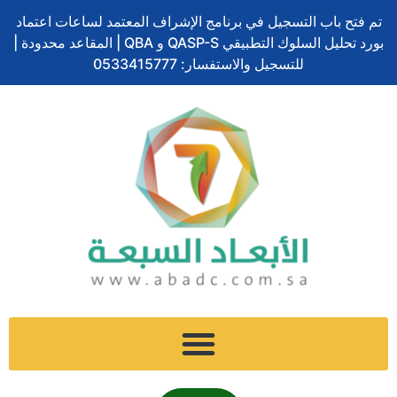
ف
ل
ت
إ
س
تخطي
ا
تم فتح باب التسجيل في برنامج الإشراف المعتمد لساعات اعتماد
ي
ي
و
ن
ن
إلى
ل
بورد تحليل السلوك التطبيقي QASP-S و QBA | المقاعد محدودة |
س
ن
ي
س
ا
المحتوى
ب
ب
ك
ت
للتسجيل والاستفسار: 0533415777
ت
ب
و
د
ر
ج
ش
ح
ك
إ
ر
ا
ث
ن
ا
ت
م