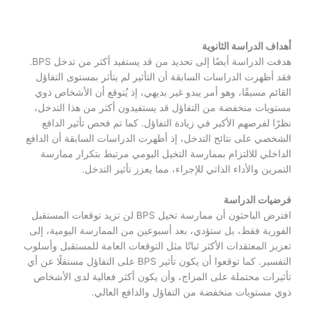
أهداف الدراسة الثانوية
هدفت الدراسة أيضًا إلى تحديد من قد يستفيد أكثر من تدخل BPS.
فقد أظهرت الدراسات السابقة أن التأثير لم يتأثر بمستوى التفاؤل
القائم مسبقًا، وهو أمر يبدو غير بديهي، إذ يُتوقع أن الأشخاص ذوي
مستويات منخفضة من التفاؤل قد يستفيدون أكثر من هذا التدخل،
نظرًا لفرصهم الأكبر في زيادة التفاؤل. كما تم فحص تأثير الدافع
الشخصي على نتائج التدخل، إذ أظهرت الدراسات السابقة أن الدافع
الداخلي للالتزام بممارسة التخيل اليومي مرتبط بتكرار ممارسة
التمرين والأداء الذاتي للإجراء، مما يعزز تأثير التدخل.
فرضيات الدراسة
افترض الباحثون أن ممارسة تخيل BPS لن تزيد توقعات المستقبل
الفورية فقط، بل ستؤدي، بعد أسبوعين من الممارسة اليومية، إلى
تعزيز المعتقدات الأكثر ثباتًا مثل التوقعات العامة للمستقبل وأسلوب
التفسير. كما توقعوا أن يكون تأثير BPS على التفاؤل مستقلًا عن أي
تأثيرات محتملة على المزاج، وأن يكون أكثر فعالية لدى الأشخاص
ذوي مستويات منخفضة من التفاؤل والدافع العالي.