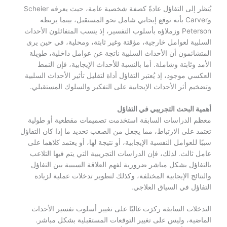
يُنظر إلى التفاؤل عادةً كصفة شخصية عامة، حيث يعرفه Scheier
وCarver بأنه توقع إيجابي شامل نحو المستقبل، بينما يربطه
Peterson وزملاؤه بأسلوب التفسير، إذ ينسب المتفائلون الأحداث
السلبية لعوامل خارجية، مؤقتة وغير ثابتة، ومحلية، في حين يرى
المتشائمون أن الأحداث السلبية ناتجة عن عوامل داخلية، طويلة
الأمد وثابتة وشاملة. أما بالنسبة للأحداث الإيجابية، فإن النمط
العكسي موجود، إذ يُعتبر التفاؤل أداة لتقليل تأثير الأحداث السلبية
وتضخيم أثر الأحداث الإيجابية على التفكير والسلوك المستقبلي.
أهمية البحث التجريبي في التفاؤل
معظم الدراسات السابقة استخدمت تصميمات مقطعية أو طولية
تعتمد على الارتباط، مما يجعل من الصعب تحديد ما إذا كان التفاؤل
سببًا للعوامل النفسية الإيجابية، أو نتيجة لها، أو يعتمد كلاهما على
عامل ثالث. لذلك، فإن الدراسات التجريبية التي يتم فيها التلاعب
بالتفاؤل بشكل مباشر ضرورية لفهم العلاقة السببية بين التفاؤل
والنتائج الإيجابية المختلفة، وكذلك لتطوير تدخلات عملية لزيادة
التفاؤل في السياق العلاجي.
التدخلات السابقة ركزت غالبًا على تغيير أسلوب تفسير الأحداث
الماضية، وليس على تغيير التوقعات المستقبلية بشكل مباشر.