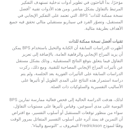
مؤخرًا، بدأ الباحثون في تطوير أدوات تدخلية تستهدف التفكير
المرتبط بالتفاؤل بشكل مباشر. ومن هذه الأدوات تقنية “أفضل
نسخة ممكنة للذات” BPS، التي تعتمد على التفكير الإيجابي في
المستقبل، وتصوّر الفرد في سيناريو مستقبلي مثالي تحقق فيه جميع
الأهداف بطريقة مثالية.
تقنيات أفضل نسخة ممكنة للذات
أظهرت الدراسات السابقة أن الكتابة والتخيل باستخدام BPS يمكن
أن يزيد المزاج الإيجابي والرفاهية العامة، بالإضافة إلى تعزيز
التفاؤل فيما يتعلق بتوقع النتائج المستقبلية , وذلك بشكل مستقل
عن تأثيرات المزاج الإيجابي المصاحبة للتقنية. ومع ذلك، ركزت
الدراسات السابقة على التأثيرات الفورية بعد الجلسة، ولم يتم
دراسة استمرار هذه النتائج على المدى الطويل أو تأثيرها على
الأساليب التفسيرية والسلوكيات ذات الصلة.
لذلك، هدفت الدراسة الحالية إلى فحص فعالية ممارسة تمارين BPS
اليومية على مدى أسبوعين، وقياس تأثيرها على مستويات التفاؤل،
سواء من منظور توقعات المستقبل أو أسلوب التفسير، مع افتراض
أن التمرين قد يمتد أثره على أسلوب التفسير المتفائل بمرور الوقت
وفقًا لنموذج Fredrickson المعروف بـ “التوسيع والبناء”.