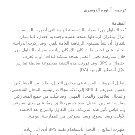
ترجمه : أ. نوره الدوسري
المقدمة
يُعد التفاؤل من السمات الشخصية الهامة التي أظهرت الدراسات
مرارًا وتكرارًا ارتباطها بصحة نفسية وجسدية أفضل، كما يمكن
للتفاؤل أن يتنبأ بمستوى الرفاهية العامة للفرد. وقد ركزت الدراسة
الحالية على فحص ما إذا كان بالإمكان زيادة مستويات التفاؤل من
خلال ممارسة تخيل “أفضل نسخة ممكنة للذات” أو ما يُعرف
اختصارًا بـ BPS. وقد قورنت هذه التقنية بمجموعة ضابطة تمارس
تخيّل أنشطتها اليومية (DA).
لتقليل الفروقات الفردية في محتوى التخيل، طلب من المشاركين
تقسيم تصورهم للـ BPS إلى ثلاثة مجالات رئيسية: المجال الشخصي،
والمجال العلاقي، والمجال المهني. وقد طُلب من جميع المشاركين
ممارسة تمارين التخيل لمدة خمس دقائق يوميًا على مدى أسبوعين.
وتم قياس تأثير هذه التدريبات على التفاؤل والمزاج بعد الجلسة
الأولى، وبعد أسبوع، وبعد أسبوعين من الممارسة اليومية.
أظهرت النتائج أن التخيل باستخدام تقنية BPS أدى إلى زيادة