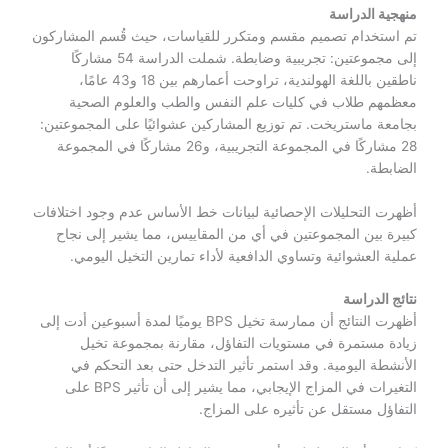
منهجية الدراسة
تم استخدام تصميم مقسم ومتكرر للقياسات، حيث قُسم المشاركون
إلى مجموعتين: تجريبية وضابطة. شملت الدراسة 54 مشاركًا
ناطقين باللغة الهولندية، تراوحت أعمارهم بين 18 و43 عامًا،
معظمهم طلاب في كليات علم النفس والطب والعلوم الصحية
بجامعة ماستريخت. تم توزيع المشاركين عشوائيًا على المجموعتين:
28 مشاركًا في المجموعة التجريبية، و26 مشاركًا في المجموعة
الضابطة.
أظهرت التحليلات الإحصائية لبيانات خط الأساس عدم وجود اختلافات
كبيرة بين المجموعتين في أي من المقاييس، مما يشير إلى نجاح
عملية العشوائية وتساوي الدافعية لأداء تمارين التخيل اليومي.
نتائج الدراسة
أظهرت النتائج أن ممارسة تخيل BPS يوميًا لمدة أسبوعين أدت إلى
زيادة مستمرة في مستويات التفاؤل، مقارنة بمجموعة تخيل
الأنشطة اليومية. وقد استمر تأثير التدخل حتى بعد التحكم في
التغيرات في المزاج الإيجابي، مما يشير إلى أن تأثير BPS على
التفاؤل مستقل عن تأثيره على المزاج.