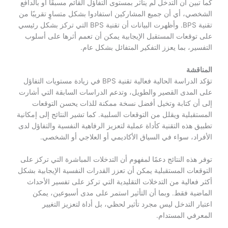
كما تبين أن التدخل لم يتأثر بمستوى التفاؤل القائم مسبقًا أو بالدافع
الشخصي، أي أن جميع المشاركين استفادوا بشكل متساوٍ تقريبًا من
تقنية BPS. وأظهرت البيانات أن تقنية BPS التي تركز بشكل رئيسي
على توقعات المستقبل الإيجابية يمكن أن تعمم أثرها على أسلوب
التفسير، بما يعزز التفكير المتفائل بشكل عام.
المناقشة
تؤكد الدراسة الحالية فعالية تقنية BPS في زيادة مستويات التفاؤل
على المدى القصير والطويل، وتدعم الدراسات السابقة التي أشارت
إلى أن كتابة وتخيل أفضل نسخة ممكنة للذات يحسن التوقعات
المستقبلية ويقلل من التوقعات السلبية. كما تشير النتائج إلى إمكانية
تطبيق هذه التقنية كأداة عملية لتعزيز الرفاهية النفسية والتفاؤل لدى
الأفراد، سواء في السياق الأكاديمي أو العلاجي أو الشخصي.
توفر هذه النتائج دعمًا لمفهوم أن التدخلات المباشرة التي تركز على
التوقعات المستقبلية يمكن أن تعزز القدرات النفسية الإيجابية بشكل
أكثر فعالية من التدخلات التقليدية التي تركز على تفسير الأحداث
الماضية فقط. وبما أن التأثير استمر على مدى أسبوعين، يمكن
اعتبار التدخل ليس مجرد تأثير لحظي، بل أداة لتعزيز التغيير
المعرفي المستدام.