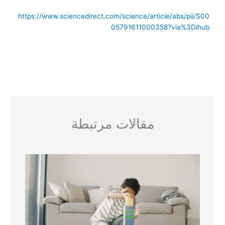
https://www.sciencedirect.com/science/article/abs/pii/S00
05791611000358?via%3Dihub
مقالات مرتبطة