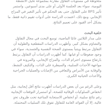
ملحوظة في مستويات التفاؤل مقارنة بمجموعة تخيل الأنشطة
اليومية، سواء بعد الجلسة الأولى أو على مدى أسبوعين. واستمر
تأثير BPS على التفاؤل حتى بعد التحكم في تأثير التغير في المزاج
الإيجابي. ومع ذلك، اعتمدت الدراسة على أدوات تقييم ذاتية فقط، ما
يشكل أحد القيود على تعميم النتائج.
خلفية البحث
على مدار الثلاثين عامًا الماضية، توسع البحث في مجال التفاؤل
والتشاؤم بشكل كبير، وأظهرت الدراسات المقطعية والطولية أن
التفاؤل مرتبط ويتنبأ بمستوى الصحة النفسية والجسدية، سواء في
وجود ضغوطات أو غيابها. كما أظهرت الدراسات أن التفاؤل يرتبط
بارتفاع مستوى احترام الذات، والمزاج الإيجابي، والمرونة في
مواجهة الأحداث السلبية، والسيطرة على الذات، والتكيف النشط،
والوقاية من الأمراض والتعافي من الإصابات والعمليات الجراحية
والأحداث الحياتية الكبرى.
وعلى الرغم من أن بعض الدراسات أظهرت نتائج أقل إيجابية، مثل
انخفاض السلوكيات الوقائية للصحة، أو استمرار التوقعات الإيجابية
رغم نتائج سلبية، أو انخفاض الاستجابة المناعية تحت ظروف تحدٍ
عالية، إلا أن الفوائد العامة للتفاؤل تفوق تلك السلبيات المحتملة.