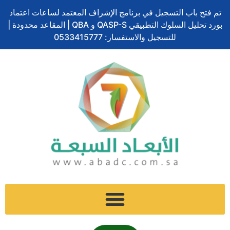
ف
ل
ت
إ
س
تخطي
ا
تم فتح باب التسجيل في برنامج الإشراف المعتمد لساعات اعتماد
ي
ي
و
ن
ن
إلى
ل
بورد تحليل السلوك التطبيقي QASP-S و QBA | المقاعد محدودة |
س
ن
ي
س
ا
المحتوى
ب
ب
ك
ت
للتسجيل والاستفسار: 0533415777
ت
ب
و
د
ر
ج
ش
ح
ك
إ
ر
ا
ث
ن
ا
ت
م