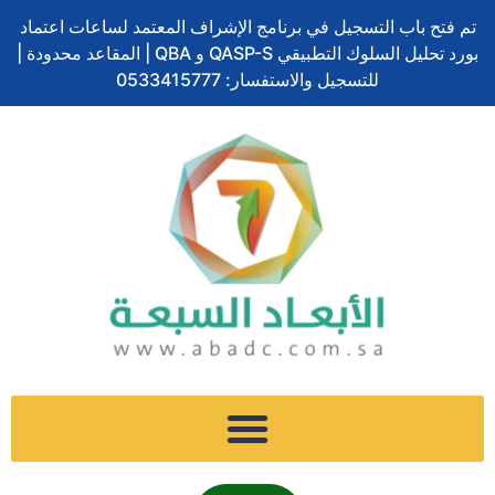
ف
ل
ت
إ
س
تخطي
ا
تم فتح باب التسجيل في برنامج الإشراف المعتمد لساعات اعتماد
ي
ي
و
ن
ن
إلى
ل
بورد تحليل السلوك التطبيقي QASP-S و QBA | المقاعد محدودة |
س
ن
ي
س
ا
المحتوى
ب
ب
ك
ت
للتسجيل والاستفسار: 0533415777
ت
ب
و
د
ر
ج
ش
ح
ك
إ
ر
ا
ث
ن
ا
ت
م