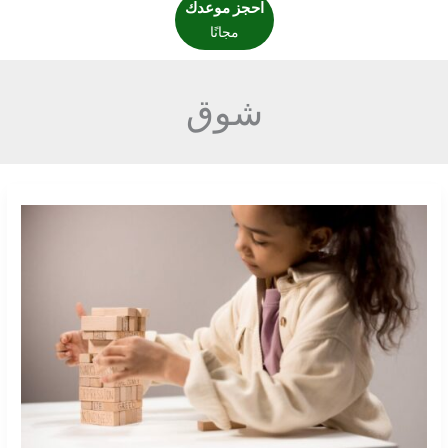
احجز موعدك
مجانًا
شوق
الاكتئاب
وأمهات
الأطفال
ذوي
اضطراب
طيف
التوحد