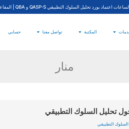
لتطبيقي QASP-S و QBA | المقاعد محدودة | للتسجيل والاستفسار: 0533415777
دمات
المكتبة
تواصل معنا
حسابي
منار
ل تحليل السلوك التطبيقي
السلوك التطبيقي