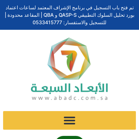
ف
ل
ت
إ
س
تخطي
ا
تم فتح باب التسجيل في برنامج الإشراف المعتمد لساعات اعتماد
ي
ي
و
ن
ن
إلى
ل
بورد تحليل السلوك التطبيقي QASP-S و QBA | المقاعد محدودة |
س
ن
ي
س
ا
المحتوى
ب
ب
ك
ت
للتسجيل والاستفسار: 0533415777
ت
ب
و
د
ر
ج
ش
ح
ك
إ
ر
ا
ث
ن
ا
ت
م