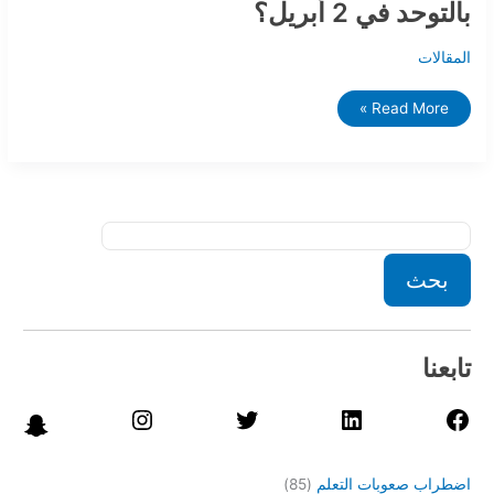
بالتوحد في 2 أبريل؟
كله
يحتفل
بالتوحد
في
المقالات
2
أبريل؟
Read More »
بحث
تابعنا
اضطراب صعوبات التعلم
(85)