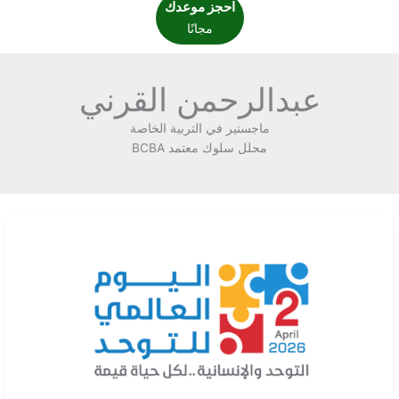
احجز موعدك
مجانًا
عبدالرحمن القرني
ماجستير في التربية الخاصة
محلل سلوك معتمد BCBA
وش
التوحد
وليش
العالم
كله
يحتفل
بالتوحد
في
2
أبريل؟