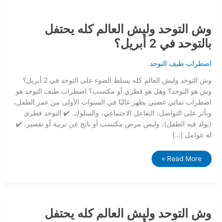
وش التوحد وليش العالم كله يحتفل
بالتوحد في 2 أبريل؟
اضطراب طيف التوحد
وش التوحد وليش العالم كله يسلط الضوء على التوحد في 2 أبريل؟
وش هو التوحد؟ وهل هو فطري أو مكتسب؟ اضطراب طيف التوحد هو
اضطراب نمائي عصبي يظهر غالبًا في السنوات الأولى من عمر الطفل،
ويأثر على التواصل، التفاعل الاجتماعي، والسلوك. ✔️ التوحد فطري
(يولد فيه الطفل)، وليس مرض مكتسب أو ناتج عن تربية أو تقصير. ✔️
له عوامل […]
Read More »
وش
التوحد
وش التوحد وليش العالم كله يحتفل
وليش
العالم