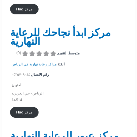
Flag مركز
مركز ابدأ نجاحك للرعاية
النهارية
)
0
(
متوسط التقييم
الفئة
مراكز رعاية نهارية في الرياض
رقم الاتصال
٠٥٣٥٧٠٩٠٤٤
العنوان
الرياض- حي العزيزية
14514
Flag مركز
مركز عبور للرعاية النهارية