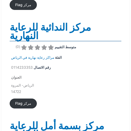
Flag مركز
مركز الندائية للرعاية
النهارية
)
0
(
متوسط التقييم
الفئة
مراكز رعاية نهارية في الرياض
رقم الاتصال
0114233353
العنوان
الرياض- المروة
14722
Flag مركز
مركز بسمة أمل للرعاية