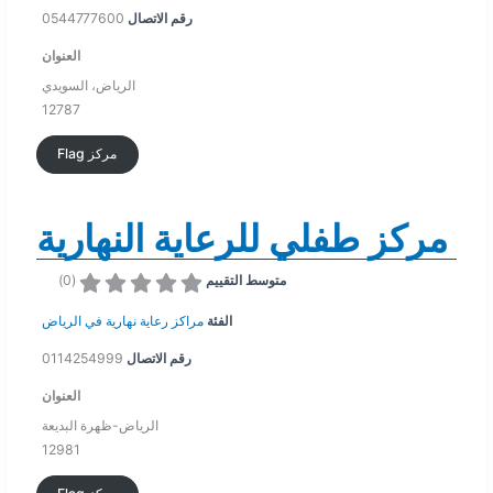
رقم الاتصال
0544777600
العنوان
الرياض، السويدي
12787
Flag مركز
مركز طفلي للرعاية النهارية
)
0
(
متوسط التقييم
الفئة
مراكز رعاية نهارية في الرياض
رقم الاتصال
0114254999
العنوان
الرياض-ظهرة البديعة
12981