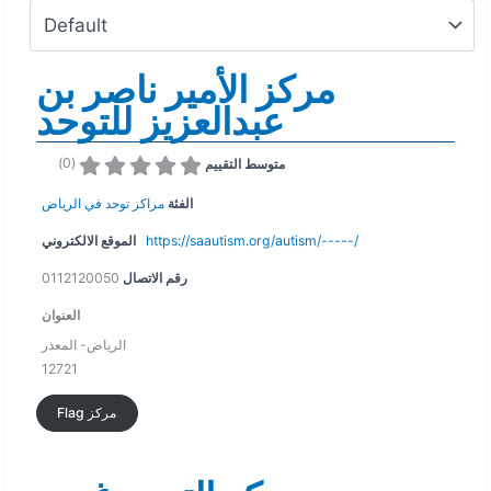
مركز الأمير ناصر بن
عبدالعزيز للتوحد
)
0
(
متوسط التقييم
الفئة
مراكز توحد في الرياض
الموقع الالكتروني
https://saautism.org/autism/-----/
0112120050
رقم الاتصال
العنوان
الرياض- المعذر
12721
Flag مركز