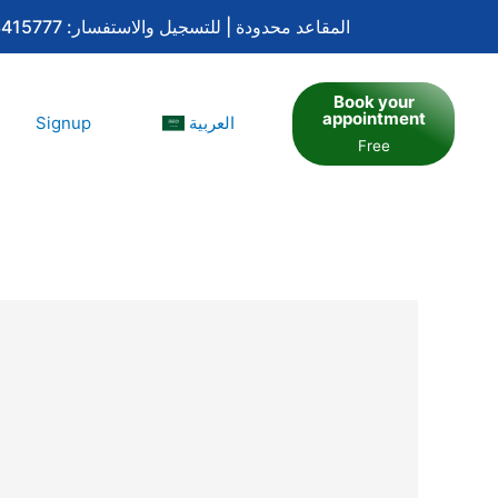
تم فتح باب التسجيل في برنامج الإشراف المعتمد لساعات اعتماد بورد تحليل السلوك التطبيقي QASP-S و QBA | المقاعد محدودة | للتسجيل والاستفسار: 0533415777
Book your
appointment
Signup
العربية
Free