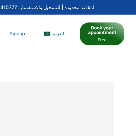
تم فتح باب التسجيل في برنامج الإشراف المعتمد لساعات اعتماد بورد تحليل السلوك التطبيقي QASP-S و QBA | المقاعد محدودة | للتسجيل والاستفسار: 0533415777
Book your
appointment
Signup
العربية
Free