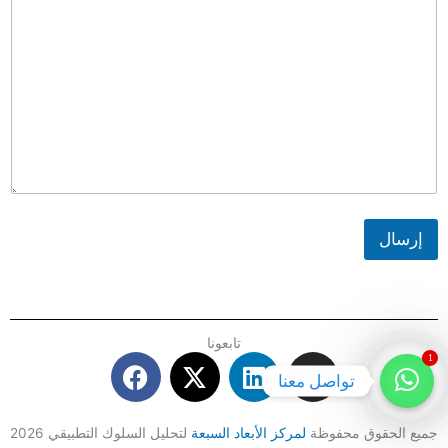
إرسال
تابعونا
F
X
L
I
1
تواصل معنا
a
-
i
n
c
t
n
s
e
w
k
t
جميع الحقوق محفوظة
لمركز الأبعاد السبعة
لتحليل السلوك التطبيقي 2026