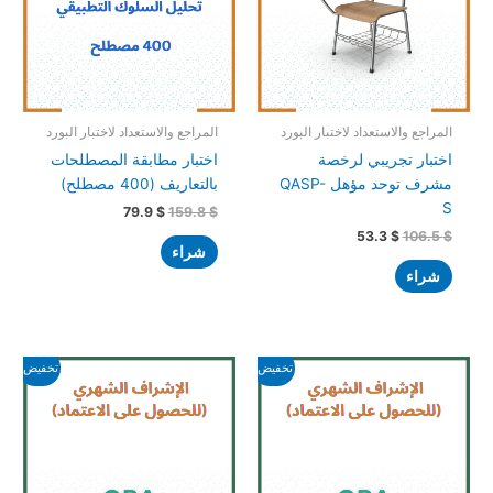
المراجع والاستعداد لاختبار البورد
المراجع والاستعداد لاختبار البورد
اختبار تجريبي لرخصة
اختبار مطابقة المصطلحات
مشرف توحد مؤهل QASP-
بالتعاريف (400 مصطلح)
S
79.9
$
159.8
$
53.3
$
106.5
$
شراء
شراء
السعر
السعر
السعر
السعر
تخفيض!
تخفيض!
الأصلي
الحالي
الأصلي
الحالي
هو:
هو:
هو:
هو:
1,464.7 $.
1,731.0 $.
246.3 $.
289.7 $.