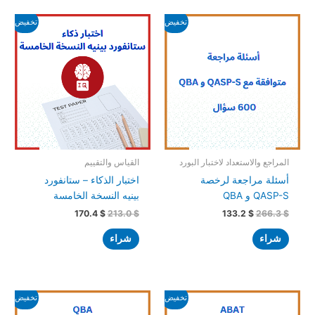
السعر
السعر
السعر
السعر
تخفيض!
تخفيض!
الأصلي
الحالي
الأصلي
الحالي
هو:
هو:
هو:
هو:
170.4 $.
213.0 $.
133.2 $.
266.3 $.
المراجع والاستعداد لاختبار البورد
القياس والتقييم
أسئلة مراجعة لرخصة
اختبار الذكاء – ستانفورد
QASP-S و QBA
بينيه النسخة الخامسة
170.4
$
213.0
$
133.2
$
266.3
$
شراء
شراء
السعر
السعر
السعر
السعر
تخفيض!
تخفيض!
الأصلي
الحالي
الأصلي
الحالي