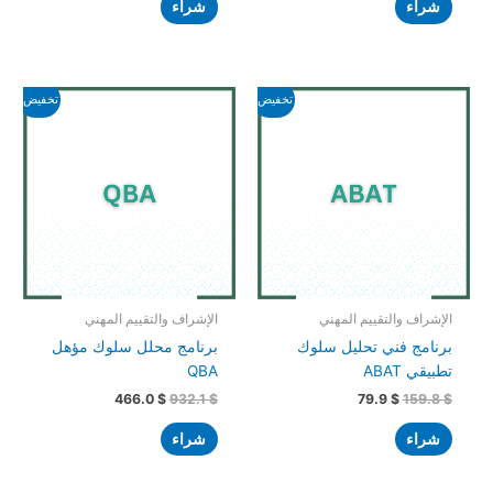
شراء
شراء
السعر
السعر
السعر
السعر
تخفيض!
تخفيض!
الأصلي
الحالي
الأصلي
الحالي
هو:
هو:
هو:
هو:
466.0 $.
932.1 $.
79.9 $.
159.8 $.
الإشراف والتقييم المهني
الإشراف والتقييم المهني
برنامج فني تحليل سلوك
برنامج محلل سلوك مؤهل
تطبيقي ABAT
QBA
466.0
$
932.1
$
79.9
$
159.8
$
شراء
شراء