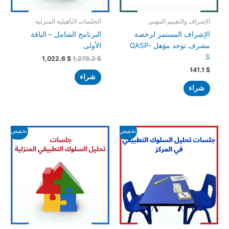
الإشراف والتقييم المهني
الجلسات التأهيلية المنزلية
الإشراف المستمر لرخصة
البرنامج الشامل – الباقة
مشرف توحد مؤهل QASP-
الأولى
S
1,022.6
$
1,278.2
$
141.1
$
شراء
شراء
السعر
السعر
السعر
السعر
تخفيض!
تخفيض!
الأصلي
الحالي
الأصلي
الحالي
هو:
هو:
هو:
هو:
2,045.2 $.
2,556.5 $.
511.3 $.
639.1 $.