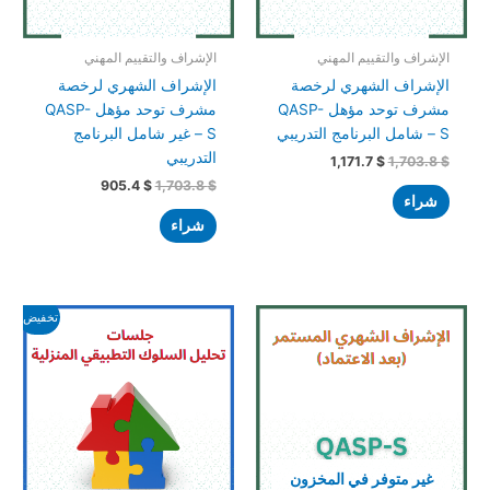
الإشراف والتقييم المهني
الإشراف والتقييم المهني
الإشراف الشهري لرخصة
الإشراف الشهري لرخصة
مشرف توحد مؤهل QASP-
مشرف توحد مؤهل QASP-
S – شامل البرنامج التدريبي
S – غير شامل البرنامج
التدريبي
1,171.7
$
1,703.8
$
905.4
$
1,703.8
$
شراء
شراء
السعر
السعر
تخفيض!
الأصلي
الحالي
هو:
هو:
1,022.6 $.
1,278.2 $.
غير متوفر في المخزون