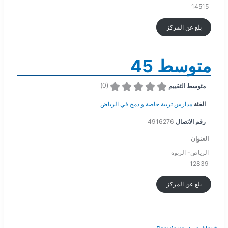
14515
بلغ عن المركز
متوسط 45
)
0
(
متوسط التقييم
الفئة
مدارس تربية خاصة و دمج في الرياض
رقم الاتصال
4916276
العنوان
الرياض- الربوة
12839
بلغ عن المركز