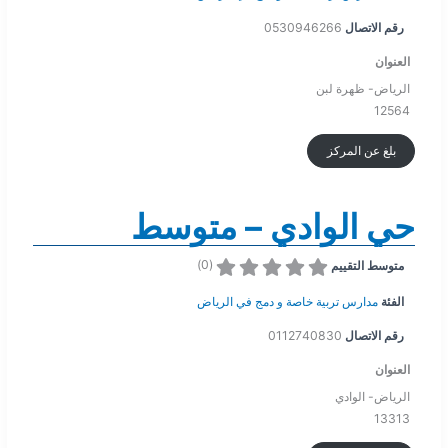
رقم الاتصال
0530946266
العنوان
الرياض- ظهرة لبن
12564
بلغ عن المركز
حي الوادي – متوسط
)
0
(
متوسط التقييم
الفئة
مدارس تربية خاصة و دمج في الرياض
رقم الاتصال
0112740830
العنوان
الرياض- الوادي
13313