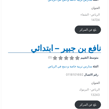
العنوان
الرياض- الشفاء
14724
بلغ عن المركز
نافع بن جبير – ابتدائي
)
0
(
متوسط التقييم
الفئة
مدارس تربية خاصة و دمج في الرياض
رقم الاتصال
0118101692
العنوان
الرياض- اليرموك
13243
بلغ عن المركز