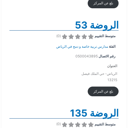
بلغ عن المركز
الروضة 53
)
0
(
متوسط التقييم
الفئة
مدارس تربية خاصة و دمج في الرياض
رقم الاتصال
0500043895
العنوان
الرياض- حي الملك فيصل
13215
بلغ عن المركز
الروضة 135
)
0
(
متوسط التقييم