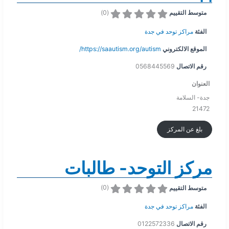
)
0
(
متوسط التقييم
الفئة
مراكز توحد في جدة
الموقع الالكتروني
https://saautism.org/autism/
رقم الاتصال
0568445569
العنوان
جدة- السلامة
21472
بلغ عن المركز
مركز التوحد- طالبات
)
0
(
متوسط التقييم
الفئة
مراكز توحد في جدة
رقم الاتصال
0122572336