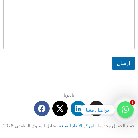
إرسال
تابعونا
F
X
L
I
1
تواصل معنا
a
-
i
n
c
t
n
s
e
w
k
t
جميع الحقوق محفوظة
لمركز الأبعاد السبعة
لتحليل السلوك التطبيقي 2026
b
i
e
a