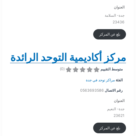
العنوان
جدة- السلامة
23436
بلغ عن المركز
مركز أكاديمية التوحد الرائدة
)
0
(
متوسط التقييم
الفئة
مراكز توحد في جدة
رقم الاتصال
0563693586
العنوان
جدة- النعيم
23621
بلغ عن المركز