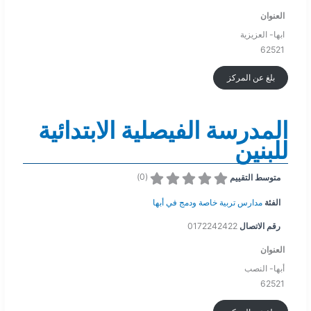
العنوان
ابها- العزيزية
62521
بلغ عن المركز
المدرسة الفيصلية الابتدائية
للبنين
)
0
(
متوسط التقييم
الفئة
مدارس تربية خاصة ودمج في أبها
رقم الاتصال
0172242422
العنوان
أبها- النصب
62521