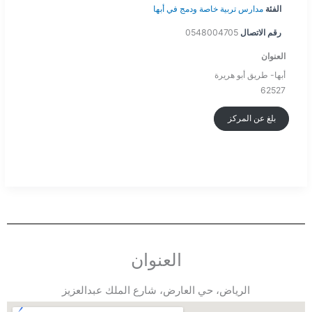
الفئة
مدارس تربية خاصة ودمج في أبها
رقم الاتصال
0548004705
العنوان
أبها- طريق أبو هريرة
62527
بلغ عن المركز
العنوان
الرياض، حي العارض، شارع الملك عبدالعزيز