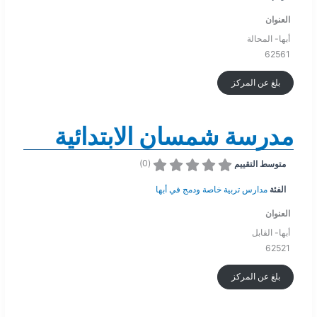
العنوان
أبها- المحالة
62561
بلغ عن المركز
مدرسة شمسان الابتدائية
)
0
(
متوسط التقييم
الفئة
مدارس تربية خاصة ودمج في أبها
العنوان
أبها- القابل
62521
بلغ عن المركز