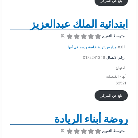
بلغ عن المركز
ابتدائية الملك عبدالعزيز
)
0
(
متوسط التقييم
الفئة
مدارس تربية خاصة ودمج في أبها
رقم الاتصال
0172241348
العنوان
أبها- الفيصلية
62521
بلغ عن المركز
روضة أبناء الريادة
)
0
(
متوسط التقييم