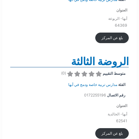
العنوان
أبها- الربوعة
64369
بلغ عن المركز
الروضة الثالثة
)
0
(
متوسط التقييم
الفئة
مدارس تربية خاصة ودمج في أبها
رقم الاتصال
0172255196
العنوان
أبها- الخالدية
62541
بلغ عن المركز