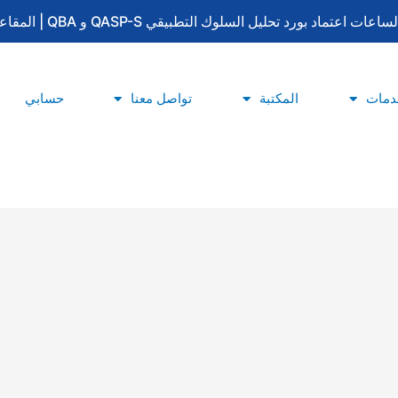
لتطبيقي QASP-S و QBA | المقاعد محدودة | للتسجيل والاستفسار: 0533415777
دمات
المكتبة
تواصل معنا
حسابي