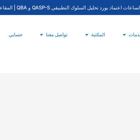
لتطبيقي QASP-S و QBA | المقاعد محدودة | للتسجيل والاستفسار: 0533415777
دمات
المكتبة
تواصل معنا
حسابي