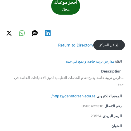
احجز موعدك
مجانًا
بلغ عن المركز
Return to Directory
الفئة
مدارس تربية خاصة و دمج في جدة
Description
مدارس تربية خاصة ودمج تقدم الخدمات التعليمية لذوي الاحتياجات الخاصة في
جدة
الموقع الالكتروني
https://daralforsan.edu.sa/
رقم الاتصال
0506422316
الرمز البريدي
23524
العنوان