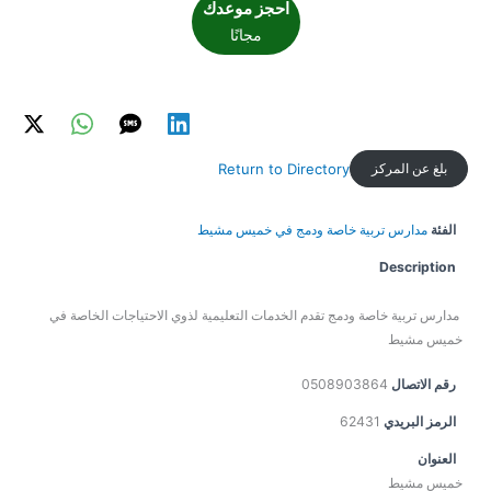
احجز موعدك
مجانًا
بلغ عن المركز
Return to Directory
الفئة
مدارس تربية خاصة ودمج في خميس مشيط
Description
مدارس تربية خاصة ودمج تقدم الخدمات التعليمية لذوي الاحتياجات الخاصة في
خميس مشيط
رقم الاتصال
0508903864
الرمز البريدي
62431
العنوان
خميس مشيط