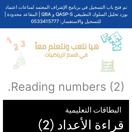
تم فتح باب التسجيل في برنامج الإشراف المعتمد لساعات اعتماد
بورد تحليل السلوك التطبيقي QASP-S و QBA | المقاعد محدودة |
للتسجيل والاستفسار: 0533415777
Reading numbers (2).