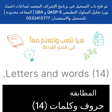
تم فتح باب التسجيل في برنامج الإشراف المعتمد لساعات اعتماد
بورد تحليل السلوك التطبيقي QASP-S و QBA | المقاعد محدودة |
للتسجيل والاستفسار: 0533415777
Letters and words (14).