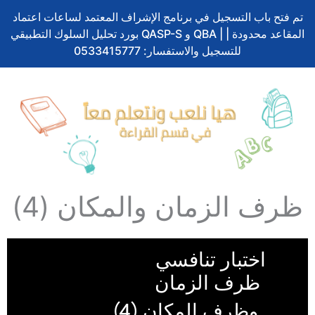
تم فتح باب التسجيل في برنامج الإشراف المعتمد لساعات اعتماد
بورد تحليل السلوك التطبيقي QASP-S و QBA | المقاعد محدودة |
للتسجيل والاستفسار: 0533415777
ظرف الزمان والمكان (4)