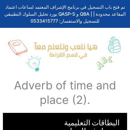
تم فتح باب التسجيل في برنامج الإشراف المعتمد لساعات اعتماد
بورد تحليل السلوك التطبيقي QASP-S و QBA | المقاعد محدودة |
للتسجيل والاستفسار: 0533415777
Adverb of time and
place (2).